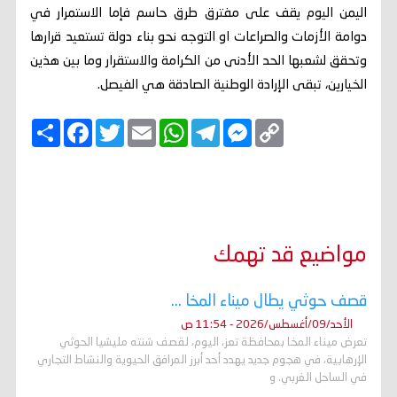
اليمن اليوم يقف على مفترق طرق حاسم فإما الاستمرار في
دوامة الأزمات والصراعات او التوجه نحو بناء دولة تستعيد قرارها
وتحقق لشعبها الحد الأدنى من الكرامة والاستقرار وما بين هذين
الخيارين، تبقى الإرادة الوطنية الصادقة هي الفيصل.
C
M
T
W
E
T
F
ا
o
e
e
h
m
w
a
ن
p
s
l
a
a
i
c
ش
y
s
e
t
i
t
e
ر
b
t
l
s
g
e
L
o
e
A
r
n
i
o
r
p
a
g
n
k
p
m
e
k
r
مواضيع قد تهمك
قصف حوثي يطال ميناء المخا ...
الأحد/09/أغسطس/2026 - 11:54 ص
تعرض ميناء المخا بمحافظة تعز، اليوم، لقصف شنته مليشيا الحوثي
الإرهابية، في هجوم جديد يهدد أحد أبرز المرافق الحيوية والنشاط التجاري
في الساحل الغربي. و