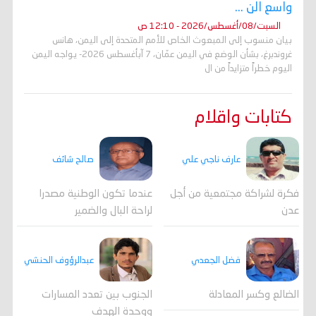
واسع الن ...
السبت/08/أغسطس/2026 - 12:10 ص
بيان منسوب إلى المبعوث الخاص للأمم المتحدة إلى اليمن، هانس
غروندبرغ، بشأن الوضع في اليمن عمّان، 7 آبأغسطس 2026- يواجه اليمن
اليوم خطراً متزايداً من ال
كتابات واقلام
عارف ناجي علي
صالح شائف
فكرة لشراكة مجتمعية من أجل
عندما تكون الوطنية مصدرا
عدن
لراحة البال والضمير
فضل الجعدي
عبدالرؤوف الحنشي
الضالع وكسر المعادلة
الجنوب بين تعدد المسارات
ووحدة الهدف