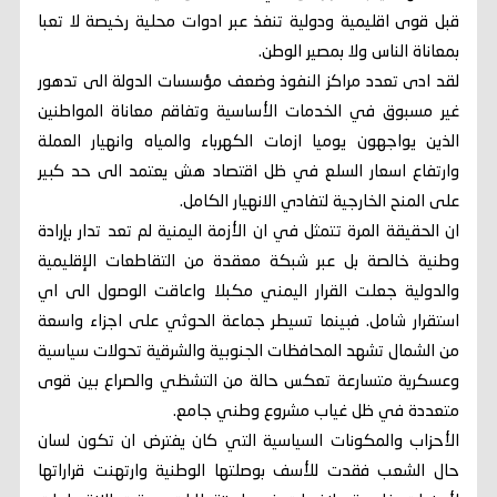
قبل قوى اقليمية ودولية تنفذ عبر ادوات محلية رخيصة لا تعبا
بمعاناة الناس ولا بمصير الوطن.
لقد ادى تعدد مراكز النفوذ وضعف مؤسسات الدولة الى تدهور
غير مسبوق في الخدمات الأساسية وتفاقم معاناة المواطنين
الذين يواجهون يوميا ازمات الكهرباء والمياه وانهيار العملة
وارتفاع اسعار السلع في ظل اقتصاد هش يعتمد الى حد كبير
على المنح الخارجية لتفادي الانهيار الكامل.
ان الحقيقة المرة تتمثل في ان الأزمة اليمنية لم تعد تدار بإرادة
وطنية خالصة بل عبر شبكة معقدة من التقاطعات الإقليمية
والدولية جعلت القرار اليمني مكبلا واعاقت الوصول الى اي
استقرار شامل. فبينما تسيطر جماعة الحوثي على اجزاء واسعة
من الشمال تشهد المحافظات الجنوبية والشرقية تحولات سياسية
وعسكرية متسارعة تعكس حالة من التشظي والصراع بين قوى
متعددة في ظل غياب مشروع وطني جامع.
الأحزاب والمكونات السياسية التي كان يفترض ان تكون لسان
حال الشعب فقدت للأسف بوصلتها الوطنية وارتهنت قراراتها