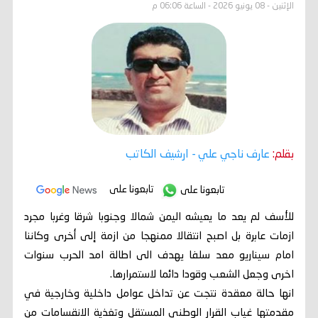
الإثنين - 08 يونيو 2026 - الساعة 06:06 م
بقلم:
عارف ناجي علي
- ارشيف الكاتب
تابعونا على
تابعونا على
للأسف لم يعد ما يعيشه اليمن شمالا وجنوبا شرقا وغربا مجرد
ازمات عابرة بل اصبح انتقالا ممنهجا من ازمة إلى أخرى وكاننا
امام سيناريو معد سلفا يهدف الى اطالة امد الحرب سنوات
اخرى وجعل الشعب وقودا دائما لاستمرارها.
انها حالة معقدة نتجت عن تداخل عوامل داخلية وخارجية في
مقدمتها غياب القرار الوطني المستقل وتغذية الانقسامات من