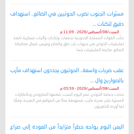
مسيّرات الجنوب تضرب الحوثيين في الضالع.. استهداف
دقيق لثكنات ...
السبت/08/أغسطس/2026 - 11:09 م
دكّت القوات المسلحة الجنوبية تجمعات وثكنات وآليات عسكرية تابعة
لمليشيات الحوثي في جبهات باب غلق والفاخر ومريس، شمال محافظة
الضالع، مكبدة المليشيات خسا
عقب ضربات واسعة.. الحوثيون يجددون استهداف مأرب
بالصواريخ وال ...
السبت/08/أغسطس/2026 - 05:59 م
جددت جماعة الحوثي، عصر اليوم السبت، قصفها الصاروخي وبالطائرات
المسيّرة على مدينة مأرب، مستهدفة عددًا من المواقع في المدينة، وفقًا
لما أورده التلفزيون
اليمن اليوم يواجه خطراً متزايداً من العودة إلى صراع