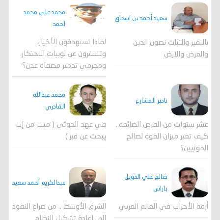
محمد علي محمد
سعيد أحمد بن اسحاق
احمد
لماذا تستهدفون الأخيار،
بالنفير والثبات نصون الدين
وتتسترون عن لوبيات الاحتكار
والعرض والارض
ومجرمي تدمير مصفاة عدن؟
محمد عبدالله
ناصر المشارع
القادري
عشر سنوات من الفرص الضائعة..
في عهد الحوثي ( ميت من إب
كيف تغير ميزان القوة لصالح
يبحث عن قبر )
الحوثيين؟
صالح علي الدويل
عبدالكريم أحمد سعيد
باراس
أزمة الأحزاب في العالم العربي
الشرق الأوسط .. من صراع النفوذ
إلى إعادة تشكيل النظام