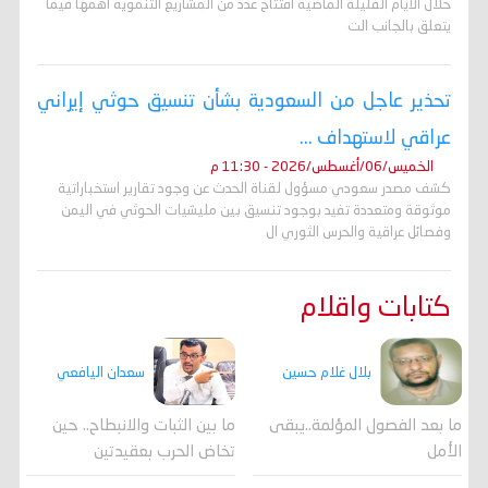
خلال الايام القليلة الماضية افتتاح عدد من المشاريع التنموية اهمها فيما
يتعلق بالجانب الت
تحذير عاجل من السعودية بشأن تنسيق حوثي إيراني
عراقي لاستهداف ...
الخميس/06/أغسطس/2026 - 11:30 م
كشف مصدر سعودي مسؤول لقناة الحدث عن وجود تقارير استخباراتية
موثوقة ومتعددة تفيد بوجود تنسيق بين مليشيات الحوثي في اليمن
وفصائل عراقية والحرس الثوري ال
كتابات واقلام
بلال غلام حسين
سعدان اليافعي
ما بعد الفصول المؤلمة..يبقى
ما بين الثبات والانبطاح.. حين
الأمل
تخاض الحرب بعقيدتين