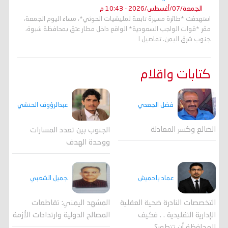
الجمعة/07/أغسطس/2026 - 10:43 م
استهدفت *طائرة مسيرة تابعة لمليشيات الحوثي*، مساء اليوم الجمعة،
مقر *قوات الواجب السعودية* الواقع داخل مطار عتق بمحافظة شبوة،
جنوب شرق اليمن. تفاصيل ا
كتابات واقلام
فضل الجعدي
عبدالرؤوف الحنشي
الضالع وكسر المعادلة
الجنوب بين تعدد المسارات
ووحدة الهدف
جميل الشعبي
عماد باحميش
المشهد اليمني: تقاطعات
التخصصات النادرة ضحية العقلية
المصالح الدولية وارتدادات الأزمة
الإدارية التقليدية . . فكيف
للمحافظة أن تتطور؟