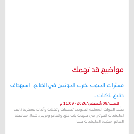
مواضيع قد تهمك
مسيّرات الجنوب تضرب الحوثيين في الضالع.. استهداف
دقيق لثكنات ...
السبت/08/أغسطس/2026 - 11:09 م
دكّت القوات المسلحة الجنوبية تجمعات وثكنات وآليات عسكرية تابعة
لمليشيات الحوثي في جبهات باب غلق والفاخر ومريس، شمال محافظة
الضالع، مكبدة المليشيات خسا