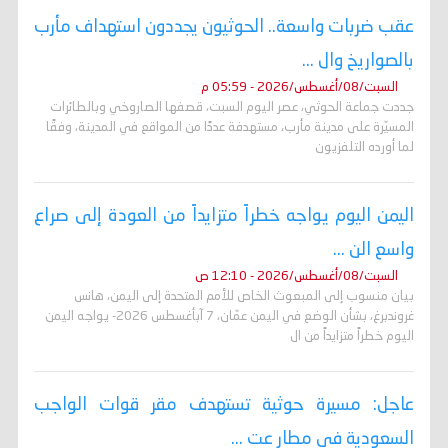
عقب ضربات واسعة.. الحوثيون يجددون استهداف مأرب
بالصواريخ وال ...
السبت/08/أغسطس/2026 - 05:59 م
جددت جماعة الحوثي، عصر اليوم السبت، قصفها الصاروخي وبالطائرات
المسيّرة على مدينة مأرب، مستهدفة عددًا من المواقع في المدينة، وفقًا
لما أورده التلفزيون
اليمن اليوم يواجه خطراً متزايداً من العودة إلى صراع
واسع الن ...
السبت/08/أغسطس/2026 - 12:10 ص
بيان منسوب إلى المبعوث الخاص للأمم المتحدة إلى اليمن، هانس
غروندبرغ، بشأن الوضع في اليمن عمّان، 7 آبأغسطس 2026- يواجه اليمن
اليوم خطراً متزايداً من ال
عاجل: مسيرة حوثية تستهدف مقر قوات الواجب
السعودية في مطار عت ...