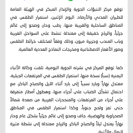
توقع مركز التنبؤات الجوية والإنذار المبكر في الهيئة العامة
للطيران المدني والأرصاد، اليوم الإثنين، استمرار الطقس في
المناطق الساحلية والقريبة منها، رطب وحار، وصحو إلى غائم
جزئياً، والرياح خفيفة إلى معتدلة تنشط على السواحل الغربية
وباب المندب وجزيرة ميون، وذلك وفقاً لمختلف خرائط الطقس
وصور الأقمار الاصطناعية ومخرجات النماذج العددية العالمية.
كما توقع المركز في نشرته الجوية اليومية، تلقت وكالة الأنباء
اليمنية (سبأ) نسخة منها، استمرار الطقس في المرتفعات الجبلية،
معتدل نهاراً وبارد نسبياً إلى بارد أثناء الليل والصباح الباكر، مع
احتمال تشكّل الضباب على أجزاء منها، وهطول أمطار متفرقة
على أجزاء من المرتفعات والمنحدرات الغربية من صعدة شمالاً
حتى تعز ولحج جنوباً، وكذا استمرار الطقس في المناطق
الصحراوية والهضبية، جاف وصحو إلى غائم جزئياً بشكل عام وحار
نهاراً يعتدل ليلاً والصباح الباكر، والرياح معتدلة إلى نشطة مثيرة
للرمال والأتربة.