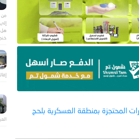
من م
إلى 
هل ي
خنجر
إقال
ت المحتجزة بمنطقة العسكرية بلحج
العي