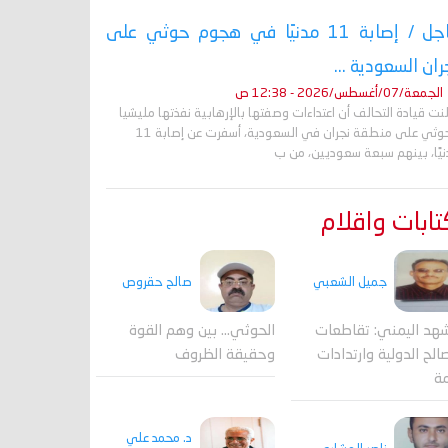
عاجل / إصابة 11 مدنيًا في هجوم حوثي على
ران السعودية ...
الجمعة/07/أغسطس/2026 - 12:38 ص
نت قيادة التحالف أن اعتداءات وصفتها بالإرهابية نفذتها مليشيا
الحوثي على منطقة نجران في السعودية، أسفرت عن إصابة 11
نيًا، بينهم سبعة سعوديين، من ب
ابات واقلام
جميل الشعبي
صالح حقروص
هد اليمني: تقاطعات
الحوثي... بين وهم القوة
الح الدولية وارتدادات
وحقيقة الظروف
مة
د. محمد علي