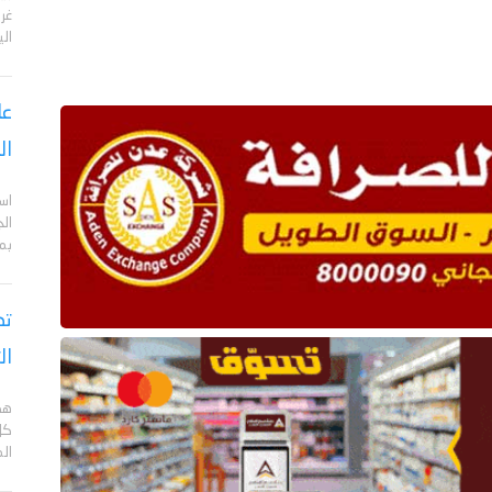
الي
عا
ال
اس
ال
بم
تص
ال
هد
كل
ال