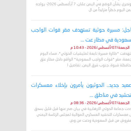
غروندبرغ، بشأن الوضع في اليمن عمّان، 7 آبأغسطس 2026- يواجه
من اليوم خطراً متزايداً من ال
جل: مسيرة حوثية تستهدف مقر قوات الواجب
سعودية في مطار عت ...
الجمعة/07/أغسطس/2026 - 10:43 م
تهدفت *طائرة مسيرة تابعة لمليشيات الحوثي*، مساء اليوم
جمعة، مقر *قوات الواجب السعودية* الواقع داخل مطار عتق
حافظة شبوة، جنوب شرق اليمن. تفاصيل ا
عيد جديد.. الحوثيون يأمرون بإخلاء معسكرات
تحشيد في مناطق ...
الجمعة/07/أغسطس/2026 - 08:36 م
دت جماعة الحوثي الارهابية في بيان صدر عنها قبل قليل بسحق
 معسكرات التحشيد العسكري الموالية لمجلس الرئاسة اليمني
مفروض من قبل السعودية ودعت من وص