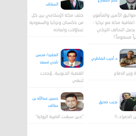
ناصر المشارع
السقاف
واثيق الأمين والمأمون
حلف مكة الإسلامي بين كل
اتفاقية مكة مع تركيا :
من باكستان وتركيا والسعودية
حمل التحالف التركي
تساؤلات وابعاده
اً مسموماً؟
العقيد/ محسن
د. أديب الشاطري
ناجي مسعد
القضية الجنوبية.. وُجدت
ة وزير الدفاع
لتبقى
حسين عبدالله بن
نجيب صديق
عطاف
ن الحمراء..!!
"حين سبقت الضربة الرواية"