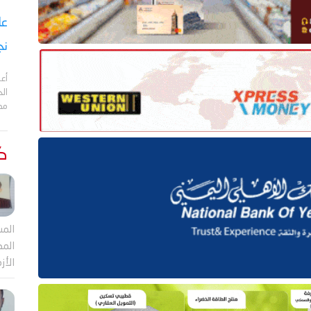
نج
أعل
مد
كت
المش
المص
الأز