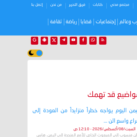
مجتمع مدني
كتابات
فريق التحرير
من نحن
إتصل بنا
ب وعالم
إجتماعيات
قضايا
رياضة
ثقافة
واضيع قد تهمك
يمن اليوم يواجه خطراً متزايداً من العودة إلى
اع واسع الن ...
السبت/08/أغسطس/2026 - 12:10 ص
ان منسوب إلى المبعوث الخاص للأمم المتحدة إلى اليمن، هانس