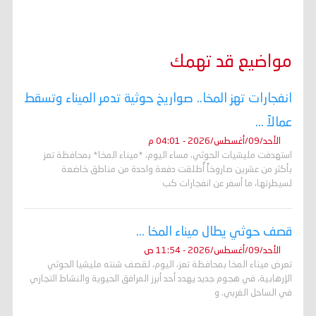
مواضيع قد تهمك
انفجارات تهز المخا.. صواريخ حوثية تدمر الميناء وتسقط
عمالاً ...
الأحد/09/أغسطس/2026 - 04:01 م
استهدفت مليشيات الحوثي، مساء اليوم، *ميناء المخا* بمحافظة تعز
بأكثر من عشرين صاروخاً أُطلقت دفعة واحدة من مناطق خاضعة
لسيطرتها، ما أسفر عن انفجارات كب
قصف حوثي يطال ميناء المخا ...
الأحد/09/أغسطس/2026 - 11:54 ص
تعرض ميناء المخا بمحافظة تعز، اليوم، لقصف شنته مليشيا الحوثي
الإرهابية، في هجوم جديد يهدد أحد أبرز المرافق الحيوية والنشاط التجاري
في الساحل الغربي. و