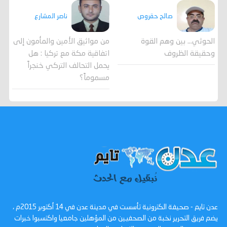
صالح حقروص
ناصر المشارع
الحوثي... بين وهم القوة
من مواثيق الأمين والمأمون إلى
وحقيقة الظروف
اتفاقية مكة مع تركيا : هل
يحمل التحالف التركي خنجراً
مسموماً؟
عدن تايم - صحيفة الكترونية تأسست في مدينة عدن في 14 أكتوبر 2015م ،
يضم فريق التحرير نخبة من الصحفيين من المؤهلين جامعيا واكتسبوا خبرات