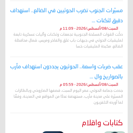
مسيّرات الجنوب تضرب الحوثيين في الضالع.. استهداف
دقيق لثكنات ...
السبت/08/أغسطس/2026 - 11:09 م
دكّت القوات المسلحة الجنوبية تجمعات وثكنات وآليات عسكرية تابعة
لمليشيات الحوثي في جبهات باب غلق والفاخر ومريس، شمال محافظة
الضالع، مكبدة المليشيات خسا
عقب ضربات واسعة.. الحوثيون يجددون استهداف مأرب
بالصواريخ وال ...
السبت/08/أغسطس/2026 - 05:59 م
جددت جماعة الحوثي، عصر اليوم السبت، قصفها الصاروخي وبالطائرات
المسيّرة على مدينة مأرب، مستهدفة عددًا من المواقع في المدينة، وفقًا
لما أورده التلفزيون
كتابات واقلام