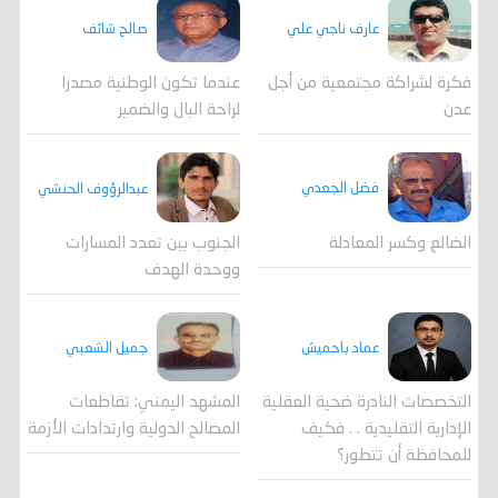
عارف ناجي علي
صالح شائف
فكرة لشراكة مجتمعية من أجل
عندما تكون الوطنية مصدرا
عدن
لراحة البال والضمير
فضل الجعدي
عبدالرؤوف الحنشي
الضالع وكسر المعادلة
الجنوب بين تعدد المسارات
ووحدة الهدف
جميل الشعبي
عماد باحميش
المشهد اليمني: تقاطعات
التخصصات النادرة ضحية العقلية
المصالح الدولية وارتدادات الأزمة
الإدارية التقليدية . . فكيف
للمحافظة أن تتطور؟