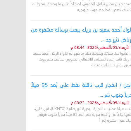
فيذ عصيان مدني شامل، الخميس، احتجاجاً على ما وصفه بمحاولات
تئناف تصدير نفط حضرموت وتوجيه
لواء أحمد سعيد بن بريك يبعث برسالة مشفرة من
رياض تثير جد ...
الأربعاء/05/أغسطس/2026 - 08:44 م
 عادوا عُدنا بعدّتنا وحديدنا ذلك ما صرح به اللواء الركن أحمد سعيد
 بريك نائب رئيس المجلس الانتقالي الجنوبي محافظ حضرموت
أسبق ، في حساباته بمنصة
عاجل / انفجار قرب ناقلة نفط على بُعد 95 ميلاً
رياً جنوب شر ...
الأربعاء/05/أغسطس/2026 - 08:23 م
أعلنت هيئة عمليات التجارة البحرية البريطانية (UKMTO)، قبل قليل،
تلقيها بلاغاً عن واقعة بحرية على بُعد 95 ميلاً بحرياً جنوب شرقي
نة عدن، مشيرة إلى أ