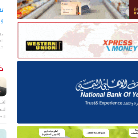
تق
وا
عقد
الع
صا
كت
الشر
النف
النظ