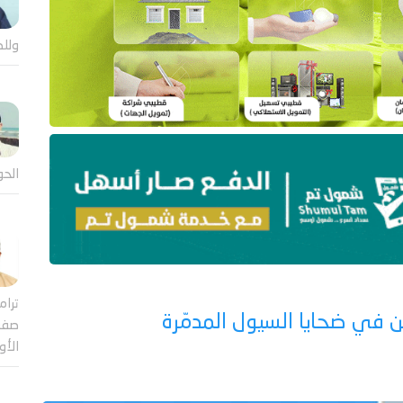
وللض
الحو
ترام
ين في ضحايا السيول المدمّرة
صفقة
الأ