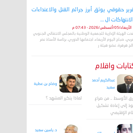
رير حقوقي يوثق أبرز جرائم القتل والاعتداءات
لانتهاكات ال ...
الأربعاء/05/أغسطس/2026 - 07:43 م
ت الهيئة الإدارية للجمعية الوطنية بالمجلس الانتقالي الجنوبي
ربي، صباح اليوم الأربعاء، اجتماعها الدوري، برئاسة الأستاذ نصر
لح هرهرة، عضو هيئة ر
ابات واقلام
عبدالكريم أحمد
وضاح بن عطية
سعيد
لماذا يتكرر المشهد ؟
ق الأوسط .. من صراع
وذ إلى إعادة تشكيل
ام الإقليمي
د. ياسين سعيد