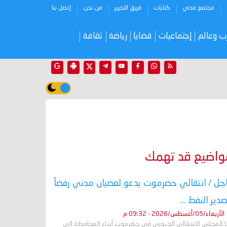
مجتمع مدني
كتابات
فريق التحرير
من نحن
إتصل بنا
ب وعالم
إجتماعيات
قضايا
رياضة
ثقافة
واضيع قد تهمك
جل / انتقالي حضرموت يدعو لعصيان مدني رفضاً
صدير النفط ...
الأربعاء/05/أغسطس/2026 - 09:32 م
ا المجلس الانتقالي الجنوبي في حضرموت أبناء المحافظة إلى