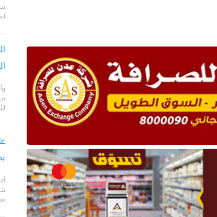
تن
اس
ال
ال
وأن
بن
ال
بح
مدي