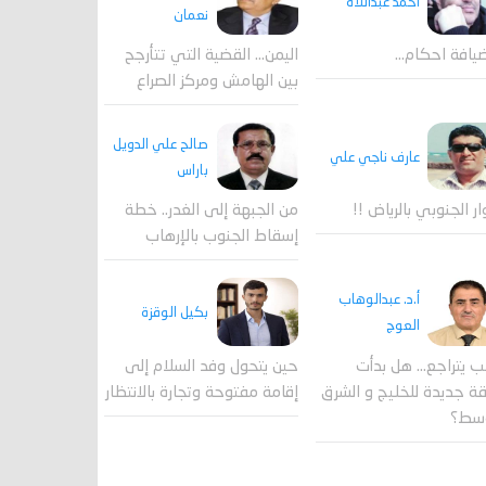
احمد عبداللاه
نعمان
يافة احكام…
اليمن… القضية التي تتأرجح
بين الهامش ومركز الصراع
صالح علي الدويل
عارف ناجي علي
باراس
ار الجنوبي بالرياض !!
من الجبهة إلى الغدر.. خطة
إسقاط الجنوب بالإرهاب
أ.د. عبدالوهاب
بكيل الوقزة
العوج
ب يتراجع... هل بدأت
حين يتحول وفد السلام إلى
 جديدة للخليج و الشرق
إقامة مفتوحة وتجارة بالانتظار
وسط؟