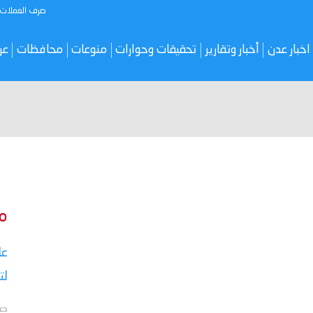
صرف العملات
اخبار عدن
أخبار وتقارير
تحقيقات وحوارات
منوعات
محافظات
عر
م
عا
لت
دع