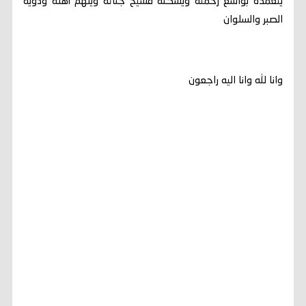
يتغمده بواسع رحمته ويسكنه فسيح جناته ويلهم أهله وذويه
الصبر والسلوان
وانا لله وانا اليه راجعون