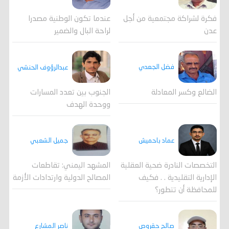
فكرة لشراكة مجتمعية من أجل
عندما تكون الوطنية مصدرا
عدن
لراحة البال والضمير
فضل الجعدي
عبدالرؤوف الحنشي
الضالع وكسر المعادلة
الجنوب بين تعدد المسارات
ووحدة الهدف
جميل الشعبي
عماد باحميش
المشهد اليمني: تقاطعات
التخصصات النادرة ضحية العقلية
المصالح الدولية وارتدادات الأزمة
الإدارية التقليدية . . فكيف
للمحافظة أن تتطور؟
صالح حقروص
ناصر المشارع