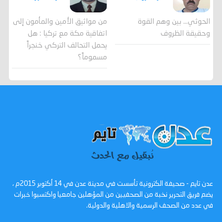
الحوثي... بين وهم القوة
من مواثيق الأمين والمأمون إلى
وحقيقة الظروف
اتفاقية مكة مع تركيا : هل
يحمل التحالف التركي خنجراً
مسموماً؟
عدن تايم - صحيفة الكترونية تأسست في مدينة عدن في 14 أكتوبر 2015م ،
يضم فريق التحرير نخبة من الصحفيين من المؤهلين جامعيا واكتسبوا خبرات
في عدد من الصحف الرسمية والاهلية والدولية.