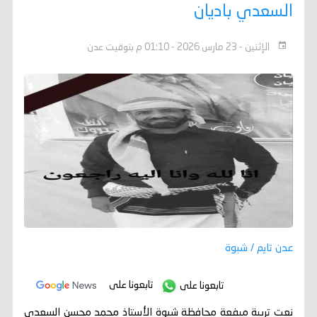
السعدي باديان
الإثنين - 23 مارس 2026 - 01:10 م بتوقيت عدن
عدن تايم / شبوة
تابعونا على
تابعونا على
نعت تربية ميفعة محافظة شبوة الأستاذ محمد محسن السعدي