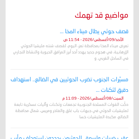
مواضيع قد تهمك
قصف حوثي يطال ميناء المخا ...
الأحد/09/أغسطس/2026 - 11:54 ص
تعرض ميناء المخا بمحافظة تعز، اليوم، لقصف شنته مليشيا الحوثي
الإرهابية، في هجوم جديد يهدد أحد أبرز المرافق الحيوية والنشاط التجاري
في الساحل الغربي. و
مسيّرات الجنوب تضرب الحوثيين في الضالع.. استهداف
دقيق لثكنات ...
السبت/08/أغسطس/2026 - 11:09 م
دكّت القوات المسلحة الجنوبية تجمعات وثكنات وآليات عسكرية تابعة
لمليشيات الحوثي في جبهات باب غلق والفاخر ومريس، شمال محافظة
الضالع، مكبدة المليشيات خسا
عقب ضربات واسعة.. الحوثيون يجددون استهداف مأرب