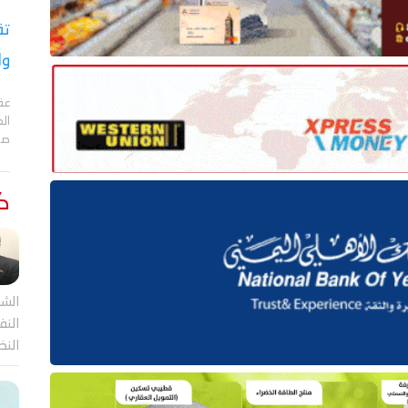
تق
وا
عقد
الع
صا
كت
الشر
النف
النظ