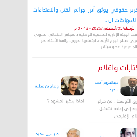
رير حقوقي يوثق أبرز جرائم القتل والاعتداءات
لانتهاكات ال ...
الأربعاء/05/أغسطس/2026 - 07:43 م
ت الهيئة الإدارية للجمعية الوطنية بالمجلس الانتقالي الجنوبي
ربي، صباح اليوم الأربعاء، اجتماعها الدوري، برئاسة الأستاذ نصر
لح هرهرة، عضو هيئة ر
ابات واقلام
عبدالكريم أحمد
وضاح بن عطية
سعيد
لماذا يتكرر المشهد ؟
ق الأوسط .. من صراع
وذ إلى إعادة تشكيل
ام الإقليمي
د. ياسين سعيد