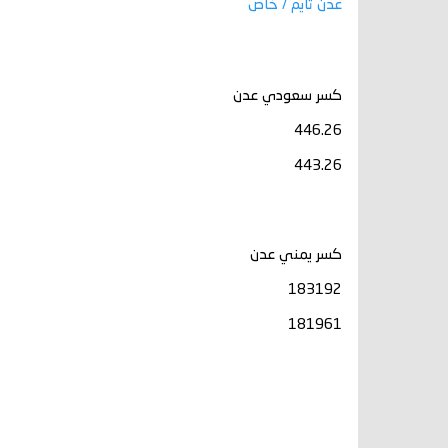
عدن تايم / خاص
كسر سعودي عدن
446.26
443.26
كسر يمني عدن
183192
181961