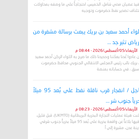
فيذ عصيان مدني شامل، الخميس، احتجاجاً على ما وصفه بمحاولات
تئناف تصدير نفط حضرموت وتوجيه
لواء أحمد سعيد بن بريك يبعث برسالة مشفرة من
رياض تثير جد ...
الأربعاء/05/أغسطس/2026 - 08:44 م
 عادوا عُدنا بعدّتنا وحديدنا ذلك ما صرح به اللواء الركن أحمد سعيد
 بريك نائب رئيس المجلس الانتقالي الجنوبي محافظ حضرموت
أسبق ، في حساباته بمنصة
عاجل / انفجار قرب ناقلة نفط على بُعد 95 ميلاً
رياً جنوب شر ...
الأربعاء/05/أغسطس/2026 - 08:23 م
أعلنت هيئة عمليات التجارة البحرية البريطانية (UKMTO)، قبل قليل،
تلقيها بلاغاً عن واقعة بحرية على بُعد 95 ميلاً بحرياً جنوب شرقي
نة عدن، مشيرة إلى أ