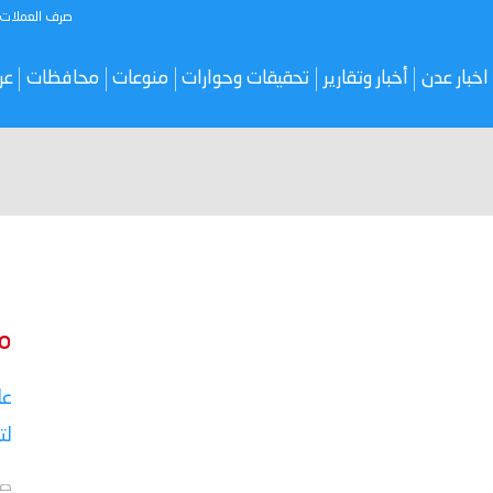
صرف العملات
اخبار عدن
أخبار وتقارير
تحقيقات وحوارات
منوعات
محافظات
عر
م
عا
لت
دع