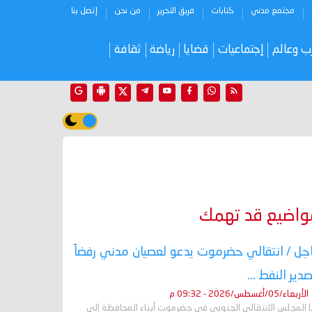
مجتمع مدني
كتابات
فريق التحرير
من نحن
إتصل بنا
ب وعالم
إجتماعيات
قضايا
رياضة
ثقافة
واضيع قد تهمك
جل / انتقالي حضرموت يدعو لعصيان مدني رفضاً
صدير النفط ...
الأربعاء/05/أغسطس/2026 - 09:32 م
ا المجلس الانتقالي الجنوبي في حضرموت أبناء المحافظة إلى