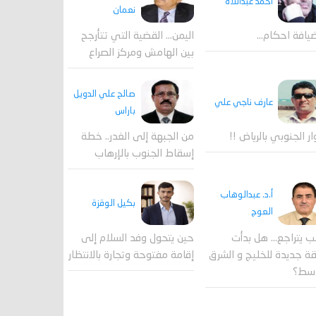
احمد عبداللاه
نعمان
يافة احكام…
اليمن… القضية التي تتأرجح
بين الهامش ومركز الصراع
صالح علي الدويل
عارف ناجي علي
باراس
ار الجنوبي بالرياض !!
من الجبهة إلى الغدر.. خطة
إسقاط الجنوب بالإرهاب
أ.د. عبدالوهاب
بكيل الوقزة
العوج
ب يتراجع... هل بدأت
حين يتحول وفد السلام إلى
 جديدة للخليج و الشرق
إقامة مفتوحة وتجارة بالانتظار
وسط؟