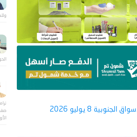
وللض
الحو
ترام
نوبية 8 يوليو 2026
صفقة
الأ