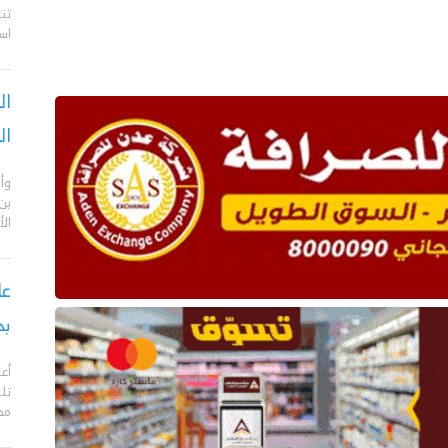
تن
اس
ال
ال
وأن
بن
ال
بح
مدي