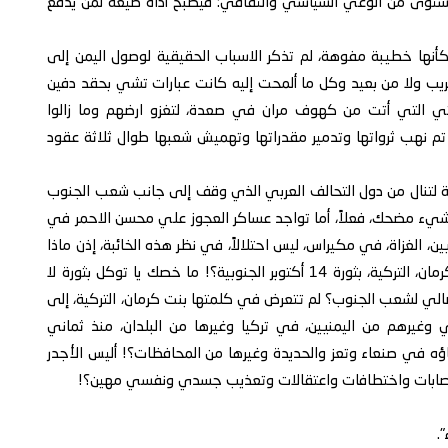
 مستوى من الوعي السياسي والثقافي؛ فيصبح أداةً طيعة لمن يدفع
كأنها خطيبة مفوهة، لم تذكر الاسباب الحقيقية لوصول اليمن إلى
قريب ولا من بعيد وكل ما ألمحت إليه كانت عبارات تشي بحقد دفين
وثي التي أتت من كهوف مران في صعدة، لتغزو ارضهم وما زالوا
تم نهب ثرواتها وتدمير مقدراتها وتهميش شعبها طوال ثلاثة عقود
لتي وجدت ذكرى ثورة 14 أكتوبر، فرصة لتنال من دول التحالف العربي الذي وقف إلى جانب شعب الجنوب
 شيء مضحك، فعلاً، أما تواجد عساكر العجوز علي محسن الاحمر في
 الغزاة، في مكيراس، ليس احتلالاً، في نظر هذه الخائبة، إذن ماذا
نسميه؟! وفي كل الأحوال انا لا أدري ما خص مؤسسة كرمان، التركية، بثورة 14 أكتوبر الجنوبية؟! ما خصك يا توكل بثورة لا
نضالي لشعب الجنوب؟ لم تتعرض في كلمتها بنت كرمان، التركية، إلى
وغيرهم من اليمنيين، في تركيا وغيرها من البلدان، منذ ثماني
اؤه في صنعاء وتعز والحديدة وغيرها من المحافظات؟! أليس الأجدر
 اغتصابات واختطافات واعتقالات وتعذيب جسدي ونفسي مهين؟!
.