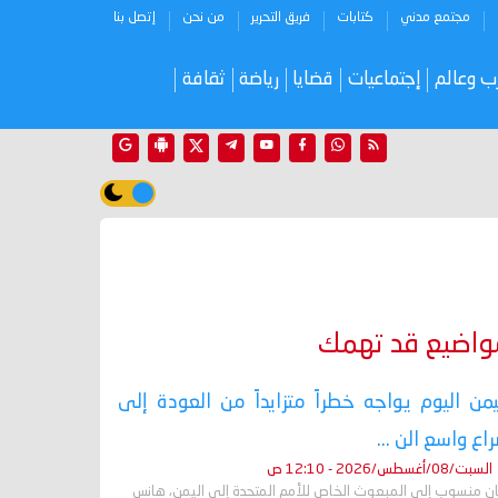
مجتمع مدني
كتابات
فريق التحرير
من نحن
إتصل بنا
ب وعالم
إجتماعيات
قضايا
رياضة
ثقافة
واضيع قد تهمك
يمن اليوم يواجه خطراً متزايداً من العودة إلى
اع واسع الن ...
السبت/08/أغسطس/2026 - 12:10 ص
ان منسوب إلى المبعوث الخاص للأمم المتحدة إلى اليمن، هانس