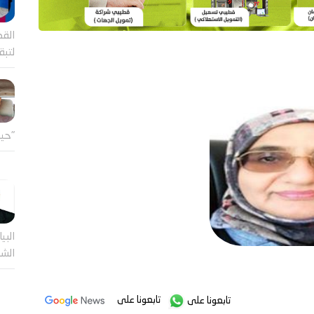
القض
لتب
"حين
البيا
الشر
تابعونا على
تابعونا على