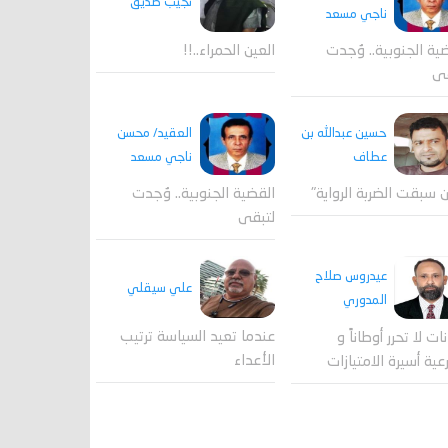
نجيب صديق
ناجي مسعد
ية الجنوبية.. وُجدت
العين الحمراء..!!
قى
العقيد/ محسن
حسين عبدالله بن
ناجي مسعد
عطاف
القضية الجنوبية.. وُجدت
 سبقت الضربة الرواية"
لتبقى
عيدروس صلاح
علي سيقلي
المدوري
عندما تعيد السياسة ترتيب
نات لا تحرر أوطاناً و
الأعداء
عية أسيرة الامتيازات