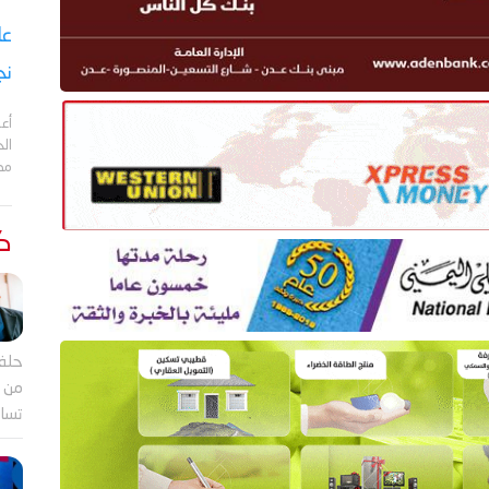
نج
أعل
مد
كت
حلف
من ب
تساؤ