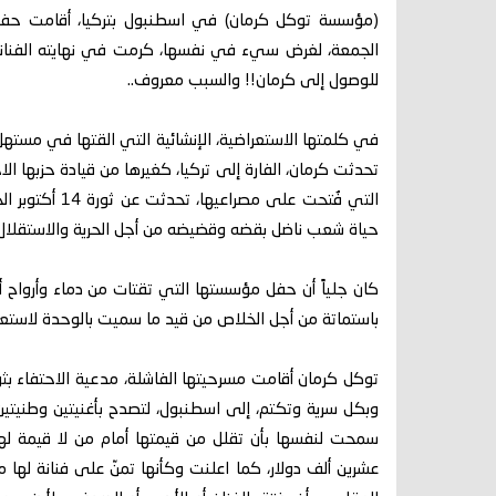
الجمعة، لغرض سيء في نفسها، كرمت في نهايته الفنانة 
للوصول إلى كرمان!! والسبب معروف..
في كلمتها الاستعراضية، الإنشائية التي القتها في مستهل
تحدثت كرمان، الفارة إلى تركيا، كغيرها من قيادة حزبها ال
التي فُتحت على
حياة شعب ناضل بقضه وقضيضه من أجل الحرية والاستقلال
كان جلياً أن حفل مؤسستها التي تقتات من دماء وأرواح أ
باستماتة من أجل الخلاص من قيد ما سميت بالوحدة لاستعاد
توكل كرمان أقامت مسرحيتها الفاشلة، مدعية الاحتفاء 
وبكل سرية وتكتم، إلى اسطنبول، لتصدح بأغنيتين وطنيتين
سمحت لنفسها بأن تقلل من قيمتها أمام من لا قيمة لها
عشرين ألف دولار، كما اعلنت وكأنها تمنّ على فنانة لها 