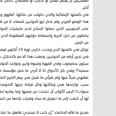
المقاييس أن يفتقر الفنان أو الأديب أو الصحفي، لأدنى
أكثر.
في كلمتها الإنشائية والتي حاولت من خلالها، الظهور و
هذا الوضع المزري ولم تذكر غزو الحوثيين لصنعاء، لا من 
على الجنوبيين الذين حملوا السلاح لدحر مليشيات الح
يناضلون من اجل الحرية واستعادة دولتهم المفقودة التي 
من الزمن.
توكل في كلمتها ا
في تحرير أرضه من الحوثيين، وصفت هذا الدعم بالاحتلال،
سيئون بحضرموت وفي المهرة وشبوة وابين وتواجد الحوثيين،
تفقهي شيئاً عنها ولم تقرأي ما سُجل في سِفر التاريخ ال
سبب تواجدها هي وعائلتها وكل قيادة حزبها الاخونجي 
سنوات!! اليس الأولى أن تتحدث عن شعبها وما يعانيه ابن
لها أن تلتفت إلى ما تتعرض له نساء وفتيات بلادها من
صحيح ما قاله الحكماء: "إن كنت لا تستحي؛ فافعل ما تشاء"