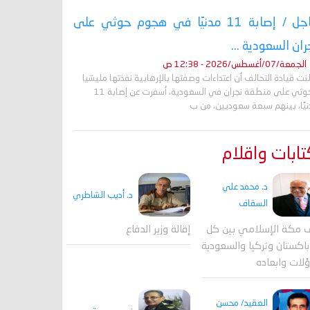
عاجل / إصابة 11 مدنيًا في هجوم حوثي على
ران السعودية ...
الجمعة/07/أغسطس/2026 - 12:38 ص
نت قيادة التحالف أن اعتداءات وصفتها بالإرهابية نفذتها مليشيا
الحوثي على منطقة نجران في السعودية، أسفرت عن إصابة 11
نيًا، بينهم سبعة سعوديين، من ب
ابات واقلام
د. محمد علي
د. أديب الشاطري
السقاف
 مكة الإسلامي بين كل
إقالة وزير الدفاع
اكستان وتركيا والسعودية
لات وابعاده
العقيد/ محسن