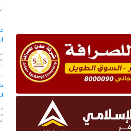
الي
عا
ال
اس
ال
بم
تص
ال
هد
كل
ال