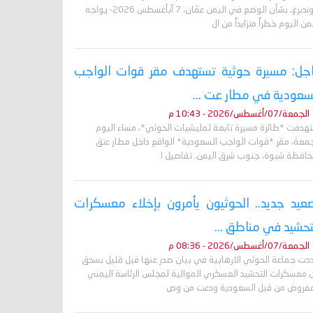
غروندبرغ، بشأن الوضع في اليمن عمّان، 7 آبأغسطس 2026- يواجه
من اليوم خطراً متزايداً من ال
جل: مسيرة حوثية تستهدف مقر قوات الواجب
سعودية في مطار عت ...
الجمعة/07/أغسطس/2026 - 10:43 م
تهدفت *طائرة مسيرة تابعة لمليشيات الحوثي*، مساء اليوم
جمعة، مقر *قوات الواجب السعودية* الواقع داخل مطار عتق
حافظة شبوة، جنوب شرق اليمن. تفاصيل ا
عيد جديد.. الحوثيون يأمرون بإخلاء معسكرات
تحشيد في مناطق ...
الجمعة/07/أغسطس/2026 - 08:36 م
دت جماعة الحوثي الارهابية في بيان صدر عنها قبل قليل بسحق
 معسكرات التحشيد العسكري الموالية لمجلس الرئاسة اليمني
مفروض من قبل السعودية ودعت من وص