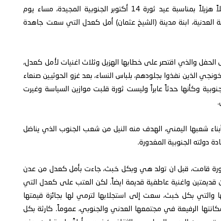
(مؤسسة توكل كرمان) في اسطنبول بتركيا، أقامت حفلاً هزيلاً بمناسبة عيد ثورة 14 أكتوبر الجنوبية المجيدة، مساء يوم
العدنية، ابنة مدينة (الشيخ عثمان) أمل كعدل التي سعت جاهدة
 الحفل والذي اقتصر على خطابها الهزيل وثلاث اغنيات لأمل كعدل،
اخونجي الذين نفذوا بجلودهم، بلباس النساء، بعد غزو الحوثيين صنعاء
 مصراعيها، تحدثت عن ثورة 14 أكتوبر الجنوبية وكأنها حدثاً عابراً وليست ثورة قلبت موازين السياسة وغيرت
.
بناء شعبها اليمني، الهدف منه النيل من شعب الجنوب الذي يناضل
ة دولته الجنوبية المغدورة.
بثورة قامت، قبل ان تولد هي وبكل خبث، جاءت بأمل كعدل من عدن
 قديمتين واغنية عاطفية قديمة ايضاً. لكن العتب على كعدل التي
 والتي بكل خبث، سعت إلى استجلابها لترمي لها بجائزة قيمتها
مكانتها الرفيعة في مجتمعها العدني والجنوبي، عموماً. كارثة بكل