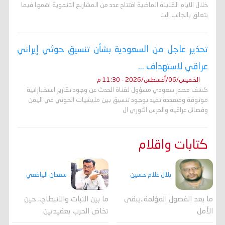
خلال الايام القليلة الماضية افتتاح عدد من المشاريع التنموية اهمها فيما
يتعلق بالجانب الت
تحذير عاجل من السعودية بشأن تنسيق حوثي إيراني
عراقي لاستهداف ...
الخميس/06/أغسطس/2026 - 11:30 م
كشف مصدر سعودي مسؤول لقناة الحدث عن وجود تقارير استخباراتية
موثوقة ومتعددة تفيد بوجود تنسيق بين مليشيات الحوثي في اليمن
وفصائل عراقية والحرس الثوري ال
كتابات واقلام
بلال غلام حسين
سعدان اليافعي
ما بعد الفصول المؤلمة..يبقى
ما بين الثبات والانبطاح.. حين
الأمل
تخاض الحرب بعقيدتين