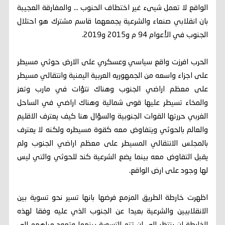
الواقع لا تعمل شيىء غير اختطاف الحنوب … والمفارقة العجيبة
بان انقلابي صنعاء والشرعية يجمعهما قاسم مشترك هو احتلال
الجنوب في الأعوام 94 م و2015 و2019.
الحرب افرزت واقع سياسي وعسكري على الارض حوثي مسيطر
على اجزاء واسعه من الجمهوريه العربية اليمنية وانتقالي مسيطر
على معظم اراضي الجنوب وهناك نتؤات في مارب وتعز
والمخاء تسيطر عليها قوى شمالية وهناك اراضي في الساحل
الغربي حررتها القوات الجنوبية والسؤال هنا كيف يعترف الاقليم
والعالم بالحوثي ويتفاوض معه كقوة مسيطره ولكنه لا يعترف
بالمجلس الانتقالي المسيطر على معظم اراضي الجنوب ولم
يقبل التفاوض معه بينما يضع الشرعية كند للحوثي والتي ليس
لها وجود على ارض الواقع.
اظهرت خارطة الطريق المزمع فرضها بانها تسير نحو تسوية بين
الانقلابيين والشرعية بعيدا عن الجنوب الذي عليه وفقا لهذه