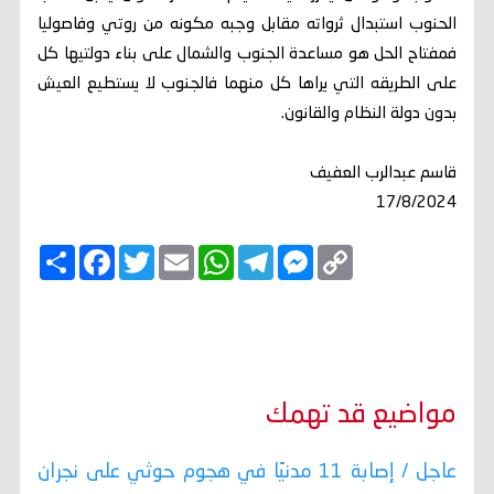
الحنوب استبدال ثرواته مقابل وجبه مكونه من روتي وفاصوليا
فمفتاح الحل هو مساعدة الجنوب والشمال على بناء دولتيها كل
على الطريقه التي يراها كل منهما فالجنوب لا يستطيع العيش
بدون دولة النظام والقانون.
قاسم عبدالرب العفيف
17/8/2024
C
M
T
W
E
T
F
ا
o
e
e
h
m
w
a
ن
p
s
l
a
a
i
c
ش
y
s
e
t
i
t
e
ر
b
t
l
s
g
e
L
o
e
A
r
n
i
o
r
p
a
g
n
k
p
m
e
k
r
مواضيع قد تهمك
عاجل / إصابة 11 مدنيًا في هجوم حوثي على نجران