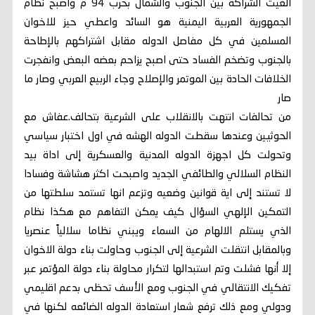
الغيت الشراكة بين الجنوب والشمال بحرب 94 م واصبح نظام
الجمهورية العربية اليمنية هو السائد واعطي حيز للاخوان
المسلمين في كل مفاصل الدوله مقابل اشتراكهم بالإطاحة
بالجنوب وتضخم الفساد حتى اصبح يزاحم بعضه البعض وانفجرت
الخلافات الحادة بين الموتمر والإصلاح وجاء الربيع العربي وصار ما
صار
من تحالفات انتهت بالانقلاب على الشرعية بتحالف.عفاش مع
الحوثيين وعندها سقطت الدوله الهشه في اول اختبار سياسي
وتحولت كل اجهزة الدوله المدنية والعسكرية إلى اداة بيد
النظام السلالي والطائفي الجديد واصبحت اكثر هشاشة وفسادا
لا تستند إلى اية قوانين وضعيه وتزعم انها تستمد سلطتها من
التمكين الإلهي السؤال كيف يمكن التفاهم مع هكذا نظام
الذي يستلم الالهام من السماء ويبني نظاما سلالياً عنصريا
وبالمقابل انتقلت الشرعية إلى الجنوب وحاولت بناء دولة الاخوان
إلا أنها فشلت وتم استبدالها لتكرار محاولة بناء دولة المؤتمر عبر
تفكيك الانتقالي في الجنوب ومع الأسف تحظى بدعم اقليمي
ودولي ومع ذلك ترفع شعار استعادة الدوله الضائعه لكنها في