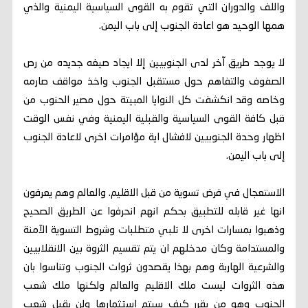
واللف والدوران التي تقوم به القوى السياسية اليمنية والذي
همها الوحيد هو اعادة الجنوب إلى باب اليمن.
لا يوجد طريق آخر لدى الجنوبيين إلا ايجاد صيغه جديده من رص
الصفوف والتفاهم حول مستقبل الجنوب واخذ مواقف صارمه
وخاصه وقد انكشفت كل النوايا المبيتة حول مصير الحنوب من
قبل كافة القوى السياسية والقبلية اليمنية وفي نفس الوقت
اظهار وحدة الجنوبيين لافشال اية مؤامرات اخرى لاعادة الجنوب
إلى باب اليمن.
الاستعجال في فرض تسوية من قبل الاقليم. والعالم وهم يعرفون
انها غير قابله للتطبيق بحكم انهم انحرفوا عن الطريق الصحيح
وذهبوا بمسارات اخرى لا تلبي متطلبات وشروط التسوية الآمنة
والمستدامة وكان مدخلهم ان يتم تقسيم الثروة بين الانقلابيين
والشرعية الهاربة وهم بهذا يقصدون ثروات الجنوب وتناسوا بان
هذه الثروات ليست ملك الاقليم والعالم ولكنها ملك شعب
الحنوب وهو من يقرر كيف سيتم استثمارها ولن يقبل شعب