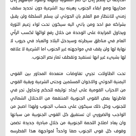
الخارطة ان ينتظر إلى ان تتم التسوية بينهما وتعود مياههم إلى
مجاريها ومع ابقاء الجنوب رهينه بيد الشرعية دون تحديد سقف
زمني للانتظار مع العلم بان الحوثي لن يسلم السلطة ولن يقبل
بشراكه مع احد ومن ياتي اليه سيكون تحت لواء زعيم الثورة
ويحاول المزايدة على الوحدة من خلال رفع لوائها لكسب الرأي
العام في مناطق سيطرته وسيدخل البلاد والعباد في حروب لا
نهاية لها ولن يقف في مواجهته غير الحنوب اما الشرعية لا علاقه
لها بشيىء غير انها تستفيد وتقطف ثمار نصر الجنوب.
تحت الطاولات تجري تفاوضات متعددة المحاور بين القوى
اليمنية الحوثي والاخوان المسلمين وحتى الشرعية وبقية القوى
من الاحزاب القومية على ايجاد توليفه للحكم وتحاول تجر في
قاطرتها بعض القوى الجنوبية المنتفعة من الاحتلال الشمالي
للجنوب وكل ذلك سيكون على حساب الجنوب ولهذا اصبح من
الواجب والضروري ان تستفيق كل القوى الجنوبية من سباتها
وان يعاد اصلاح اللحمة الجنوبية من خلال مبادرة جديدة تضمن
وقوف كل قوى الجنوب صفا واحداً لمواجهة هذا الغطرسه