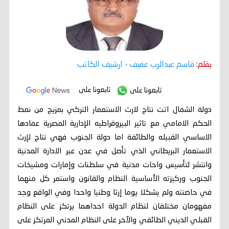
بقلم:
قاسم عبدالرب عفيف
- ارشيف الكاتب
تابعونا على
تابعونا على
دولة الشمال اتت نتاج لارث الاستعمار التركي بمزيج من نمط
الحكم الامامي مع تاثير البيروقراطيه الإدارية المصرية عمادها
الاساسي القبيله والطائفة اما دولة الجنوب فهي نتاج لإرث
الاستعمار البريطاني الذي تأصل في عدن عبر الادارة المدنية
وانتشر لتأسيس واحات مدنية في سلطنات وإمارات ومشيخات
الجنوب وركيزته الأساسية النظام والقانون واستمر كل منهما
في حاضنته ولم يشكلا يوما إرثا وطنيا واحدا وفي الواقع وجد
مفهومان مختلفان لنظام الدولة احداهما يرتكز على النظام
القبلي الديني الطائفي والآخر على النظام المدني المرتكز على