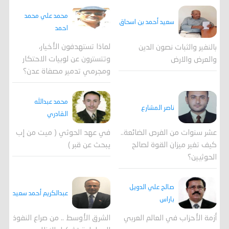
محمد علي محمد
سعيد أحمد بن اسحاق
احمد
لماذا تستهدفون الأخيار،
بالنفير والثبات نصون الدين
وتتسترون عن لوبيات الاحتكار
والعرض والارض
ومجرمي تدمير مصفاة عدن؟
محمد عبدالله
ناصر المشارع
القادري
عشر سنوات من الفرص الضائعة..
في عهد الحوثي ( ميت من إب
كيف تغير ميزان القوة لصالح
يبحث عن قبر )
الحوثيين؟
صالح علي الدويل
عبدالكريم أحمد سعيد
باراس
أزمة الأحزاب في العالم العربي
الشرق الأوسط .. من صراع النفوذ