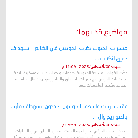
مواضيع قد تهمك
مسيّرات الجنوب تضرب الحوثيين في الضالع.. استهداف
دقيق لثكنات ...
السبت/08/أغسطس/2026 - 11:09 م
دكّت القوات المسلحة الجنوبية تجمعات وثكنات وآليات عسكرية تابعة
لمليشيات الحوثي في جبهات باب غلق والفاخر ومريس، شمال محافظة
الضالع، مكبدة المليشيات خسا
عقب ضربات واسعة.. الحوثيون يجددون استهداف مأرب
بالصواريخ وال ...
السبت/08/أغسطس/2026 - 05:59 م
جددت جماعة الحوثي، عصر اليوم السبت، قصفها الصاروخي وبالطائرات
المسيّرة على مدينة مأرب، مستهدفة عددًا من المواقع في المدينة، وفقًا