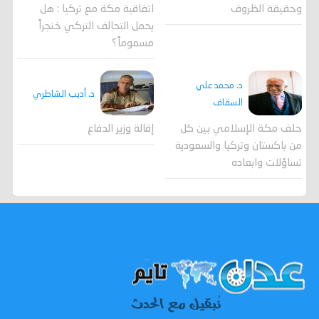
وحقيقة الظروف
اتفاقية مكة مع تركيا : هل
يحمل التحالف التركي خنجراً
مسموماً؟
د. محمد علي
د. أديب الشاطري
السقاف
حلف مكة الإسلامي بين كل
إقالة وزير الدفاع
من باكستان وتركيا والسعودية
تساؤلات وابعاده