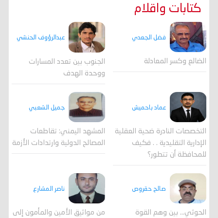
كتابات واقلام
فضل الجعدي
عبدالرؤوف الحنشي
الضالع وكسر المعادلة
الجنوب بين تعدد المسارات
ووحدة الهدف
جميل الشعبي
عماد باحميش
المشهد اليمني: تقاطعات
التخصصات النادرة ضحية العقلية
المصالح الدولية وارتدادات الأزمة
الإدارية التقليدية . . فكيف
للمحافظة أن تتطور؟
صالح حقروص
ناصر المشارع
الحوثي... بين وهم القوة
من مواثيق الأمين والمأمون إلى