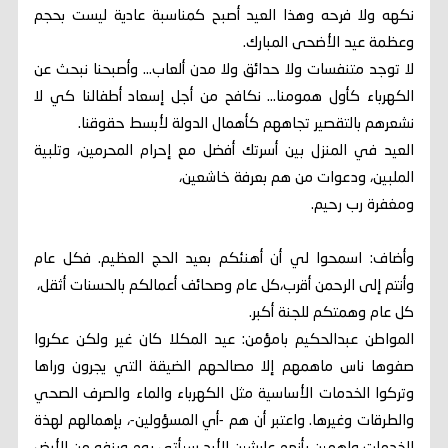
نكهه ولا فرحه وهذا العيد أصبح كمناسبة عادية ليست بحجم
وعظمة عيد الأضحى المبارك.
لا توجد متنفسات ولا حدائق ولا مدن ألعاب... وأصبحنا نبحث عن
الكهرباء كأول همومنا... نكافح من أجل إسعاد أطفالنا كي لا
نشعرهم بالتقصير تجاههم كأهمال الدولة لأبسط حقوقنا.
العيد في المنزل بين أسرتك أفضل مع إحرام المحرمين، وتلبية
الملبين، ودعوات من هم بعرفة خاشعين،
ومغفرة رب رحيم.
وأضاف: اسمحوا لي أن أهنئكم بعيد الحج العظيم. فكل عام
وأنتم إلى الرحمن أقرب،كل عام وصحائف أعمالكم بالحسنات أثقل،
كل عام وهمتكم للجنة أكبر.
المواطن عبدالحكيم بامؤمن: عيد المكلا كان غير ولكن عكروا
صفوها ناس ماهمهم إلا مصالحهم الضيقة التي يجرون وراها
وتركوا الخدمات الأساسية مثل الكهرباء والماء والصرف الصحي
والطرقات وغيرها. واعتبر أن هم -أي المسؤولين-، بإهمالهم لهذة