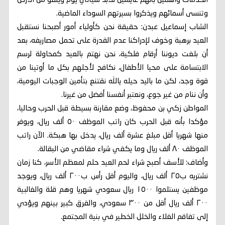
الخدمات واهمين بأنهم عايشين للأبد سيأتي يوم وينفو من الأرض
وتنسى أسمائهم ويذكروا بسيرتهم السوداء الماضية.
الشاب إسماعيل عبدن: حقيقة نحن كأولياء أمور أصبحنا نستقبل
العيد برهبة وخوف لإدراكنا عدم القدرة على تحمل مصاريفه، بعد
أن بلغت ديوننا أرقام فلكية، نحن نهتم بالعيد كمحاولة لرسم
الابتسامة على محيا الأطفال، نكافح لأجلهم بكل ما أوتينا من
قوة وجد، لكن ما باليد حيله يالله نقتنع بتأمين الوجبات اليومية،
وأن ننام من غير جوع، ونعتبر أنفسنا أفضل من غيرنا.
المواطن زكي بن محفوظ، وضع مقارنة بسيطة قبل الحرب وحاليا،
مؤكدا بأنه قبل الحرب كان راتب الموظف ٥٠ ألف ريال، ويوفر
منها شهريا أقل مبلغ عشرة ألف ريال، يدخل بها هبكة. الآن راتب
الموظف ٨٠ ألف ريال وما يكفي شراء مقاضي من البقالة.
وأضاف: للأسف أصبح شراء لحم العيد حلم لمعظم الأسر، كنا زمان
نشتريه ب٢٥ ألف ريال، واليوم أقل رأس ب٢٠٠ ألف ريال، ويوجد
موظفين يستلموا ١٥٠٠ ريال سعودي شهريا وهم قلة والغالبية
٢٠٠ ألف ريال أقل من ٣٠٠ سعودي، والفرق كبير بينهم ويؤدي
إلى تفاقم الغلاء والخلل الخطير في بنية المجتمع.