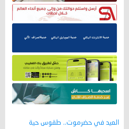
العيد في حضرموت.. طقوس حية