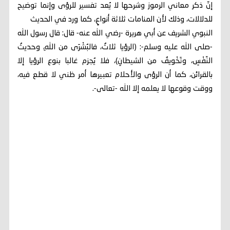
إنّ ذكر معاني الرموز وشرحها لا يُعد تفسير للرؤى وإنما توضيح
للدلالات، وذلك لأن المنامات ثلاثة أنواعٍ، كما ورد في الحديث
النبوي الشريف عن أبي هريرة -رضي الله عنه- قال: قال رسول الله
-صلى الله عليه وسلم-: (الرؤيا ثلاثٌ، فالبُشْرَى من اللهِ، وحديثُ
النّفْسِ، وتَخْويفٌ من الشيطانِ)، فلا يُجزم غالبا بنوع الرؤيا إلا
بالقرائن، كما أن الرؤى والأحلام تعبيرها أمر ظني لا قطع فيه،
ووقت وقوعها لا يعلمه إلا الله -تعالى-.