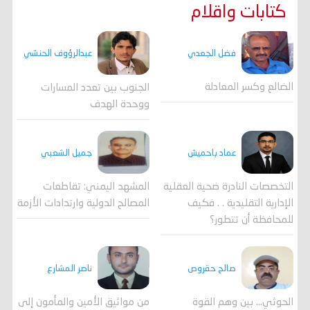
كتابات واقلام
فضل الجعدي
عبدالرؤوف الحنشي
الضالع وكسر المعادلة
الجنوب بين تعدد المسارات
ووحدة الهدف
جميل الشعبي
عماد باحميش
المشهد اليمني: تقاطعات
التخصصات النادرة ضحية العقلية
المصالح الدولية وارتدادات الأزمة
الإدارية التقليدية . . فكيف
للمحافظة أن تتطور؟
صالح حقروص
ناصر المشارع
الحوثي... بين وهم القوة
من مواثيق الأمين والمأمون إلى