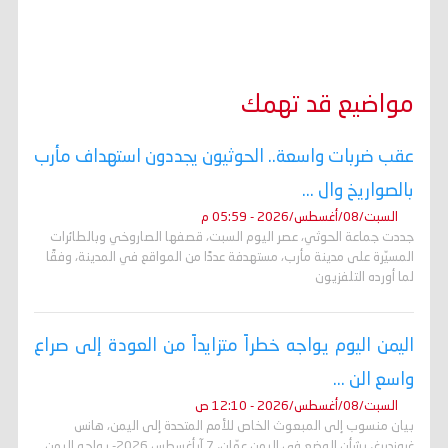
مواضيع قد تهمك
عقب ضربات واسعة.. الحوثيون يجددون استهداف مأرب
بالصواريخ وال ...
السبت/08/أغسطس/2026 - 05:59 م
جددت جماعة الحوثي، عصر اليوم السبت، قصفها الصاروخي وبالطائرات
المسيّرة على مدينة مأرب، مستهدفة عددًا من المواقع في المدينة، وفقًا
لما أورده التلفزيون
اليمن اليوم يواجه خطراً متزايداً من العودة إلى صراع
واسع الن ...
السبت/08/أغسطس/2026 - 12:10 ص
بيان منسوب إلى المبعوث الخاص للأمم المتحدة إلى اليمن، هانس
غروندبرغ، بشأن الوضع في اليمن عمّان، 7 آبأغسطس 2026- يواجه اليمن