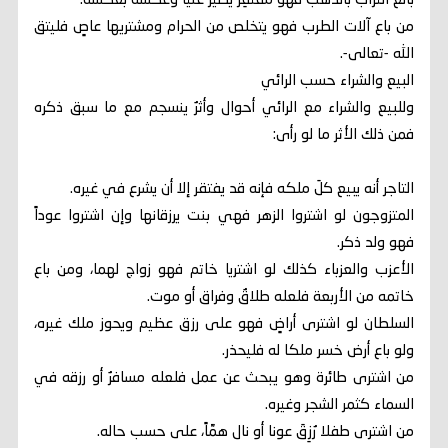
بائع التراب بالذهب فهو مُفتقِرٌ يصير غنياً وعكسه بعكسه.
من باع آلات الطرب فهو يتخلص من الحرام ومشتريها عاصٍ فليتق
الله -تعالى-.
البيع والشراء حسب الرائي
وللبيع والشراء مع الرائي أحوال وأثرٌ ينسجم مع ما سبق ذكره
فمن ذلك الأثر ما لو رأى:
التاجر أنه يبيع كلَ ملكه فإنه قد يفتقر إلا أن يشرع في غيره.
المتزوجون لو اشتروا الزهر فهي بنت يرزقانها وإن اشتروا عوداً
فهو ولد ذكر.
الأعزب والعزباء كذلك لو اشتريا خاتم فهو زواج لهما، ومن باع
خاتمه من الأربعة فلعله طلاقٌ وفراق أو موت.
السلطان لو اشترى أراضٍ فهو على رزق عظيم ويحوز ملك غيره،
ولو باع أرض خسر ملكا له فليحذر.
من اشترى طائرة وهو يبحث عن عمل فلعله مسافرٌ أو رزقه في
السماء كثمر الشجر وغيره.
من اشترى طفلا رُزِقَ عونا أو نال همَّاً، على حسب حاله.