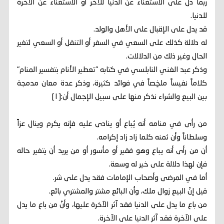
ربما دل على الاستغناء عن الدنيا للآخر أو الاستغناء عن الآخرة
للدنيا.
قد يدل على الإقبال على الأهل والولد.
له دلالة كذلك على السعي في السفر أو التنقل أو السعي لتغير
الحال وغير ذلك من الدلالات.
وذكر عبد الغني النابلسي في كتابه "تعطير الأنام بتفسير المنام"
كلاماً نفيساً ملخِصاً في فوائد كثيرة، وذكر عدة معان مدمجة
بين البيع والشراء نذكر منها على سبيل الإجمال أن:[١]
من رأى في منامه أنه يُباع أو ينادى عليه فإنه يكرم وينال عزاً
وسلطاناً وأن ثمنه كلما زاد زاد إكرامه.
أن من رأى أنه يباع وهو فقير أو مأسور أو من يريد أن يتغير حاله
فإن لهذا دلالة على خير له وسعة.
أما في المرضى وأصحاب الإمامات فقد يدل على شر.
قيل إنّ البيع زوال ملك، وأن البائع مشتر والمشتري بائع.
من باع ما يدل على الدنيا فقد آثر الآخرة عليها، وأنّ من باع ما يدل
على الآخرة فقد آثر الدنيا على الآخرة.