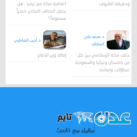
وحقيقة الظروف
اتفاقية مكة مع تركيا : هل
يحمل التحالف التركي خنجراً
مسموماً؟
د. محمد علي
د. أديب الشاطري
السقاف
حلف مكة الإسلامي بين كل
إقالة وزير الدفاع
من باكستان وتركيا والسعودية
تساؤلات وابعاده