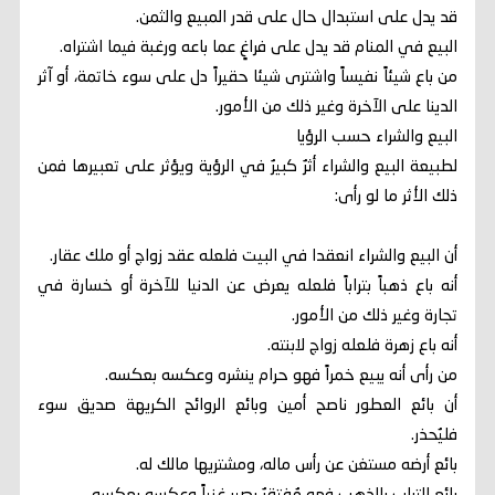
قد يدل على استبدال حال على قدر المبيع والثمن.
البيع في المنام قد يدل على فراغٍ عما باعه ورغبة فيما اشتراه.
من باع شيئاً نفيساً واشترى شيئا حقيراً دل على سوء خاتمة، أو آثر
الدينا على الآخرة وغير ذلك من الأمور.
البيع والشراء حسب الرؤيا
لطبيعة البيع والشراء أثرٌ كبيرٌ في الرؤية ويؤثر على تعبيرها فمن
ذلك الأثر ما لو رأى:
أن البيع والشراء انعقدا في البيت فلعله عقد زواج أو ملك عقار.
أنه باع ذهباً بتراباً فلعله يعرض عن الدنيا للآخرة أو خسارة في
تجارة وغير ذلك من الأمور.
أنه باع زهرة فلعله زواج لابنته.
من رأى أنه يبيع خمراً فهو حرام ينشره وعكسه بعكسه.
أن بائع العطور ناصح أمين وبائع الروائح الكريهة صديق سوء
فليُحذر.
بائع أرضه مستغن عن رأس ماله، ومشتريها مالك له.