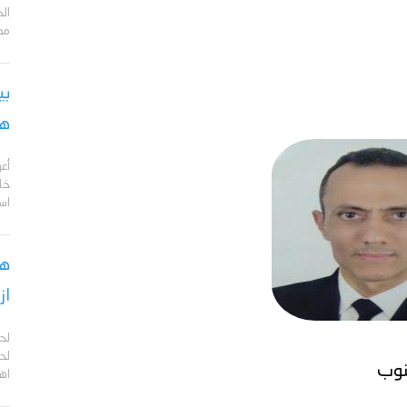
مد
بي
هج
أع
خا
اس
هل
از
لح
لحج
نوب
اهم