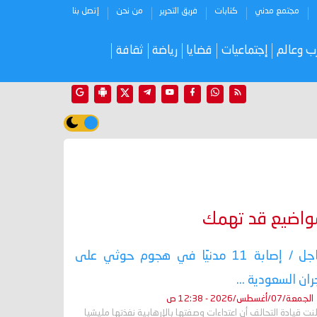
مجتمع مدني
كتابات
فريق التحرير
من نحن
إتصل بنا
ب وعالم
إجتماعيات
قضايا
رياضة
ثقافة
واضيع قد تهمك
عاجل / إصابة 11 مدنيًا في هجوم حوثي على
ران السعودية ...
الجمعة/07/أغسطس/2026 - 12:38 ص
نت قيادة التحالف أن اعتداءات وصفتها بالإرهابية نفذتها مليشيا