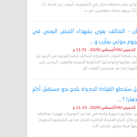
الحوثي على منطقة نجران في السعودية، أسفرت عن إصابة 11
نيًا، بينهم سبعة سعوديين، من ب
ان - التحالف يعزي بشهداء الجيش اليمني في
وم حوثي بمأرب و ...
الخميس/06/أغسطس/2026 - 11:51 م
ربت قيادة القوات المشتركة للتحالف لدعم الشرعية في اليمن عن
لص تعازيها ومواساتها للحكومة اليمنية والشعب اليمني، في
تشهاد عدد من منتسبي القوات الم
 ستخطو القيادة الجديدة بلحج نحو مستقبل أكثر
دهارا ؟ ...
الخميس/06/أغسطس/2026 - 11:33 م
ج.. مشاريع تنموية واعدة في عدد من المديريات شهدت محافظة
 خلال الايام القليلة الماضية افتتاح عدد من المشاريع التنموية
ها فيما يتعلق بالجانب الت