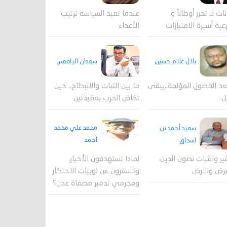
عندما تعيد السياسة ترتيب
نات لا تحرر أوطاناً و
الأعداء
عية أسيرة الامتيازات
بلال غلام حسين
سعدان اليافعي
عد الفصول المؤلمة..يبقى
ما بين الثبات والانبطاح.. حين
ل
تخاض الحرب بعقيدتين
محمد علي محمد
سعيد أحمد بن
احمد
اسحاق
لماذا تستهدفون الأخيار،
فير والثبات نصون الدين
وتتسترون عن لوبيات الاحتكار
رض والارض
ومجرمي تدمير مصفاة عدن؟