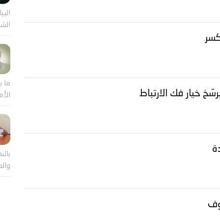
البيا
الشر
كسر
ما ب
ّخ خيار فك الارتباط
الأم
بالن
والع
وف