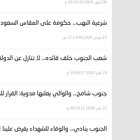
06 أبريل, 2026 03:39:36 م
شرعية النهب… حكومة على المقاس السعود
13 فبراير, 2026 12:24:36 ص
شعب الجنوب خلف قائده... لا تنازل عن الدولة
28 يناير, 2026 10:56:57 م
جنوب شامخ... والوالي يعلنها مدوية: القرار 
22 يناير, 2026 06:29:11 م
الجنوب ينادي… والوفاء للشهداء يفرض علينا ا