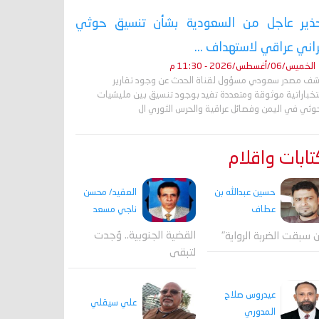
ذير عاجل من السعودية بشأن تنسيق حوثي
راني عراقي لاستهداف ...
الخميس/06/أغسطس/2026 - 11:30 م
ف مصدر سعودي مسؤول لقناة الحدث عن وجود تقارير
تخباراتية موثوقة ومتعددة تفيد بوجود تنسيق بين مليشيات
حوثي في اليمن وفصائل عراقية والحرس الثوري ال
ابات واقلام
العقيد/ محسن
حسين عبدالله بن
ناجي مسعد
عطاف
القضية الجنوبية.. وُجدت
 سبقت الضربة الرواية"
لتبقى
عيدروس صلاح
علي سيقلي
المدوري