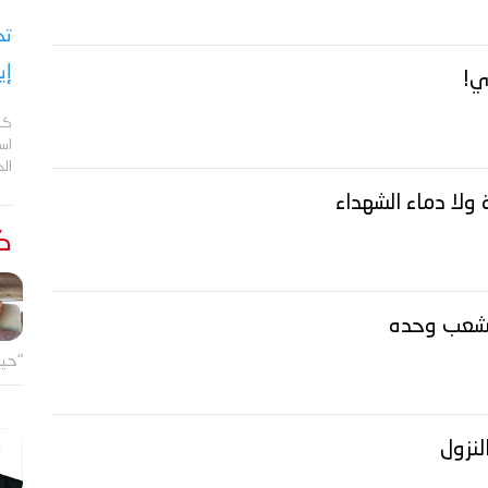
تح
إي
ي!
كش
اس
ال
 ولا دماء الشهداء
كت
للشعب وحده
"حين
لنزول