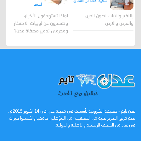
سعيد أحمد بن اسحاق
احمد
لماذا تستهدفون الأخيار،
بالنفير والثبات نصون الدين
وتتسترون عن لوبيات الاحتكار
والعرض والارض
ومجرمي تدمير مصفاة عدن؟
عدن تايم - صحيفة الكترونية تأسست في مدينة عدن في 14 أكتوبر 2015م ،
يضم فريق التحرير نخبة من الصحفيين من المؤهلين جامعيا واكتسبوا خبرات
في عدد من الصحف الرسمية والاهلية والدولية.