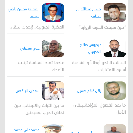
العقيد/ محسن ناجي
حسين عبدالله بن
مسعد
عطاف
القضية الجنوبية.. وُجدت لتبقى
"حين سبقت الضربة الرواية"
عيدروس صلاح
علي سيقلي
المدوري
عندما تعيد السياسة ترتيب
البيانات لا تحرر أوطاناً و الشرعية
الأعداء
أسيرة الامتيازات
بلال غلام حسين
سعدان اليافعي
ما بعد الفصول المؤلمة..يبقى
ما بين الثبات والانبطاح.. حين
الأمل
تخاض الحرب بعقيدتين
محمد علي محمد