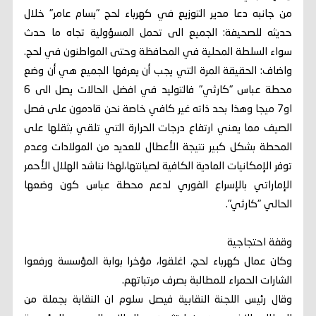
من جانبه دعا مدير التوزيع في كهرباء لحج "بسام عامر" خلال
حديثه للصحيفة: الجميع الى تحمل المسؤولية تجاه ما حدث
سواء السلطة المحلية في المحافظة وحتى المواطنون في لحج.
واضاف: الحقيقة المرة التي يجب أن يعرفها الجميع هي أن وضع
محطة عباس "كارثي" فالتوليد في افضل الحالات يصل الى 6
او7 ميجا وهذا بحد ذاته غير كافي خاصة نحن قادمون على فصل
الصيف مما يعني ارتفاع درجات الحرارة التي تلقي بثقلها على
المحطة بشكل كبير نتيجة الأعطال للعديد من المولادات وعدم
توفر الإمكانيات المادية الكافية لصيانتها،لهذا نناشد الهلال الأحمر
الإماراتي بالإسراع الفوري لدعم محطة عباس كون وضعها
الحالي "كارثي".
وقفة احتجاجية
وكان عمال كهرباء لحج، اغلقوا، مؤخرا بوابة المؤسسة ورفعوا
الشارات الحمراء للمطالبة بصرف مرتباتهم.
وقال رئيس اللجنة النقابية فيصل سلوم ان النقابة بجملة من