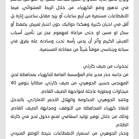
في تدهور وضع الكهرباء، من خلال الربط العشوائي، فيما
الانقطاعات مستمرة من أربع ساعات أو يزيد مقابل ساعتين إنارة بل
أقل في احيان كثيرة وهكذا دواليك، دون اعتبار لمريض بضغط أو
سكر او مسن او حتى مراعاة لمهموم عجز عن تأمين أسباب
العيش الكريم وآثر أن يدس رأسه تحت وسادته عله يغرق في
سباته ويتناسى موقتاً شيئاً من معاناته المستمرة.
تحذيرات من صيف كارثي
من جانبه حذر مدير عام المؤسسة العامة للكهرباء بمحافظة لحج،
المهندس حسين الجوهري، من صيف كارثي، مطالبا بتوفير 40
ميجاوات وبصورة عاجلة لمواجهة الصيف القادم.
وناشد الجوهري: الحكومة والهلال الاحمر الاماراتي، بالتدخل
لانقاذ كهرباء المحافظة من التوقف، ومجابهة الصيف القادم،
وذلك من خلال توفير توليد اسعافي لمنع دخول لحج في كارثة
الظلام.
وحذر الجوهري من استمرار الانقطاعات نتيجة الوضع المتردي