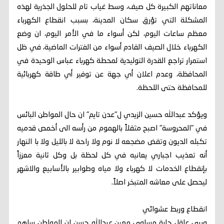
معاناتهم الكبيرة كل صيف، وسط غياب تام للحلول الجذرية لهذه
المشكلة التي تؤرق سكان المدينة، بسبب انقطاع الكهرباء
معظم ساعات اليوم، لكن أسواء ما في الأمر اليوم، ان وضع
الكهرباء خلال الصيف القادم أسواء من الفترات الماضية، في ظل
استمرار تراجع القدرة التوليدية لمحطة كهرباء عباس الوحيدة في
المحافظة، وعدم اعلان أي جهة عن توفير أي طاقة كهربائية
للمحافظة حتى اللحظة.
ويؤكد عبدالله حسين الزيدي ل"عدن تايم" ان حال المواطن البائس
في "المحروسة" اصبح مثقلاً بالهموم من رأسه الى أخمص قدميه
تكبله الديون وتقض مضجعه لا نوم ولا راحة لا بالليل ولا با النهار
أنه تعذيب اجباري يعانيه في كل لحظة بل وكل ثانية معززاً
بإنقطاع الخدمات لا كهرباء ولا مياه وطوابير بالأسابيع والاشهر
ليحصل على معاشه المتبخر اصلاً.
انقطاع وربط عشوائي
ويرى عاقل حارة مساوى معين عبدالله حسن ان المواطن ساهم