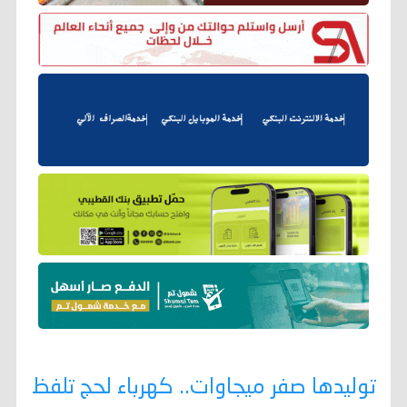
توليدها صفر ميجاوات.. كهرباء لحج تلفظ