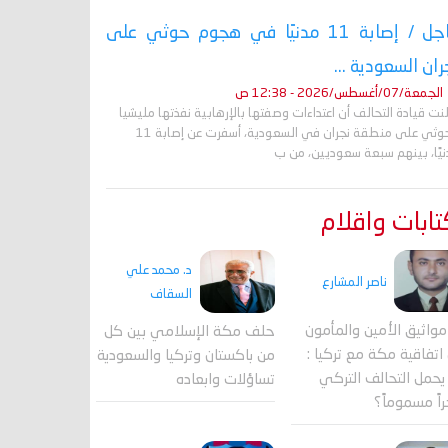
عاجل / إصابة 11 مدنيًا في هجوم حوثي على
ران السعودية ...
الجمعة/07/أغسطس/2026 - 12:38 ص
نت قيادة التحالف أن اعتداءات وصفتها بالإرهابية نفذتها مليشيا
الحوثي على منطقة نجران في السعودية، أسفرت عن إصابة 11
نيًا، بينهم سبعة سعوديين، من ب
ابات واقلام
د. محمد علي
ناصر المشارع
السقاف
واثيق الأمين والمأمون
حلف مكة الإسلامي بين كل
اتفاقية مكة مع تركيا :
من باكستان وتركيا والسعودية
حمل التحالف التركي
تساؤلات وابعاده
اً مسموماً؟