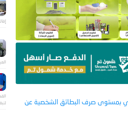
إقال
العي
القض
دني بمستوى صرف البطائق الشخصية عن
لتب