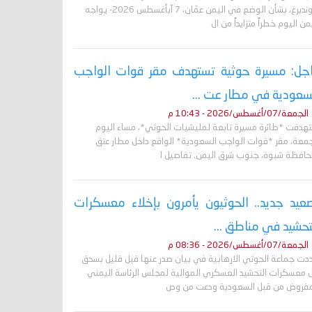
غروندبرغ، بشأن الوضع في اليمن عمّان، 7 آبأغسطس 2026- يواجه
من اليوم خطراً متزايداً من ال
جل: مسيرة حوثية تستهدف مقر قوات الواجب
سعودية في مطار عت ...
الجمعة/07/أغسطس/2026 - 10:43 م
تهدفت *طائرة مسيرة تابعة لمليشيات الحوثي*، مساء اليوم
جمعة، مقر *قوات الواجب السعودية* الواقع داخل مطار عتق
حافظة شبوة، جنوب شرق اليمن. تفاصيل ا
عيد جديد.. الحوثيون يأمرون بإخلاء معسكرات
تحشيد في مناطق ...
الجمعة/07/أغسطس/2026 - 08:36 م
دت جماعة الحوثي الارهابية في بيان صدر عنها قبل قليل بسحق
 معسكرات التحشيد العسكري الموالية لمجلس الرئاسة اليمني
مفروض من قبل السعودية ودعت من وص