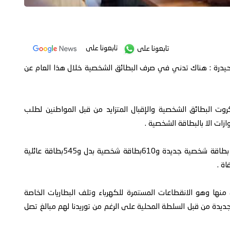
تابعونا على
تابعونا على
 حيدرة : هناك تدني في صرف البطائق الشخصية خلال هذا العام عن
وت البطائق الشخصية والإقبال المتزايد من قبل المواطنين لطلب
زات الا بالبطاقة الشخصية .
وأوضح بأن خلال شهر مايو من هذا العام تم صرف 3850 بطاقة شخصية جديدة و610بطاقة شخصية بدل و545بطاقة عائلية
نها وهو الانقطاعات المستمرة للكهرباء وتلف البطاريات الخاصة
جديدة من قبل السلطة المحلية على الرغم من توريدنا لهم مبالغ تصل