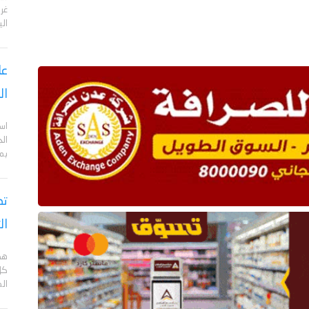
الي
عا
ال
اس
ال
بم
تص
ال
هد
كل
ال