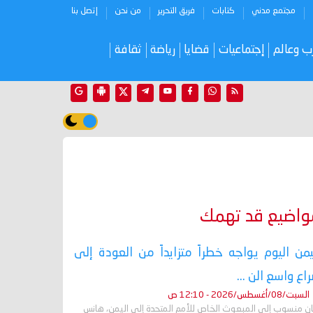
مجتمع مدني
كتابات
فريق التحرير
من نحن
إتصل بنا
ب وعالم
إجتماعيات
قضايا
رياضة
ثقافة
واضيع قد تهمك
يمن اليوم يواجه خطراً متزايداً من العودة إلى
اع واسع الن ...
السبت/08/أغسطس/2026 - 12:10 ص
ان منسوب إلى المبعوث الخاص للأمم المتحدة إلى اليمن، هانس