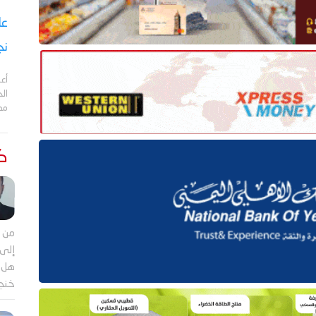
نج
أعل
مد
كت
من م
إلى 
هل ي
خنجر