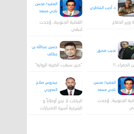
العقيد/ محسن
د. أديب الشاطري
ناجي مسعد
القضية الجنوبية.. وُجدت
ة وزير الدفاع
لتبقى
حسين عبدالله بن
نجيب صديق
عطاف
ن الحمراء..!!
"حين سبقت الضربة الرواية"
العقيد/ محسن
عيدروس صلاح
ناجي مسعد
المدوري
ية الجنوبية.. وُجدت
البيانات لا تحرر أوطاناً و
قى
الشرعية أسيرة الامتيازات