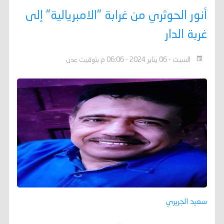
أنور الحوثري من غرابة "الامبريالية" إلى
غربة الدار
السبت - 06 يناير 2024 - 06:06 م بتوقيت عدن
سعيد الجريري