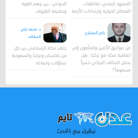
المشهد اليمني: تقاطعات
الحوثي... بين وهم القوة
المصالح الدولية وارتدادات الأزمة
وحقيقة الظروف
د. محمد علي
ناصر المشارع
السقاف
من مواثيق الأمين والمأمون إلى
حلف مكة الإسلامي بين كل
اتفاقية مكة مع تركيا : هل
من باكستان وتركيا والسعودية
يحمل التحالف التركي خنجراً
تساؤلات وابعاده
مسموماً؟