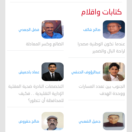
كتابات واقلام
صالح شائف
فضل الجعدي
عندما تكون الوطنية مصدرا
الضالع وكسر المعادلة
لراحة البال والضمير
عبدالرؤوف الحنشي
عماد باحميش
الجنوب بين تعدد المسارات
التخصصات النادرة ضحية العقلية
ووحدة الهدف
الإدارية التقليدية . . فكيف
للمحافظة أن تتطور؟
جميل الشعبي
صالح حقروص