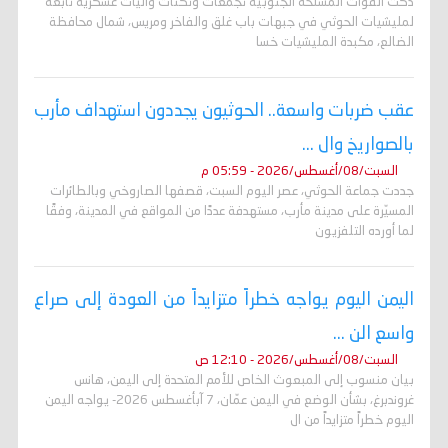
دكّت القوات المسلحة الجنوبية تجمعات وثكنات وآليات عسكرية تابعة
لمليشيات الحوثي في جبهات باب غلق والفاخر ومريس، شمال محافظة
الضالع، مكبدة المليشيات خسا
عقب ضربات واسعة.. الحوثيون يجددون استهداف مأرب
بالصواريخ وال ...
السبت/08/أغسطس/2026 - 05:59 م
جددت جماعة الحوثي، عصر اليوم السبت، قصفها الصاروخي وبالطائرات
المسيّرة على مدينة مأرب، مستهدفة عددًا من المواقع في المدينة، وفقًا
لما أورده التلفزيون
اليمن اليوم يواجه خطراً متزايداً من العودة إلى صراع
واسع الن ...
السبت/08/أغسطس/2026 - 12:10 ص
بيان منسوب إلى المبعوث الخاص للأمم المتحدة إلى اليمن، هانس
غروندبرغ، بشأن الوضع في اليمن عمّان، 7 آبأغسطس 2026- يواجه اليمن
اليوم خطراً متزايداً من ال