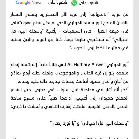
تابعونا على
تابعونا على
من غرابة "الامبريالية" إلى غربة الآن الاضطرارية يمضي المسار
بالفنان المبدع انور سعيد الحوثري الذي لم يكن يعلم وهو يتغنى
في ميعة الصبا - في السبعينات - بأغنية "ياشعلة البين قل
احتيالي" أنه سيكتوي بنارها يوماً، كما هو اليوم، والبين يضنيه
في مغتربه الاضطراري "الكويت".
أنور الحوثري AL Huthary Anwer ليس فناناً عادياً. إنه شعلة إبداع
متعدد، يتوازن فيه الذاتي والموضوعي، ولعله لذلك أبدع نماذج
من أغانٍ وألحان مميزة أضافت بصمات جديدة دالة عليه وحده.
أذكر أنه أشار في مداخلة قبل سنوات في ذكرى رحيل الشاعر
المعلم حميدان إلى أغنيتين أداهما صبياً، على مسرح ساحة
الحصن بالديس الشرقية، فلفتت إشارته انتباهي وأنعشت ذاكرتي:
"ياشعلة البين قل احتيالي" و "يا ثورة ردفان"