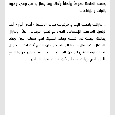
بصمته الخاصة نصوصاً وألحاناً وأداءً، وما ينماز به من وعي وخبرة
بالتراث والإيقاعات.
... مازالت بندقية الإبداع مرفوعة بيدك الرفيعة - أخي أنور - أنت
الرقيق المرهف الإحساس الذي لم يُخلق للرصاص أصلاً، ومازال
إبداعك يبحث عن شعلة وفاء، تنسيك لفح شعلة البين وقلة
الاحتيال، كما قال سيدنا المعلم حميدان، الذي أنت امتداد جميل
له ولصنوه الفني الملحن المبدع سالم سعيد جبران، فهما النبع
الأول الذي نهلت منه، ثم كان لنبعك مجراه الخاص.