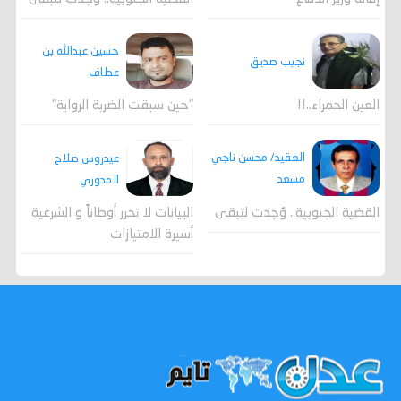
حسين عبدالله بن
نجيب صديق
عطاف
العين الحمراء..!!
"حين سبقت الضربة الرواية"
العقيد/ محسن ناجي
عيدروس صلاح
مسعد
المدوري
القضية الجنوبية.. وُجدت لتبقى
البيانات لا تحرر أوطاناً و الشرعية
أسيرة الامتيازات