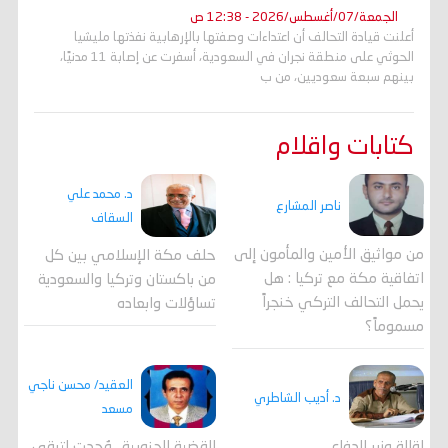
الجمعة/07/أغسطس/2026 - 12:38 ص
أعلنت قيادة التحالف أن اعتداءات وصفتها بالإرهابية نفذتها مليشيا
الحوثي على منطقة نجران في السعودية، أسفرت عن إصابة 11 مدنيًا،
بينهم سبعة سعوديين، من ب
كتابات واقلام
د. محمد علي
ناصر المشارع
السقاف
من مواثيق الأمين والمأمون إلى
حلف مكة الإسلامي بين كل
اتفاقية مكة مع تركيا : هل
من باكستان وتركيا والسعودية
يحمل التحالف التركي خنجراً
تساؤلات وابعاده
مسموماً؟
العقيد/ محسن ناجي
د. أديب الشاطري
مسعد
القضية الجنوبية.. وُجدت لتبقى
إقالة وزير الدفاع