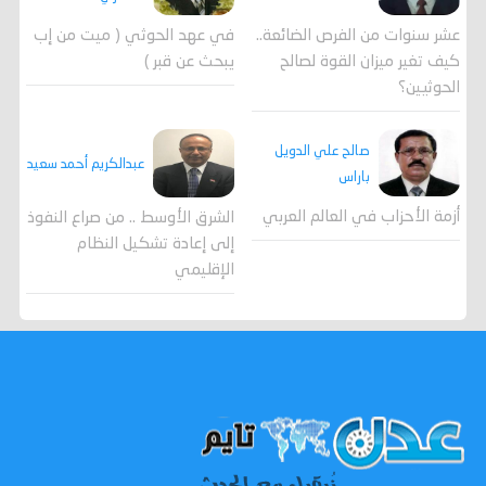
عشر سنوات من الفرص الضائعة..
في عهد الحوثي ( ميت من إب
كيف تغير ميزان القوة لصالح
يبحث عن قبر )
الحوثيين؟
صالح علي الدويل
عبدالكريم أحمد سعيد
باراس
أزمة الأحزاب في العالم العربي
الشرق الأوسط .. من صراع النفوذ
إلى إعادة تشكيل النظام
الإقليمي