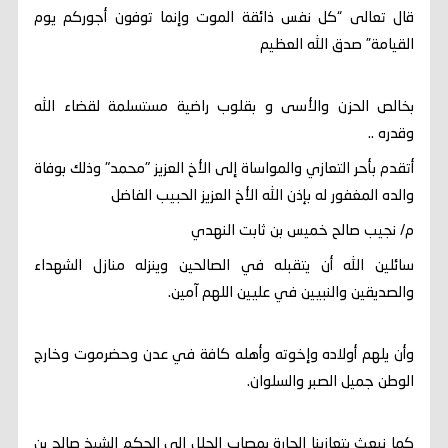
قال تعالى “كل نفس ذائقة الموت وإنما توفون أجوركم يوم
القيامة” صدق الله العظيم
بخالص الحزن والأسى و بقلوب راضية مستسلمة لقضاء الله
وقدره ..
أتقدم بأحر التعازي والمواساة إلى الأخ العزيز "محمد" وذلك بوفاة
والده المغفور له بإذن الله الأخ العزيز الحبيب الفاضل
م/ نجيب صالح خميس بن ثابت النهدي
سائلين الله أن يتقبله في الصالحين وينزله منازل الشهداء
والصديقين والنبيين في عليين اللهم آمين.
وأن يلهم أولاده وإخوته وأهله كافة في عدن وحضرموت وخارج
الوطن جميل الصبر والسلوان.
كما نبعث بتعازينا الحارة بمصاب الجلل إلى الحكم الشيخ صالح بن