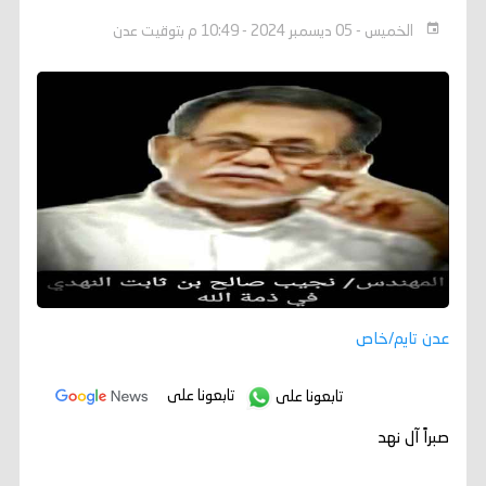
الخميس - 05 ديسمبر 2024 - 10:49 م بتوقيت عدن
عدن تايم/خاص
تابعونا على
تابعونا على
صبراً آل نهد