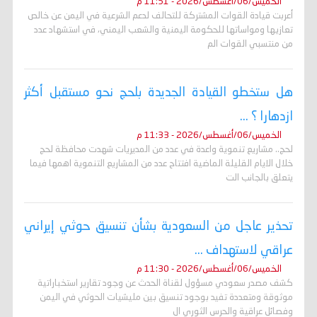
الخميس/06/أغسطس/2026 - 11:51 م
أعربت قيادة القوات المشتركة للتحالف لدعم الشرعية في اليمن عن خالص
تعازيها ومواساتها للحكومة اليمنية والشعب اليمني، في استشهاد عدد
من منتسبي القوات الم
هل ستخطو القيادة الجديدة بلحج نحو مستقبل أكثر
ازدهارا ؟ ...
الخميس/06/أغسطس/2026 - 11:33 م
لحج.. مشاريع تنموية واعدة في عدد من المديريات شهدت محافظة لحج
خلال الايام القليلة الماضية افتتاح عدد من المشاريع التنموية اهمها فيما
يتعلق بالجانب الت
تحذير عاجل من السعودية بشأن تنسيق حوثي إيراني
عراقي لاستهداف ...
الخميس/06/أغسطس/2026 - 11:30 م
كشف مصدر سعودي مسؤول لقناة الحدث عن وجود تقارير استخباراتية
موثوقة ومتعددة تفيد بوجود تنسيق بين مليشيات الحوثي في اليمن
وفصائل عراقية والحرس الثوري ال