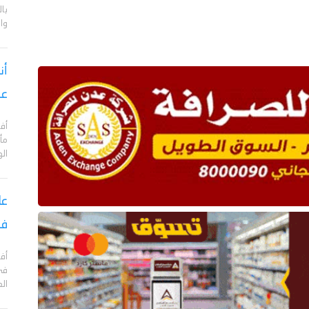
با
وا
أن
عق
أف
مأ
ال
في
في
ال