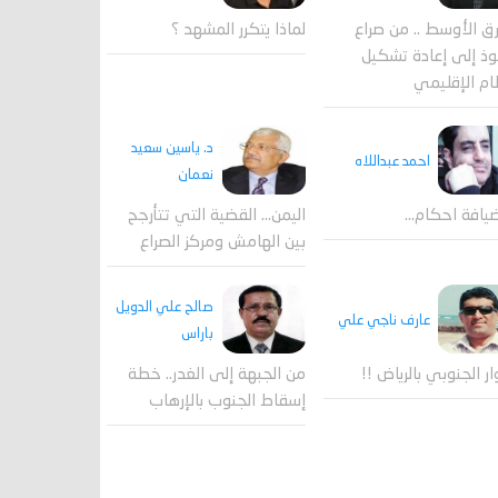
لماذا يتكرر المشهد ؟
ق الأوسط .. من صراع
وذ إلى إعادة تشكيل
ام الإقليمي
د. ياسين سعيد
احمد عبداللاه
نعمان
يافة احكام…
اليمن… القضية التي تتأرجح
بين الهامش ومركز الصراع
صالح علي الدويل
عارف ناجي علي
باراس
ار الجنوبي بالرياض !!
من الجبهة إلى الغدر.. خطة
إسقاط الجنوب بالإرهاب