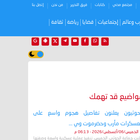
مجتمع مدني
كتابات
فريق التحرير
من نحن
إتصل بنا
ب وعالم
إجتماعيات
قضايا
رياضة
ثقافة
واضيع قد تهمك
حوثيون يعلنون تفاصيل هجوم واسع على
سكرات مأرب وحضرموت وي ...
الخميس/06/أغسطس/2026 - 06:13 م
لنت جماعة الحوثي، الخميس، تنفيذ عملية عسكرية واسعة وصفتها