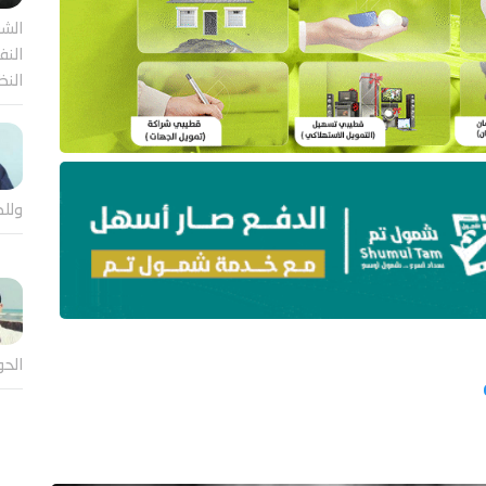
الشر
النف
النظ
وللض
الحو