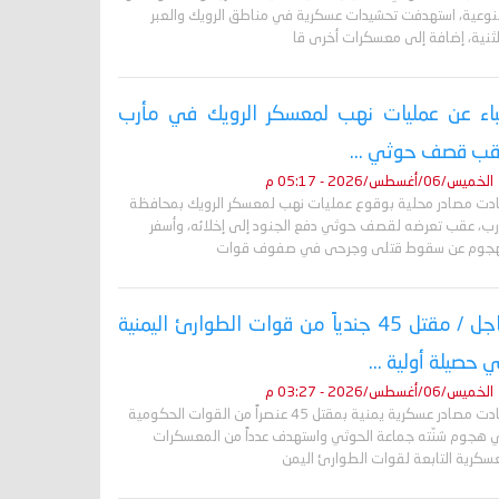
لنوعية، استهدفت تحشيدات عسكرية في مناطق الرويك والعبر
لثنية، إضافة إلى معسكرات أخرى قا
باء عن عمليات نهب لمعسكر الرويك في مأرب
ب قصف حوثي ...
الخميس/06/أغسطس/2026 - 05:17 م
ادت مصادر محلية بوقوع عمليات نهب لمعسكر الرويك بمحافظة
رب، عقب تعرضه لقصف حوثي دفع الجنود إلى إخلائه، وأسفر
هجوم عن سقوط قتلى وجرحى في صفوف قوات
عاجل / مقتل 45 جندياً من قوات الطوارئ اليمنية
 حصيلة أولية ...
الخميس/06/أغسطس/2026 - 03:27 م
أفادت مصادر عسكرية يمنية بمقتل 45 عنصراً من القوات الحكومية
 هجوم شنّته جماعة الحوثي واستهدف عدداً من المعسكرات
عسكرية التابعة لقوات الطوارئ اليمن