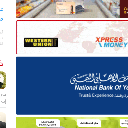
عا
مع
أف
الت
كت
في 
إب ي