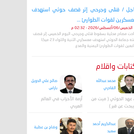
جل / قتلى وجرحى إثر قصف حوثي استهدف
سكرين لقوات الطوارئ ...
الخميس/06/أغسطس/2026 - 02:32 م
ادت مصادر محلية بسقوط قتلى وجرحى، اليوم الخميس، إثر قصف
شنته جماعة الحوثي استهدف معسكري الثنية واللواء 23 ميكا
ابعين لقوات الطوارئ اليمنية والمدع
ابات واقلام
محمد عبدالله
صالح علي الدويل
القادري
باراس
عهد الحوثي ( ميت من
أزمة الأحزاب في العالم
بحث عن قبر )
العربي
عبدالكريم أحمد
وضاح بن عطية
سعيد