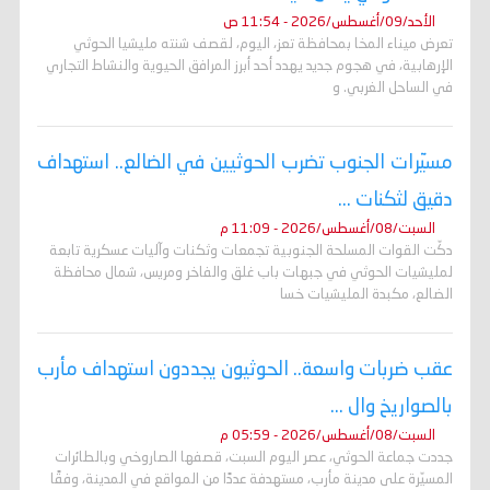
الأحد/09/أغسطس/2026 - 11:54 ص
تعرض ميناء المخا بمحافظة تعز، اليوم، لقصف شنته مليشيا الحوثي
الإرهابية، في هجوم جديد يهدد أحد أبرز المرافق الحيوية والنشاط التجاري
في الساحل الغربي. و
مسيّرات الجنوب تضرب الحوثيين في الضالع.. استهداف
دقيق لثكنات ...
السبت/08/أغسطس/2026 - 11:09 م
دكّت القوات المسلحة الجنوبية تجمعات وثكنات وآليات عسكرية تابعة
لمليشيات الحوثي في جبهات باب غلق والفاخر ومريس، شمال محافظة
الضالع، مكبدة المليشيات خسا
عقب ضربات واسعة.. الحوثيون يجددون استهداف مأرب
بالصواريخ وال ...
السبت/08/أغسطس/2026 - 05:59 م
جددت جماعة الحوثي، عصر اليوم السبت، قصفها الصاروخي وبالطائرات
المسيّرة على مدينة مأرب، مستهدفة عددًا من المواقع في المدينة، وفقًا