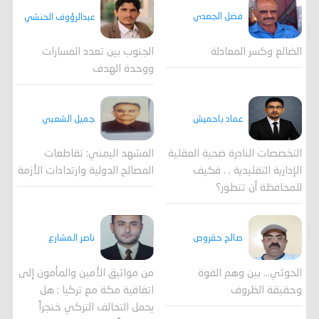
فضل الجعدي
عبدالرؤوف الحنشي
الضالع وكسر المعادلة
الجنوب بين تعدد المسارات
ووحدة الهدف
جميل الشعبي
عماد باحميش
المشهد اليمني: تقاطعات
التخصصات النادرة ضحية العقلية
المصالح الدولية وارتدادات الأزمة
الإدارية التقليدية . . فكيف
للمحافظة أن تتطور؟
صالح حقروص
ناصر المشارع
الحوثي... بين وهم القوة
من مواثيق الأمين والمأمون إلى
وحقيقة الظروف
اتفاقية مكة مع تركيا : هل
يحمل التحالف التركي خنجراً