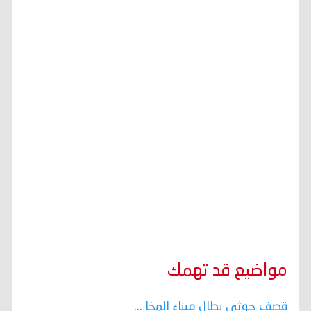
مواضيع قد تهمك
قصف حوثي يطال ميناء المخا ...