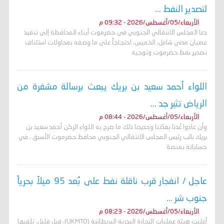
لتصدير النفط ...
الأربعاء/05/أغسطس/2026 - 09:32 م
دعا المجلس الانتقالي الجنوبي في حضرموت أبناء المحافظة إلى تنفيذ
عصيان مدني شامل، الخميس، احتجاجاً على ما وصفه بمحاولات استئناف
تصدير نفط حضرموت وتوجيه
اللواء أحمد سعيد بن بريك يبعث برسالة مشفرة من
الرياض تثير جد ...
الأربعاء/05/أغسطس/2026 - 08:44 م
وأن عادوا عُدنا بعدّتنا وحديدنا ذلك ما صرح به اللواء الركن أحمد سعيد بن
بريك نائب رئيس المجلس الانتقالي الجنوبي محافظ حضرموت الأسبق ، في
حساباته بمنصة
عاجل / انفجار قرب ناقلة نفط على بُعد 95 ميلاً بحرياً
جنوب شر ...
الأربعاء/05/أغسطس/2026 - 08:23 م
أعلنت هيئة عمليات التجارة البحرية البريطانية (UKMTO)، قبل قليل، تلقيها