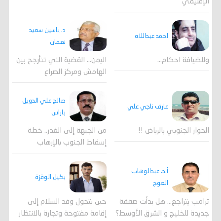
الإقليمي
د. ياسين سعيد
احمد عبداللاه
نعمان
وللضيافة احكام…
اليمن… القضية التي تتأرجح بين
الهامش ومركز الصراع
صالح علي الدويل
عارف ناجي علي
باراس
الحوار الجنوبي بالرياض !!
من الجبهة إلى الغدر.. خطة
إسقاط الجنوب بالإرهاب
أ.د. عبدالوهاب
بكيل الوقزة
العوج
ترامب يتراجع... هل بدأت صفقة
حين يتحول وفد السلام إلى
جديدة للخليج و الشرق الأوسط؟
إقامة مفتوحة وتجارة بالانتظار