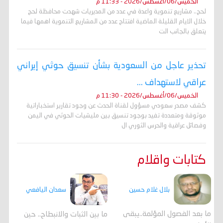
الخميس/06/أغسطس/2026 - 11:33 م
لحج.. مشاريع تنموية واعدة في عدد من المديريات شهدت محافظة لحج
خلال الايام القليلة الماضية افتتاح عدد من المشاريع التنموية اهمها فيما
يتعلق بالجانب الت
تحذير عاجل من السعودية بشأن تنسيق حوثي إيراني
عراقي لاستهداف ...
الخميس/06/أغسطس/2026 - 11:30 م
كشف مصدر سعودي مسؤول لقناة الحدث عن وجود تقارير استخباراتية
موثوقة ومتعددة تفيد بوجود تنسيق بين مليشيات الحوثي في اليمن
وفصائل عراقية والحرس الثوري ال
كتابات واقلام
بلال غلام حسين
سعدان اليافعي
ما بعد الفصول المؤلمة..يبقى
ما بين الثبات والانبطاح.. حين