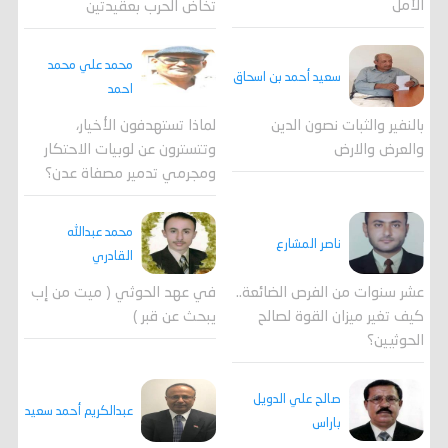
الأمل
تخاض الحرب بعقيدتين
محمد علي محمد
سعيد أحمد بن اسحاق
احمد
لماذا تستهدفون الأخيار،
بالنفير والثبات نصون الدين
وتتسترون عن لوبيات الاحتكار
والعرض والارض
ومجرمي تدمير مصفاة عدن؟
محمد عبدالله
ناصر المشارع
القادري
عشر سنوات من الفرص الضائعة..
في عهد الحوثي ( ميت من إب
كيف تغير ميزان القوة لصالح
يبحث عن قبر )
الحوثيين؟
صالح علي الدويل
عبدالكريم أحمد سعيد
باراس