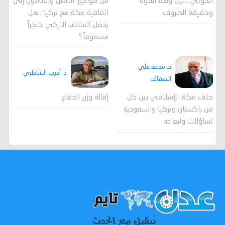
الحوثي... بين وهم القوة
من مواثيق الأمين والمأمون إلى
وحقيقة الظروف
اتفاقية مكة مع تركيا : هل
يحمل التحالف التركي خنجراً
مسموماً؟
د. محمد علي
د. أديب الشاطري
السقاف
حلف مكة الإسلامي بين كل
إقالة وزير الدفاع
من باكستان وتركيا والسعودية
تساؤلات وابعاده