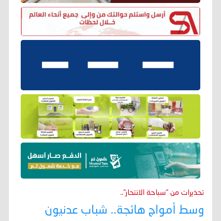
تحذيرات من "سباحة الانتحار"..
وسط أمواج هائجة.. شباب عدنيون