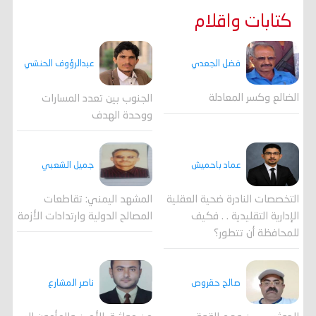
كتابات واقلام
فضل الجعدي
عبدالرؤوف الحنشي
الضالع وكسر المعادلة
الجنوب بين تعدد المسارات
ووحدة الهدف
جميل الشعبي
عماد باحميش
المشهد اليمني: تقاطعات
التخصصات النادرة ضحية العقلية
المصالح الدولية وارتدادات الأزمة
الإدارية التقليدية . . فكيف
للمحافظة أن تتطور؟
صالح حقروص
ناصر المشارع