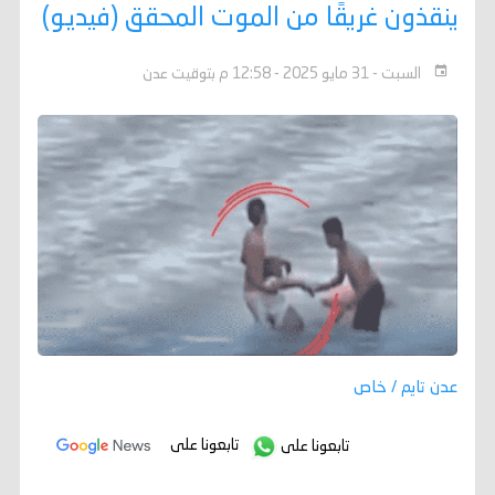
ينقذون غريقًا من الموت المحقق (فيديو)
السبت - 31 مايو 2025 - 12:58 م بتوقيت عدن
عدن تايم / خاص
تابعونا على
تابعونا على