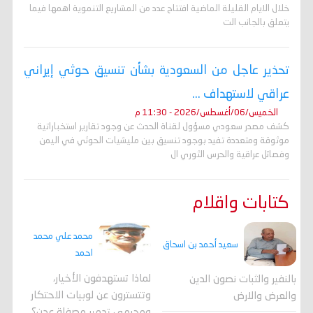
خلال الايام القليلة الماضية افتتاح عدد من المشاريع التنموية اهمها فيما
يتعلق بالجانب الت
تحذير عاجل من السعودية بشأن تنسيق حوثي إيراني
عراقي لاستهداف ...
الخميس/06/أغسطس/2026 - 11:30 م
كشف مصدر سعودي مسؤول لقناة الحدث عن وجود تقارير استخباراتية
موثوقة ومتعددة تفيد بوجود تنسيق بين مليشيات الحوثي في اليمن
وفصائل عراقية والحرس الثوري ال
كتابات واقلام
محمد علي محمد
سعيد أحمد بن اسحاق
احمد
لماذا تستهدفون الأخيار،
بالنفير والثبات نصون الدين
وتتسترون عن لوبيات الاحتكار
والعرض والارض
ومجرمي تدمير مصفاة عدن؟