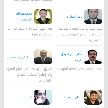
محمد عبدالله
ناصر المشارع
القادري
عشر سنوات من الفرص الضائعة..
في عهد الحوثي ( ميت من إب
كيف تغير ميزان القوة لصالح
يبحث عن قبر )
الحوثيين؟
صالح علي الدويل
عبدالكريم أحمد سعيد
باراس
أزمة الأحزاب في العالم العربي
الشرق الأوسط .. من صراع النفوذ
إلى إعادة تشكيل النظام
الإقليمي
احمد عبداللاه
وضاح بن عطية