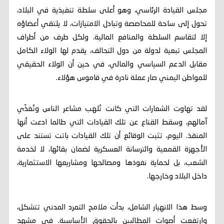
مجلس القيادة الرئاسي، وهو أعلى سلطة تنفيذية في البلاد،
تحول إلى ساحة للمحاصصة وتبادل الامتيازات، لا يلتقي أعضاؤه
إلا لتقاسم السلطة والمنافع المالية. ولكل طرف من أطراف
المجلس تبعية لدولة من دول التحالف، يقدم لها الولاء الكامل
مقابل الدعم السياسي والمالي، في حين أن الولاء الحقيقي
للمواطن اليمني صار عملة نادرة في قاموس هؤلاء.
لقد تهاوت الشعارات التي كانت تُلهب مشاعر الناس وتُغذّي
آمالهم، وسقط القناع عن تلك القيادات التي طالما ادعت أنها
المنقذ. اليوم، تثبت الوقائع أن تلك القيادات باتت تستند على
الأجهزة القمعية والترسانة العسكرية لضمان بقائها، لا لخدمة
الشعب، بل لحماية نفوذها ومصالحها ومشاريعها الاستثمارية،
داخل البلاد وخارجها.
وسط هذا الانهيار الشامل، بدأت ملامح التمرد المدني تتشكل،
وارتفعت أصوات المطالبين بالحقوق الأساسية. في مشهد