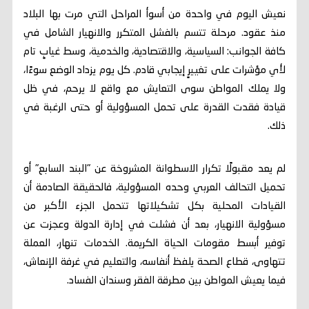
نعيش اليوم في واحدة من أسوأ المراحل التي مرت بها البلاد
منذ عقود. مرحلة تتسم بالفشل المتكرر والانهيار الشامل في
كافة الجوانب: السياسية، والاقتصادية، والخدمية، وسط غيابٍ تام
لأي مؤشرات على تغييرٍ إيجابي قادم. كل يوم يزداد الوضع سوءًا،
ولا يملك المواطن سوى التعايش مع واقع لا يرحم، في ظل
قيادة فقدت القدرة على تحمل المسؤولية أو حتى الرغبة في
ذلك.
لم يعد مقبولًا تكرار الاسطوانة المشروخة عن "البند السابع" أو
تحميل التحالف العربي وحده المسؤولية، فالحقيقة الصادمة أن
القيادات المحلية بكل تشكيلاتها تتحمل الجزء الأكبر من
مسؤولية الانهيار، بعد أن فشلت في إدارة الدولة وعجزت عن
توفير أبسط مقومات الحياة الكريمة. الخدمات تنهار، العملة
تتهاوى، قطاع الصحة يلفظ أنفاسه، والتعليم في غرفة الإنعاش،
فيما يعيش المواطن بين مطرقة الفقر وسندان الفساد.