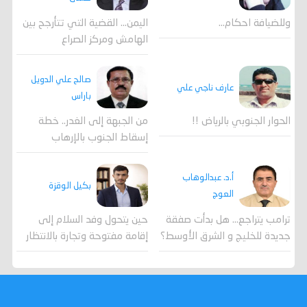
وللضيافة احكام…
اليمن… القضية التي تتأرجح بين
الهامش ومركز الصراع
صالح علي الدويل
عارف ناجي علي
باراس
الحوار الجنوبي بالرياض !!
من الجبهة إلى الغدر.. خطة
إسقاط الجنوب بالإرهاب
أ.د. عبدالوهاب
بكيل الوقزة
العوج
ترامب يتراجع... هل بدأت صفقة
حين يتحول وفد السلام إلى
جديدة للخليج و الشرق الأوسط؟
إقامة مفتوحة وتجارة بالانتظار