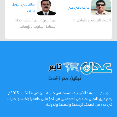
صالح علي الدويل
عارف ناجي علي
باراس
الحوار الجنوبي بالرياض !!
من الجبهة إلى الغدر.. خطة
إسقاط الجنوب بالإرهاب
عدن تايم - صحيفة الكترونية تأسست في مدينة عدن في 14 أكتوبر 2015م ،
يضم فريق التحرير نخبة من الصحفيين من المؤهلين جامعيا واكتسبوا خبرات
في عدد من الصحف الرسمية والاهلية والدولية.