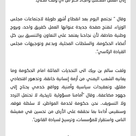
إلى العمل المخلص والجاد أكثر من أي وقت مضى.
وقال " نجتمع اليوم بعد انقطاع أشهر طويلة لاجتماعات مجلس
الوزراء، لنفتح صفحة جديدة عنوانها العمل كفريق واحد، وبروح
وطنية صادقة، لأن نجاحنا يعتمد على التعاون والتنسيق بين كل
أعضاء الحكومة، والسلطات المحلية، وبدعم وتوجيهات مجلس
القيادة الرئاسي".
ولفت سالم بن بريك الى التحديات الماثلة امام الحكومة وما
يعانيه الشعب اليمني من أزمة إنسانية خانقة، وتدهور اقتصادي
مقلق، وتعقيدات سياسية وأمنية، وواقع خدمي يحتاج إلى
جهود مضاعفة.. وقال "أمامنا مسؤولية تاريخية، لا تحتمل التردد
ولا التسويف.. نحن حكومة لخدمة المواطن، لا سلطة فوقه،
وسنقيس أداءنا بما نحققه على الأرض من تحسين في معيشة
الناس، واستقرار للمؤسسات، وترسيخ لسيادة القانون".