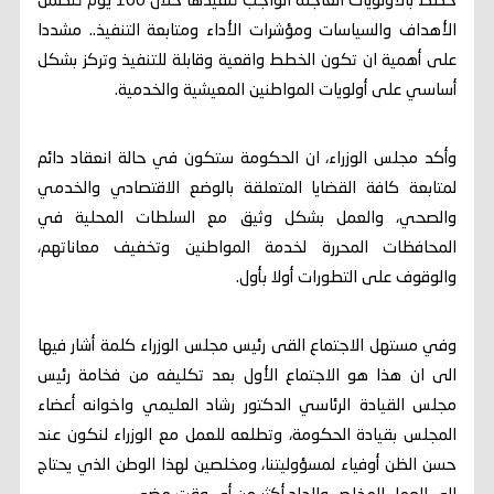
خطط بالأولويات العاجلة الواجب تنفيذها خلال 100 يوم تتضمن
الأهداف والسياسات ومؤشرات الأداء ومتابعة التنفيذ.. مشددا
على أهمية ان تكون الخطط واقعية وقابلة للتنفيذ وتركز بشكل
أساسي على أولويات المواطنين المعيشية والخدمية.
وأكد مجلس الوزراء، ان الحكومة ستكون في حالة انعقاد دائم
لمتابعة كافة القضايا المتعلقة بالوضع الاقتصادي والخدمي
والصحي، والعمل بشكل وثيق مع السلطات المحلية في
المحافظات المحررة لخدمة المواطنين وتخفيف معاناتهم،
والوقوف على التطورات أولا بأول.
وفي مستهل الاجتماع القى رئيس مجلس الوزراء كلمة أشار فيها
الى ان هذا هو الاجتماع الأول بعد تكليفه من فخامة رئيس
مجلس القيادة الرئاسي الدكتور رشاد العليمي واخوانه أعضاء
المجلس بقيادة الحكومة، وتطلعه للعمل مع الوزراء لنكون عند
حسن الظن أوفياء لمسؤوليتنا، ومخلصين لهذا الوطن الذي يحتاج