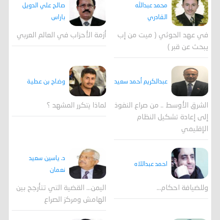
محمد عبدالله
صالح علي الدويل
القادري
باراس
في عهد الحوثي ( ميت من إب
أزمة الأحزاب في العالم العربي
يبحث عن قبر )
وضاح بن عطية
عبدالكريم أحمد سعيد
لماذا يتكرر المشهد ؟
الشرق الأوسط .. من صراع النفوذ
إلى إعادة تشكيل النظام
الإقليمي
د. ياسين سعيد
احمد عبداللاه
نعمان
وللضيافة احكام…
اليمن… القضية التي تتأرجح بين
الهامش ومركز الصراع