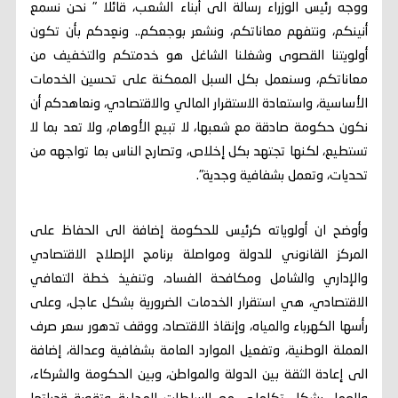
ووجه رئيس الوزراء رسالة الى أبناء الشعب، قائلا " نحن نسمع
أنينكم، ونتفهم معاناتكم، ونشعر بوجعكم.. ونعِدكم بأن تكون
أولويتنا القصوى وشغلنا الشاغل هو خدمتكم والتخفيف من
معاناتكم، وسنعمل بكل السبل الممكنة على تحسين الخدمات
الأساسية، واستعادة الاستقرار المالي والاقتصادي، ونعاهدكم أن
نكون حكومة صادقة مع شعبها، لا تبيع الأوهام، ولا تعد بما لا
تستطيع، لكنها تجتهد بكل إخلاص، وتصارح الناس بما تواجهه من
تحديات، وتعمل بشفافية وجدية".
وأوضح ان أولوياته كرئيس للحكومة إضافة الى الحفاظ على
المركز القانوني للدولة ومواصلة برنامج الإصلاح الاقتصادي
والإداري والشامل ومكافحة الفساد، وتنفيذ خطة التعافي
الاقتصادي، هي استقرار الخدمات الضرورية بشكل عاجل، وعلى
رأسها الكهرباء والمياه، وإنقاذ الاقتصاد، ووقف تدهور سعر صرف
العملة الوطنية، وتفعيل الموارد العامة بشفافية وعدالة، إضافة
الى إعادة الثقة بين الدولة والمواطن، وبين الحكومة والشركاء،