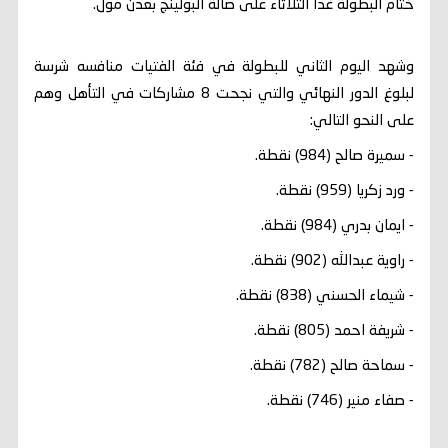
ختام البطولة غدا الثلاثاء على صالة البولينج بعدن مول.
وشهد اليوم الثاني للبطولة في فئة الفتيات منافسه شرسة
لبلوغ الدور النهائي والتي نجحت 8 مشاركات في التأهل وهم
على النحو التالي:
- سميرة صالح (984) نقطة.
- ورد زكريا (959) نقطة.
- ايمان بدري (984) نقطة.
- راوية عبدالله (902) نقطة.
- شيماء الحسني (838) نقطة.
- شريفة احمد (805) نقطة.
- سماحة صالح (782) نقطة.
- صفاء منير (746) نقطة.