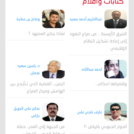
كتابات واقلام
وضاح بن عطية
عبدالكريم أحمد سعيد
لماذا يتكرر المشهد ؟
الشرق الأوسط .. من صراع النفوذ
إلى إعادة تشكيل النظام
الإقليمي
د. ياسين سعيد
احمد عبداللاه
نعمان
وللضيافة احكام…
اليمن… القضية التي تتأرجح بين
الهامش ومركز الصراع
صالح علي الدويل
عارف ناجي علي
باراس
الحوار الجنوبي بالرياض !!
من الجبهة إلى الغدر.. خطة