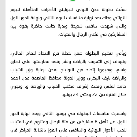
سمّت بطولة عدن الاولى للبولينج الأطراف المتأهلة لليوم
النهائي وذلك بعد نهاية منافسات اليوم الثاني ونهاية الدور الاول
والتي شهدت تنافس شديدة وندية كانت حاضرة بقوة بين
المشاركين في فئتي الرجال والفتيات.
ويأتي تنظيم البطولة ضمن خطة فرع الاتحاد للعام الحالي،
وتهدف إلى التعريف بالرياضة ونشر رقعة ممارستها على نطاق
واسع، ويقيمها إتحاد فرع البولينج بعدن برعاية وزير الشباب
والرياضة نايف البكري ووزير الدولة محافظ العاصمة عدن احمد
حامد لملس وتحت إشراف مكتب الشباب والرياضة و، وتجري
خلال الفترة بين 22 وحتى 24 يونيو.
واسفرت منافسات البطولة في يومها الثاني وبعد نهاية الدور
الاول، عن تأهل 8 مشاركين من فئة الرجال ومثلهم في الفتيات
للعب الأدوار النهائية والتنافس على الفوز بالثلاثة المراكز في