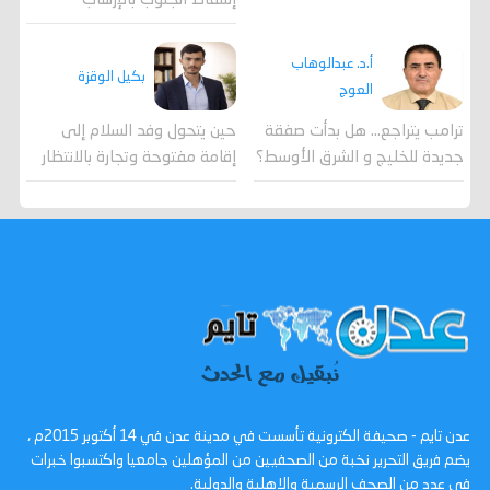
إسقاط الجنوب بالإرهاب
أ.د. عبدالوهاب
بكيل الوقزة
العوج
ترامب يتراجع... هل بدأت صفقة
حين يتحول وفد السلام إلى
جديدة للخليج و الشرق الأوسط؟
إقامة مفتوحة وتجارة بالانتظار
عدن تايم - صحيفة الكترونية تأسست في مدينة عدن في 14 أكتوبر 2015م ،
يضم فريق التحرير نخبة من الصحفيين من المؤهلين جامعيا واكتسبوا خبرات
في عدد من الصحف الرسمية والاهلية والدولية.