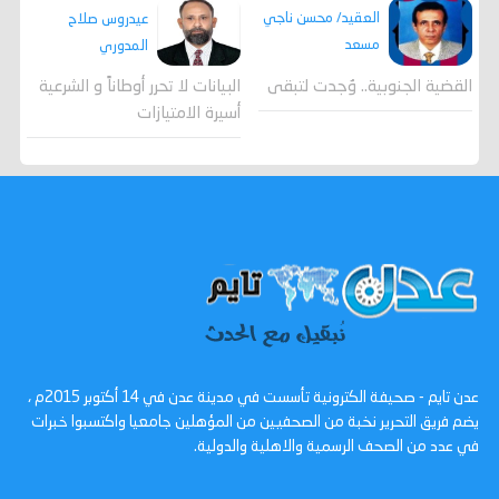
العقيد/ محسن ناجي
عيدروس صلاح
مسعد
المدوري
القضية الجنوبية.. وُجدت لتبقى
البيانات لا تحرر أوطاناً و الشرعية
أسيرة الامتيازات
عدن تايم - صحيفة الكترونية تأسست في مدينة عدن في 14 أكتوبر 2015م ،
يضم فريق التحرير نخبة من الصحفيين من المؤهلين جامعيا واكتسبوا خبرات
في عدد من الصحف الرسمية والاهلية والدولية.