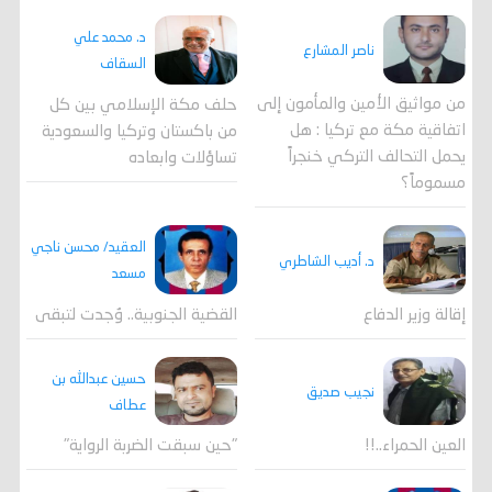
د. محمد علي
ناصر المشارع
السقاف
من مواثيق الأمين والمأمون إلى
حلف مكة الإسلامي بين كل
اتفاقية مكة مع تركيا : هل
من باكستان وتركيا والسعودية
يحمل التحالف التركي خنجراً
تساؤلات وابعاده
مسموماً؟
العقيد/ محسن ناجي
د. أديب الشاطري
مسعد
القضية الجنوبية.. وُجدت لتبقى
إقالة وزير الدفاع
حسين عبدالله بن
نجيب صديق
عطاف
العين الحمراء..!!
"حين سبقت الضربة الرواية"