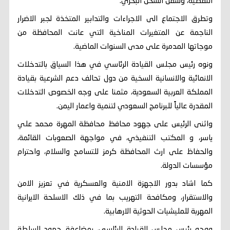
النفطية، وسفن الشحن البحري.
وتطرق الاجتماع الى الاجراءات والتدابير المتخذة لجبر الاضرار
الناجمة عن المتغيرات المناخية التي عانت المحافظة من
موجاتها المدمرة على مدى السنوات الماضية.
ونوه رئيس مجلس القيادة الرئاسي في هذا السياق بالتدخلات
الانمائية والانسانية السخية من دول تحالف دعم الشرعية بقيادة
المملكة العربية السعودية، مثمنا على وجه الخصوص التدخلات
المقدرة عالياً للبرنامج السعودي لتنمية واعمار اليمن.
واثنى الرئيس على جهود محافظ محافظة المهرة محمد علي
ياسر، و المكتب التنفيذي، في مواجهة الصعوبات القائمة،
والحفاظ على ارث المحافظة كرمز للتسامح والسلام، واحترام
مؤسسات الدولة.
كما اشاد بدور الاجهزة الامنية والعسكرية في تعزيز الامن
والاستقرار، ومكافحة التهريب بما في ذلك الاسلحة الايرانية
المهربة للمليشيات الحوثية الارهابية.
ووجه رئيس مجلس القيادة الرئاسي، بمضاعفة جهود السلطة