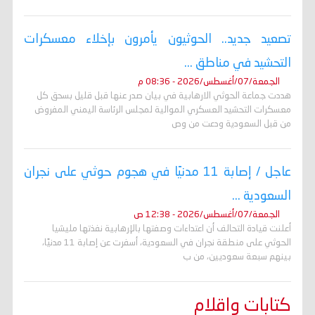
تصعيد جديد.. الحوثيون يأمرون بإخلاء معسكرات
التحشيد في مناطق ...
الجمعة/07/أغسطس/2026 - 08:36 م
هددت جماعة الحوثي الارهابية في بيان صدر عنها قبل قليل بسحق كل
معسكرات التحشيد العسكري الموالية لمجلس الرئاسة اليمني المفروض
من قبل السعودية ودعت من وص
عاجل / إصابة 11 مدنيًا في هجوم حوثي على نجران
السعودية ...
الجمعة/07/أغسطس/2026 - 12:38 ص
أعلنت قيادة التحالف أن اعتداءات وصفتها بالإرهابية نفذتها مليشيا
الحوثي على منطقة نجران في السعودية، أسفرت عن إصابة 11 مدنيًا،
بينهم سبعة سعوديين، من ب
كتابات واقلام