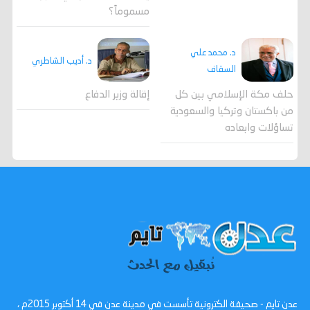
مسموماً؟
د. محمد علي
د. أديب الشاطري
السقاف
حلف مكة الإسلامي بين كل
إقالة وزير الدفاع
من باكستان وتركيا والسعودية
تساؤلات وابعاده
عدن تايم - صحيفة الكترونية تأسست في مدينة عدن في 14 أكتوبر 2015م ،