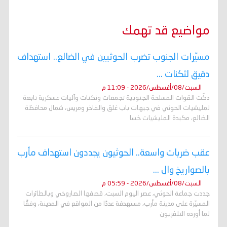
مواضيع قد تهمك
مسيّرات الجنوب تضرب الحوثيين في الضالع.. استهداف
دقيق لثكنات ...
السبت/08/أغسطس/2026 - 11:09 م
دكّت القوات المسلحة الجنوبية تجمعات وثكنات وآليات عسكرية تابعة
لمليشيات الحوثي في جبهات باب غلق والفاخر ومريس، شمال محافظة
الضالع، مكبدة المليشيات خسا
عقب ضربات واسعة.. الحوثيون يجددون استهداف مأرب
بالصواريخ وال ...
السبت/08/أغسطس/2026 - 05:59 م
جددت جماعة الحوثي، عصر اليوم السبت، قصفها الصاروخي وبالطائرات
المسيّرة على مدينة مأرب، مستهدفة عددًا من المواقع في المدينة، وفقًا
لما أورده التلفزيون