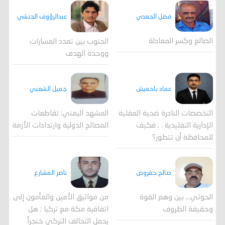
فضل الجعدي
عبدالرؤوف الحنشي
الضالع وكسر المعادلة
الجنوب بين تعدد المسارات
ووحدة الهدف
جميل الشعبي
عماد باحميش
المشهد اليمني: تقاطعات
التخصصات النادرة ضحية العقلية
المصالح الدولية وارتدادات الأزمة
الإدارية التقليدية . . فكيف
للمحافظة أن تتطور؟
صالح حقروص
ناصر المشارع
الحوثي... بين وهم القوة
من مواثيق الأمين والمأمون إلى
وحقيقة الظروف
اتفاقية مكة مع تركيا : هل
يحمل التحالف التركي خنجراً