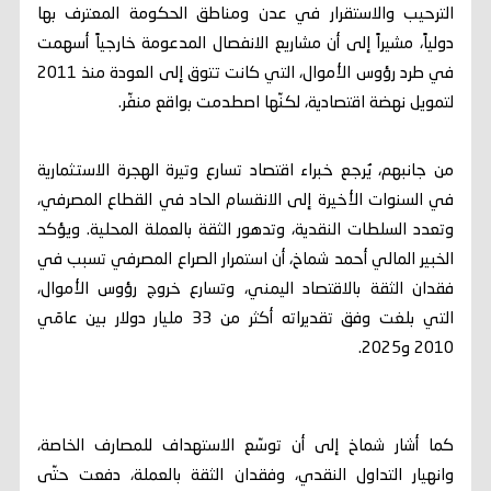
الترحيب والاستقرار في عدن ومناطق الحكومة المعترف بها
دولياً، مشيراً إلى أن مشاريع الانفصال المدعومة خارجياً أسهمت
في طرد رؤوس الأموال، التي كانت تتوق إلى العودة منذ 2011
لتمويل نهضة اقتصادية، لكنّها اصطدمت بواقع منفّر.
من جانبهم، يُرجع خبراء اقتصاد تسارع وتيرة الهجرة الاستثمارية
في السنوات الأخيرة إلى الانقسام الحاد في القطاع المصرفي،
وتعدد السلطات النقدية، وتدهور الثقة بالعملة المحلية. ويؤكد
الخبير المالي أحمد شماخ، أن استمرار الصراع المصرفي تسبب في
فقدان الثقة بالاقتصاد اليمني، وتسارع خروج رؤوس الأموال،
التي بلغت وفق تقديراته أكثر من 33 مليار دولار بين عامَي
2010 و2025.
كما أشار شماخ إلى أن توسّع الاستهداف للمصارف الخاصة،
وانهيار التداول النقدي، وفقدان الثقة بالعملة، دفعت حتّى