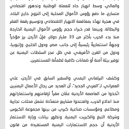
والمالي، وسط انهيار حاد للعملة الوطنية وتدهور اقتصادي
متسارع، ما دفع رؤوس الأموال المحلية إلى النزوح خارج البلاد،
في هجرة تهدّد بمفاقمة الانهيار الاقتصادي وتوسيع رقعة الفقر
والبطالة. وبينما قدر خبراء حجم رؤوس الأموال اليمنية الخارجة
منذ بدء الحرب بأكثر من 33 مليار دولار، فإنّ الأردن برز مؤخراً
وجهةً استثماريةً رئيسيةً إلى جانب مصر، ودول الخليج، وإثيوبيا،
ودول من القرن الأفريقي، في ظل عجز السلطات اليمنية عن
توفير بيئة آمنة أو ضمانات كافية لطمأنة المستثمرين.
وكشف البرلماني اليمني والسفير السابق في الأردن، علي
العمراني، لـ"العربي الجديد"، أن العديد من رجال الأعمال اليمنيين
اتّخذوا من العاصمة الأردنية عمّان مقراً لإقامتهم واستثماراتهم
منذ اندلاع الحرب، وافتتحوا مشاريع متعدّدة تشمل محلات تجارية
ومطاعم، ومؤسسات صناعية كبرى، من بينها مجموعة الكبوس
وشركة التبغ والكبريت اليمنية. وتظهر بيانات وزارة الاستثمار
الأردنية أن حجم الاستثمارات اليمنية المستفيدة من قانون