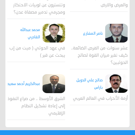
وتتسترون عن لوبيات الاحتكار
والعرض والارض
ومجرمي تدمير مصفاة عدن؟
محمد عبدالله
ناصر المشارع
القادري
عشر سنوات من الفرص الضائعة..
في عهد الحوثي ( ميت من إب
كيف تغير ميزان القوة لصالح
يبحث عن قبر )
الحوثيين؟
صالح علي الدويل
عبدالكريم أحمد سعيد
باراس
أزمة الأحزاب في العالم العربي
الشرق الأوسط .. من صراع النفوذ
إلى إعادة تشكيل النظام
الإقليمي