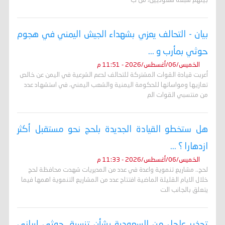
بينهم سبعة سعوديين، من ب
بيان - التحالف يعزي بشهداء الجيش اليمني في هجوم
حوثي بمأرب و ...
الخميس/06/أغسطس/2026 - 11:51 م
أعربت قيادة القوات المشتركة للتحالف لدعم الشرعية في اليمن عن خالص
تعازيها ومواساتها للحكومة اليمنية والشعب اليمني، في استشهاد عدد
من منتسبي القوات الم
هل ستخطو القيادة الجديدة بلحج نحو مستقبل أكثر
ازدهارا ؟ ...
الخميس/06/أغسطس/2026 - 11:33 م
لحج.. مشاريع تنموية واعدة في عدد من المديريات شهدت محافظة لحج
خلال الايام القليلة الماضية افتتاح عدد من المشاريع التنموية اهمها فيما
يتعلق بالجانب الت
تحذير عاجل من السعودية بشأن تنسيق حوثي إيراني