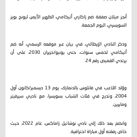
أنجز ميلان صفقة ضم زاكاري أتيكامي، الظهير الأيمن ليونج بويز
السويسري، اليوم الجمعة.
وذكر النادي الإيطالي، في بيان عبر موقعه الرسمي، أنه ضم
أتيكامي لخمس سنوات، حتى يونيو/حزيران 2030، على أن
يرتدي القميص رقم 24.
ووُلد اللاعب في فانلوس بالدنمارك، يوم 13 ديسمبر/كانون أول
2004، وتدرج في فئات الشباب بسويسرا، مع ناديي سيرفيتر
ومايرين.
وانضم بعد ذلك إلى نادي نوشاتيل زاماكس، عام 2022، حيث
خاض رفقته أول مباراة احترافية.