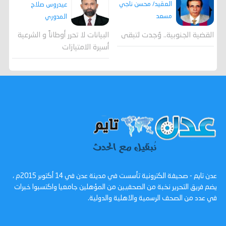
العقيد/ محسن ناجي
عيدروس صلاح
مسعد
المدوري
القضية الجنوبية.. وُجدت لتبقى
البيانات لا تحرر أوطاناً و الشرعية
أسيرة الامتيازات
عدن تايم - صحيفة الكترونية تأسست في مدينة عدن في 14 أكتوبر 2015م ،
يضم فريق التحرير نخبة من الصحفيين من المؤهلين جامعيا واكتسبوا خبرات
في عدد من الصحف الرسمية والاهلية والدولية.