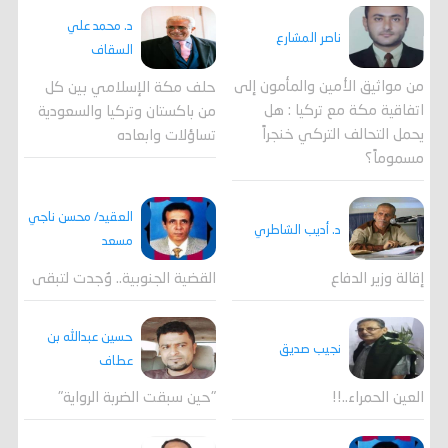
د. محمد علي
ناصر المشارع
السقاف
من مواثيق الأمين والمأمون إلى
حلف مكة الإسلامي بين كل
اتفاقية مكة مع تركيا : هل
من باكستان وتركيا والسعودية
يحمل التحالف التركي خنجراً
تساؤلات وابعاده
مسموماً؟
العقيد/ محسن ناجي
د. أديب الشاطري
مسعد
القضية الجنوبية.. وُجدت لتبقى
إقالة وزير الدفاع
حسين عبدالله بن
نجيب صديق
عطاف
العين الحمراء..!!
"حين سبقت الضربة الرواية"