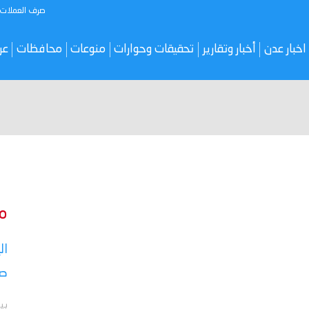
صرف العملات
اخبار عدن
أخبار وتقارير
تحقيقات وحوارات
منوعات
محافظات
عر
م
ال
صر
بي