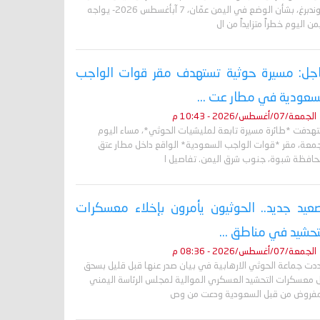
غروندبرغ، بشأن الوضع في اليمن عمّان، 7 آبأغسطس 2026- يواجه
من اليوم خطراً متزايداً من ال
جل: مسيرة حوثية تستهدف مقر قوات الواجب
سعودية في مطار عت ...
الجمعة/07/أغسطس/2026 - 10:43 م
تهدفت *طائرة مسيرة تابعة لمليشيات الحوثي*، مساء اليوم
جمعة، مقر *قوات الواجب السعودية* الواقع داخل مطار عتق
حافظة شبوة، جنوب شرق اليمن. تفاصيل ا
عيد جديد.. الحوثيون يأمرون بإخلاء معسكرات
تحشيد في مناطق ...
الجمعة/07/أغسطس/2026 - 08:36 م
دت جماعة الحوثي الارهابية في بيان صدر عنها قبل قليل بسحق
 معسكرات التحشيد العسكري الموالية لمجلس الرئاسة اليمني
مفروض من قبل السعودية ودعت من وص