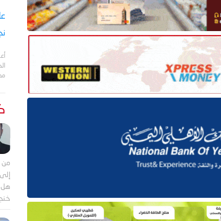
نج
أعل
مد
كت
من م
إلى 
هل ي
خنجر