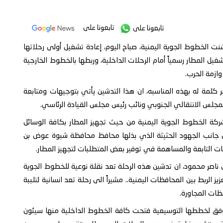
تابعونا على
تابعونا على
شنت الخطوط الجوية اليمنية، صباح اليوم، إعادة تشغيل أولى رحلاتها
غيل المطار رسمياً أمام الرحلات الداخلية، وربطها بالخطوط الخارجية
بر كلمة له بهذه المناسبه، ان هذا التدشين يأتي بتوجيهات ومتابعة
المجلس الانتقالي الجنوبي ونائب رئيس مجلس القيادة الرئاسي.
شركة الخطوط الجوية اليمنية من حيث تجهيز المطار بكافة الوسائل
ى جانب الجهود الحثيثة الذي بذلها محافظ محافظة شبوة عوض بن
سات التابعة والمساهمة في توفير بعض المتطلبات لتجهيز المطار.
ن ناصر محمود، ان تدشين هذه الرحلة تعد نقلة نوعية للخطوط الجوية
الربط بين المحافظات اليمنية.. مشيراً الى رحلة تعد انسانية لتلببة
ظات المجاورة.
 وفق لخططها التوسيعية فتحت كافة الخطوط الداخلية منها سيئون