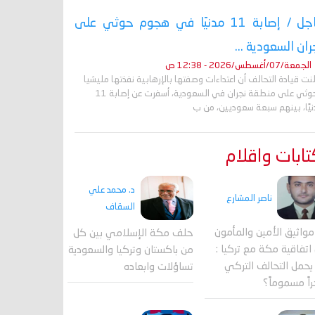
عاجل / إصابة 11 مدنيًا في هجوم حوثي على
ران السعودية ...
الجمعة/07/أغسطس/2026 - 12:38 ص
نت قيادة التحالف أن اعتداءات وصفتها بالإرهابية نفذتها مليشيا
الحوثي على منطقة نجران في السعودية، أسفرت عن إصابة 11
نيًا، بينهم سبعة سعوديين، من ب
ابات واقلام
د. محمد علي
ناصر المشارع
السقاف
واثيق الأمين والمأمون
حلف مكة الإسلامي بين كل
اتفاقية مكة مع تركيا :
من باكستان وتركيا والسعودية
حمل التحالف التركي
تساؤلات وابعاده
اً مسموماً؟