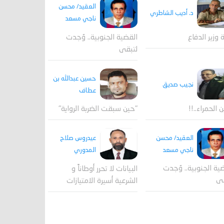
العقيد/ محسن
د. أديب الشاطري
ناجي مسعد
القضية الجنوبية.. وُجدت
ة وزير الدفاع
لتبقى
حسين عبدالله بن
نجيب صديق
عطاف
ن الحمراء..!!
"حين سبقت الضربة الرواية"
العقيد/ محسن
عيدروس صلاح
ناجي مسعد
المدوري
ية الجنوبية.. وُجدت
البيانات لا تحرر أوطاناً و
قى
الشرعية أسيرة الامتيازات