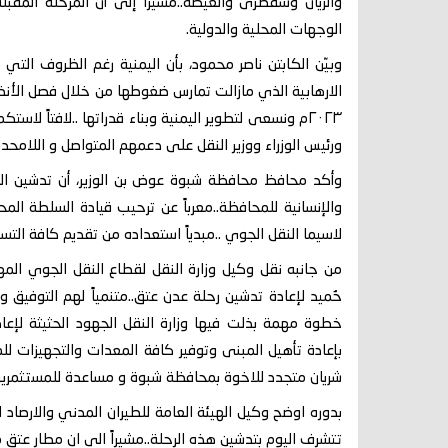
والريان وسقطرى والغيضة..مشيراً إلى أن المرحلة المق
الوجهات المحلية والدولية.
وبيّن الكابتن ناصر محمود، بأن اليمنية رغم الظروف الت
٢٠٢٣م ونسعى لتطوير اليمنية وبناء قدراتها ..لافتاً لاس
ورئيس الوزراء ووزير النقل على دعمهم المتواصل و اللامحدو
وأكد محافظ محافظة شبوة عوض بن الوزير، أن تدشين الرحلا
والإنسانية للمحافظة..معرباً عن ترحيب قيادة السلطة الم
لاسيما النقل الجوي ..مبدياً استعداده من تقديم كافة التس
من جانبه نقل وكيل وزارة النقل لقطاع النقل الجوي المه
حُميد لإعادة تدشين رحلة عدن عتق..متنمياً لهم التوفيق و
خطوة مهمة بذلت فيها وزارة النقل الجهود الحثيثة لإعاد
بإعادة تأهيل المبنى وتوفير كافة المعدات والتجهيزات للم
شريان متجدد للاخوة بمحافظة شبوة و مساعدة للمستثمرين
بدوره اوضح وكيل الهيئة العامة للطيران المدني والارصاد ا
تتشرف اليوم بتدشين هذه الرحلة..مشيراً الى ان مطار عتق 