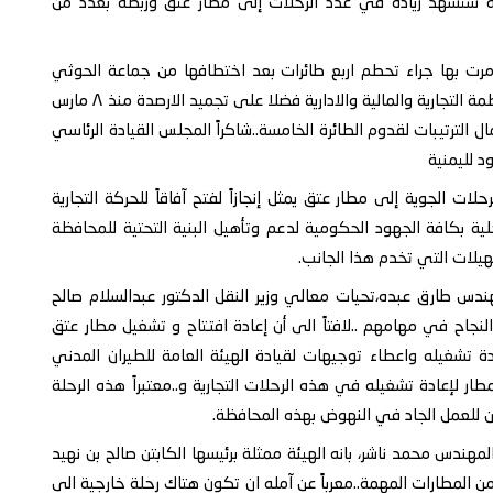
بلة ستشهد زيادة في عدد الرحلات إلى مطار عتق وربطه بعدد من
ي مرت بها جراء تحطم اربع طائرات بعد اختطافها من جماعة الحوثي
الارهابية الذي مازالت تمارس ضغوطها من خلال فصل الأنظمة التجارية والمالية والادارية فضلا على تجميد الارصدة منذ ٨ مارس
تكمال الترتيبات لقدوم الطائرة الخامسة..شاكراً المجلس القيادة الرئاسي
د لليمنية
ت الجوية إلى مطار عتق يمثل إنجازاً لفتح آفاقاً للحركة التجارية
حلية بكافة الجهود الحكومية لدعم وتأهيل البنية التحتية للمحافظة
هيلات التي تخدم هذا الجانب.
ندس طارق عبده،تحيات معالي وزير النقل الدكتور عبدالسلام صالح
النجاح في مهامهم ..لافتاً الى أن إعادة افتتاح و تشغيل مطار عتق
ة تشغيله واعطاء توجيهات لقيادة الهيئة العامة للطيران المدني
طار لإعادة تشغيله في هذه الرحلات التجارية و..معتبراً هذه الرحلة
 للعمل الجاد في النهوض بهذه المحافظة.
لمهندس محمد ناشر، بانه الهيئة ممثلة برئيسها الكابتن صالح بن نهيد
من المطارات المهمة..معرباً عن آمله ان تكون هتاك رحلة خارجية الى