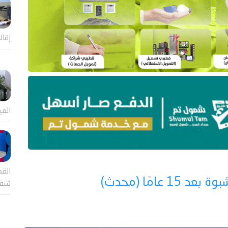
إقال
العي
القض
امًا (محدث)
لتب