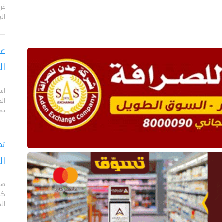
الي
عا
ال
اس
ال
بم
تص
ال
هد
كل
ال