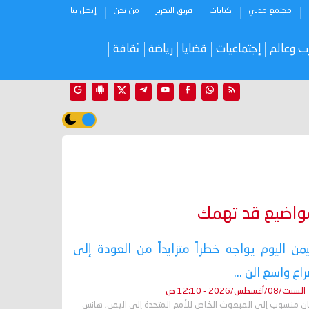
مجتمع مدني
كتابات
فريق التحرير
من نحن
إتصل بنا
ب وعالم
إجتماعيات
قضايا
رياضة
ثقافة
واضيع قد تهمك
يمن اليوم يواجه خطراً متزايداً من العودة إلى
اع واسع الن ...
السبت/08/أغسطس/2026 - 12:10 ص
ان منسوب إلى المبعوث الخاص للأمم المتحدة إلى اليمن، هانس