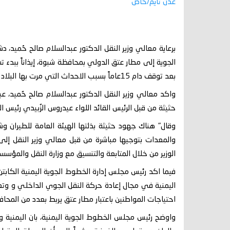
عدن تايم/خاص
برعاية معالي وزير النقل الدكتور عبدالسلام صالح حُميد، د
الجوية إلى مطار عتق الدولي بمحافظة شبوة، إيذاناً ببدء تش
بعد توقف دام 15عاماً بسبب الاحداث التي مرت بها البلاد وازمة الحرب.
واكد معالي وزير النقل الدكتور عبدالسلام صالح حُميد، ع
حثيثة من قبل الرئيس القائد اللواء عيدروس الزُبيدي رئيس 
وقال" هناك جهود حثيثة بذلتها الهيئة العامة للطيران و
والمعدات بتوجيها مباشرة من قبل معالي وزير النقل إل
الوزير من خلال المتابعة والتنسيق مع وزارة النقل والمؤس
فيما اكد رئيس مجلس إدارة الخطوط الجوية اليمنية الكابت
اليمنية في مجال إعادة حركة النقل الجوي الداخلي و وتعزيز 
احتياجات المواطنين باعتبار مطار عتق يربط بعدد من المحاف
واوضح رئيس مجلس الخطوط الجوية اليمنية، بان اليمنية