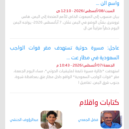
واسع الن ...
السبت/08/أغسطس/2026 - 12:10 ص
بيان منسوب إلى المبعوث الخاص للأمم المتحدة إلى اليمن، هانس
غروندبرغ، بشأن الوضع في اليمن عمّان، 7 آبأغسطس 2026- يواجه اليمن
اليوم خطراً متزايداً من ال
عاجل: مسيرة حوثية تستهدف مقر قوات الواجب
السعودية في مطار عت ...
الجمعة/07/أغسطس/2026 - 10:43 م
استهدفت *طائرة مسيرة تابعة لمليشيات الحوثي*، مساء اليوم الجمعة،
مقر *قوات الواجب السعودية* الواقع داخل مطار عتق بمحافظة شبوة،
جنوب شرق اليمن. تفاصيل ا
كتابات واقلام
فضل الجعدي
عبدالرؤوف الحنشي