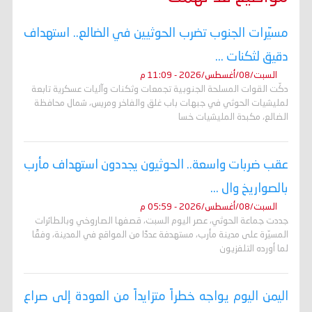
مسيّرات الجنوب تضرب الحوثيين في الضالع.. استهداف
دقيق لثكنات ...
السبت/08/أغسطس/2026 - 11:09 م
دكّت القوات المسلحة الجنوبية تجمعات وثكنات وآليات عسكرية تابعة
لمليشيات الحوثي في جبهات باب غلق والفاخر ومريس، شمال محافظة
الضالع، مكبدة المليشيات خسا
عقب ضربات واسعة.. الحوثيون يجددون استهداف مأرب
بالصواريخ وال ...
السبت/08/أغسطس/2026 - 05:59 م
جددت جماعة الحوثي، عصر اليوم السبت، قصفها الصاروخي وبالطائرات
المسيّرة على مدينة مأرب، مستهدفة عددًا من المواقع في المدينة، وفقًا
لما أورده التلفزيون
اليمن اليوم يواجه خطراً متزايداً من العودة إلى صراع