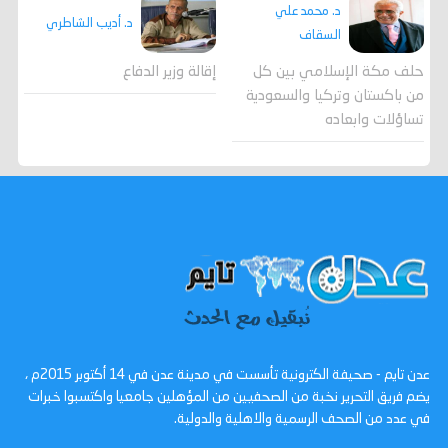
د. محمد علي
د. أديب الشاطري
السقاف
حلف مكة الإسلامي بين كل
إقالة وزير الدفاع
من باكستان وتركيا والسعودية
تساؤلات وابعاده
عدن تايم - صحيفة الكترونية تأسست في مدينة عدن في 14 أكتوبر 2015م ،
يضم فريق التحرير نخبة من الصحفيين من المؤهلين جامعيا واكتسبوا خبرات
في عدد من الصحف الرسمية والاهلية والدولية.