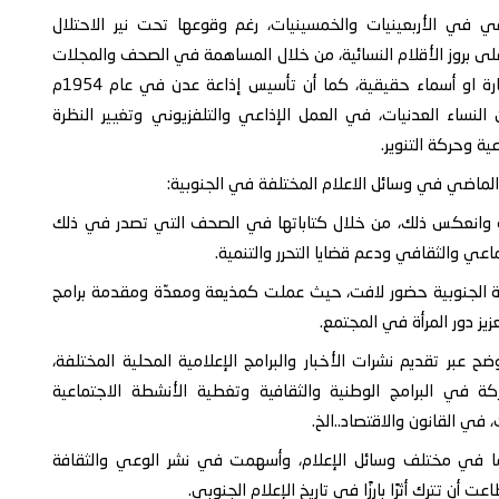
ي في الأربعينيات والخمسينيات، رغم وقوعها تحت نير الاحتلال
ى بروز الأقلام النسائية، من خلال المساهمة في الصحف والمجلات
الصادرة في ذلك الوقت، سواءً عبر الكتابة بأسماء مستعارة او أسماء حقيقية، كما أن تأسيس إذاعة عدن في عام 1954م
نخراط عدد من النساء العدنيات، في العمل الإذاعي والتلفزيوني وتغيير النظرة
ية وحركة التنوير.
ن الماضي في وسائل الاعلام المختلفة في الجنوبية:
اياه وانعكس ذلك، من خلال كتاباتها في الصحف التي تصدر في ذلك
اعي والثقافي ودعم قضايا التحرر والتنمية.
دن رسمياً في عام 1954م، كان للمرأة الجنوبية حضور لافت، حيث عملت كمذيعة ومعدّة ومقدمة برامج
ز دور المرأة في المجتمع.
ضح عبر تقديم نشرات الأخبار والبرامج الإعلامية المحلية المختلفة،
كة في البرامج الوطنية والثقافية وتغطية الأنشطة الاجتماعية
في القانون والاقتصاد..الخ.
مهمًا في مختلف وسائل الإعلام، وأسهمت في نشر الوعي والثقافة
أن تترك أثرًا بارزًا في تاريخ الإعلام الجنوبي.