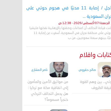
عاجل / إصابة 11 مدنيًا في هجوم حوثي على
ران السعودية ...
الجمعة/07/أغسطس/2026 - 12:38 ص
نت قيادة التحالف أن اعتداءات وصفتها بالإرهابية نفذتها مليشيا
الحوثي على منطقة نجران في السعودية، أسفرت عن إصابة 11
نيًا، بينهم سبعة سعوديين، من ب
ابات واقلام
صالح حقروص
ناصر المشارع
ثي... بين وهم القوة
من مواثيق الأمين والمأمون
يقة الظروف
إلى اتفاقية مكة مع تركيا :
هل يحمل التحالف التركي
خنجراً مسموماً؟