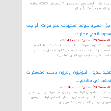
غروندبرغ، بشأن الوضع في اليمن عمّان، 7 آبأغسطس 2026- يواجه
من اليوم خطراً متزايداً من ال
جل: مسيرة حوثية تستهدف مقر قوات الواجب
سعودية في مطار عت ...
الجمعة/07/أغسطس/2026 - 10:43 م
تهدفت *طائرة مسيرة تابعة لمليشيات الحوثي*، مساء اليوم
جمعة، مقر *قوات الواجب السعودية* الواقع داخل مطار عتق
حافظة شبوة، جنوب شرق اليمن. تفاصيل ا
عيد جديد.. الحوثيون يأمرون بإخلاء معسكرات
تحشيد في مناطق ...
الجمعة/07/أغسطس/2026 - 08:36 م
دت جماعة الحوثي الارهابية في بيان صدر عنها قبل قليل بسحق
 معسكرات التحشيد العسكري الموالية لمجلس الرئاسة اليمني
مفروض من قبل السعودية ودعت من وص