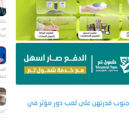
حلف
من ب
تساؤ
القض
لتب
الجنوب قدرتهن على لعب دور مؤثر في
"حين