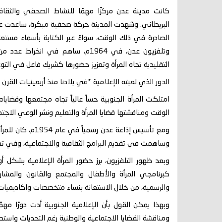
كانت مدينة عدن مركزًا مهمًا للنشاط الصحفي والثقاف
البريطاني. وشهدت المدينة حركة صحفية مبكرة، ساعدت عل
وتلفزيون عدن، في 1964م، ساهم في ا
التقليدية تجاه المرأة وتعزيز حضورها كشريك فاعل في التوع
الدور الذي لعبته الإعلامية *في بلادنا منذ أربعينيات القر
امتلكت المرأة الجنوبية حساً عالياً تجاه مجتمعها وقض
الوقت ومناقشتها قضايا المرأة والتعليم ونشر الوعي الاجتم
ومع تأسيس إذاعة ع
وساهمت في تقديم البرامج الثقافية والاجتماعية، وفي تعزي
وبعد ظهور التلفزيون، برز حضور المرأة الإعلامية بشكل أو
كبرنامجي المرأة والأطفال والمجتمع والقانون والمشار
والرسمية، من خلال الاستعانة بنساء متخصصات واكاديميات، 
وبهذا يمكن القول بأن الإعلامية الجنوبية أدت دورًا 
ومناقشة القضايا الاجتماعية والوطنية رغم التحديات واستطاعت 