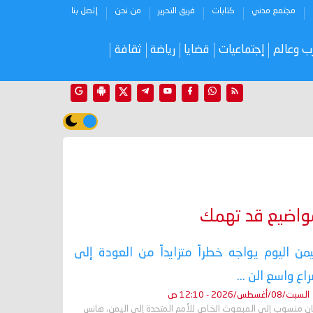
مجتمع مدني
كتابات
فريق التحرير
من نحن
إتصل بنا
ب وعالم
إجتماعيات
قضايا
رياضة
ثقافة
واضيع قد تهمك
يمن اليوم يواجه خطراً متزايداً من العودة إلى
اع واسع الن ...
السبت/08/أغسطس/2026 - 12:10 ص
ان منسوب إلى المبعوث الخاص للأمم المتحدة إلى اليمن، هانس