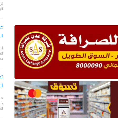
الي
عا
ال
اس
ال
بم
تص
ال
هد
كل
ال