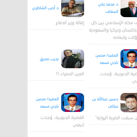
د. محمد علي
د. أديب الشاطري
السقاف
 مكة الإسلامي بين كل
إقالة وزير الدفاع
اكستان وتركيا والسعودية
لات وابعاده
العقيد/ محسن
نجيب صديق
ناجي مسعد
ية الجنوبية.. وُجدت
العين الحمراء..!!
قى
العقيد/ محسن
حسين عبدالله بن
ناجي مسعد
عطاف
القضية الجنوبية.. وُجدت
 سبقت الضربة الرواية"
لتبقى