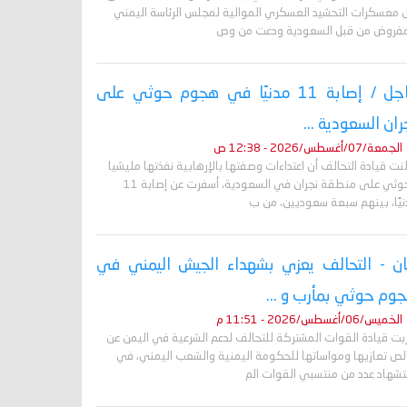
 معسكرات التحشيد العسكري الموالية لمجلس الرئاسة اليمني
مفروض من قبل السعودية ودعت من وص
عاجل / إصابة 11 مدنيًا في هجوم حوثي على
ران السعودية ...
الجمعة/07/أغسطس/2026 - 12:38 ص
نت قيادة التحالف أن اعتداءات وصفتها بالإرهابية نفذتها مليشيا
الحوثي على منطقة نجران في السعودية، أسفرت عن إصابة 11
نيًا، بينهم سبعة سعوديين، من ب
ان - التحالف يعزي بشهداء الجيش اليمني في
وم حوثي بمأرب و ...
الخميس/06/أغسطس/2026 - 11:51 م
ربت قيادة القوات المشتركة للتحالف لدعم الشرعية في اليمن عن
لص تعازيها ومواساتها للحكومة اليمنية والشعب اليمني، في
تشهاد عدد من منتسبي القوات الم