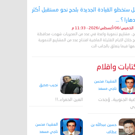
 ستخطو القيادة الجديدة بلحج نحو مستقبل أكثر
دهارا ؟ ...
الخميس/06/أغسطس/2026 - 11:33 م
ج.. مشاريع تنموية واعدة في عدد من المديريات شهدت محافظة
 خلال الايام القليلة الماضية افتتاح عدد من المشاريع التنموية
ها فيما يتعلق بالجانب الت
ابات واقلام
العقيد/ محسن
نجيب صديق
ناجي مسعد
ية الجنوبية.. وُجدت
العين الحمراء..!!
قى
العقيد/ محسن
حسين عبدالله بن
ناجي مسعد
عطاف