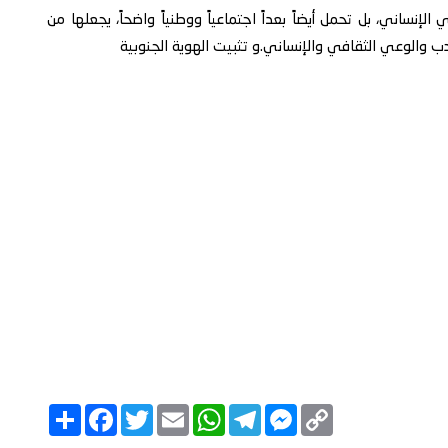
إنساني، بل تحمل أيضاً بعداً اجتماعياً ووطنياً واضحاً، يجعلها من
ب والوعي الثقافي والإنساني.و تثبيت الهوية الجنوبية
C
M
T
W
E
T
F
ا
o
e
e
h
m
w
a
ن
p
s
l
a
a
i
c
ش