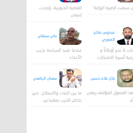
القضية الجنوبية.. وُجدت
 سبقت الضربة الرواية"
لتبقى
عيدروس صلاح
علي سيقلي
المدوري
عندما تعيد السياسة ترتيب
نات لا تحرر أوطاناً و
الأعداء
عية أسيرة الامتيازات
بلال غلام حسين
سعدان اليافعي
عد الفصول المؤلمة..يبقى
ما بين الثبات والانبطاح.. حين
ل
تخاض الحرب بعقيدتين