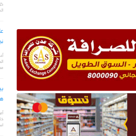
كل
ال
نج
أعل
مد
بي
هج
أع
خا
اس