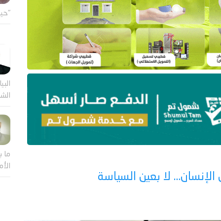
"حين
البيا
الشر
ما ب
الأم
 الإنسان… لا بعين السياسة