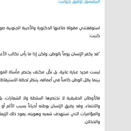
البرفيسور توفيق جزوليت
استوقفتني مقولة صاغتها الدكتورة والأديبة الجنوبية صو
كتبت:
“قد يكفر الإنسان يوماً بالوطن، ولكن إذا ما رأى تكالب الأعد
ليست مجرد عبارة عابرة، بل نصٌّ مكثف يختصر مأساة المو
بينما يظل الوطن كامناً في أعماقه، ينتظر لحظة الاستيقاظ.
فالأوطان الحقيقية لا تختصرها السلطة ولا الشعارات، ب
والانتماء. وقد يضيق الإنسان بوطنه أحياناً بسبب الألم أو
والمؤامرات التي تستهدف شعبه وهويته، يعود ذلك الإيمان 
والخذلان.