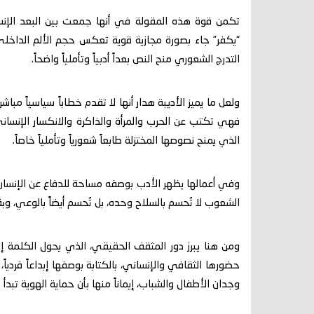
تكمن قوة هذه المقولة في أنها جمعت بين البعد الإن
“يكفر” جاء بصورة مجازية قوية تعكس حجم الألم الداخلي، قب
التدرج الشعوري منح النص بعداً أدبياً وتأملياً واضحاً.
ولعل ما يميز الأديبة هدار أنها لا تقدم خطاباً سياسياً مب
فهي تكتب عن الحرب والمرأة والذاكرة والانكسار الإنساني 
الذي يمنح نصوصها المختزلة طابعاً شعورياً وتأملياً خاصاً.
وفي أعمالها يظهر الأدب بوصفه مساحة للدفاع عن الإنسان،
الشعوب لا تُحسم بالسلاح وحده، بل تُحسم أيضاً بالوعي، وب
ومن هنا يبرز دور المثقف الحقيقي، الذي يحول الكلمة إل
حضورها الثقافي والإنساني، بالكتابة بوصفها إبداعاً فرد
وجدان الأطفال والشباب، إيماناً منها بأن حماية الهوية تبدأ 