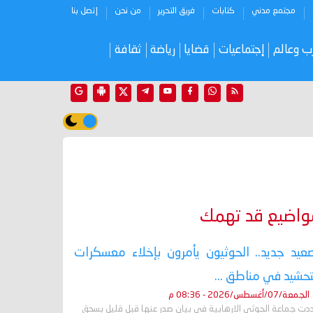
مجتمع مدني
كتابات
فريق التحرير
من نحن
إتصل بنا
ب وعالم
إجتماعيات
قضايا
رياضة
ثقافة
واضيع قد تهمك
عيد جديد.. الحوثيون يأمرون بإخلاء معسكرات
تحشيد في مناطق ...
الجمعة/07/أغسطس/2026 - 08:36 م
دت جماعة الحوثي الارهابية في بيان صدر عنها قبل قليل بسحق