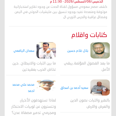
الخميس/06/أغسطس/2026 - 11:30 م
كشف مصدر سعودي مسؤول لقناة الحدث عن وجود تقارير استخباراتية
موثوقة ومتعددة تفيد بوجود تنسيق بين مليشيات الحوثي في اليمن
وفصائل عراقية والحرس الثوري ال
كتابات واقلام
بلال غلام حسين
سعدان اليافعي
ما بعد الفصول المؤلمة..يبقى
ما بين الثبات والانبطاح.. حين
الأمل
تخاض الحرب بعقيدتين
محمد علي محمد
سعيد أحمد بن اسحاق
احمد
لماذا تستهدفون الأخيار،
بالنفير والثبات نصون الدين
وتتسترون عن لوبيات الاحتكار
والعرض والارض
ومجرمي تدمير مصفاة عدن؟