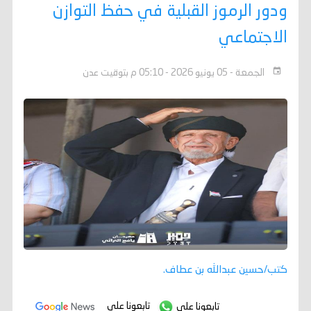
ودور الرموز القبلية في حفظ التوازن
الاجتماعي
الجمعة - 05 يونيو 2026 - 05:10 م بتوقيت عدن
كتب/حسين عبدالله بن عطاف.
تابعونا على
تابعونا على