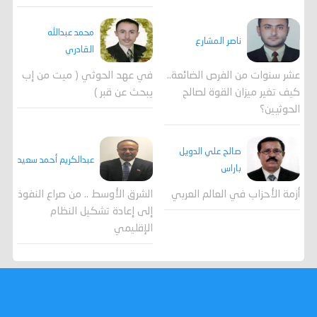
محمد عبدالله
ناصر المشارع
القادري
عشر سنوات من الفرص الضائعة..
في عهد الحوثي ( ميت من إب
كيف تغير ميزان القوة لصالح
يبحث عن قبر )
الحوثيين؟
صالح علي الدويل
عبدالكريم أحمد سعيد
باراس
أزمة الأحزاب في العالم العربي
الشرق الأوسط .. من صراع النفوذ
إلى إعادة تشكيل النظام
الإقليمي