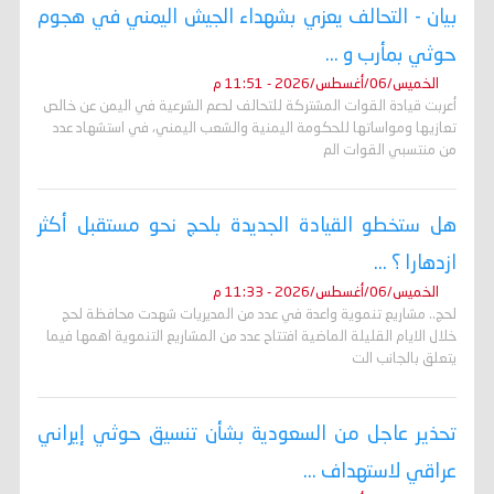
بيان - التحالف يعزي بشهداء الجيش اليمني في هجوم
حوثي بمأرب و ...
الخميس/06/أغسطس/2026 - 11:51 م
أعربت قيادة القوات المشتركة للتحالف لدعم الشرعية في اليمن عن خالص
تعازيها ومواساتها للحكومة اليمنية والشعب اليمني، في استشهاد عدد
من منتسبي القوات الم
هل ستخطو القيادة الجديدة بلحج نحو مستقبل أكثر
ازدهارا ؟ ...
الخميس/06/أغسطس/2026 - 11:33 م
لحج.. مشاريع تنموية واعدة في عدد من المديريات شهدت محافظة لحج
خلال الايام القليلة الماضية افتتاح عدد من المشاريع التنموية اهمها فيما
يتعلق بالجانب الت
تحذير عاجل من السعودية بشأن تنسيق حوثي إيراني
عراقي لاستهداف ...