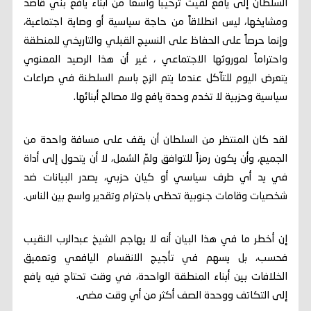
السلطان إلى يافع لقيت ترحيباً واسعاً من أبناء يافع بني قاصد
ومشايخها، ليس انطلاقاً من حاجة سياسية أو وصاية اجتماعية،
وإنما حرصاً على الحفاظ على النسيج القبلي والتاريخي للمنطقة
واحتراماً لموروثها الاجتماعي ، غير أن هذا الرصيد المعنوي
يتعرض اليوم للتآكل عندما يتم الزج باسم السلطنة في صراعات
سياسية وحزبية لا تخدم وحدة يافع ولا مصالح أبنائها.
لقد كان المنتظر من السلطان أن يقف على مسافة واحدة من
الجميع، وأن يكون رمزاً للتوافق ولمّ الشمل، لا أن يتحول إلى أداة
في يد أي طرف سياسي أو كيان حزبي، يصدر البيانات ضد
شخصيات وقامات جنوبية تحظى باحترام وتقدير واسع بين الناس.
إن أخطر ما في هذا البيان أنه لا يهاجم الشيخ عبدالرب النقيب
فحسب، بل يسهم في تأجيج الانقسام اليافعي وتعميق
الخلافات بين أبناء المنطقة الواحدة، في وقت تحتاج فيه يافع
إلى التكاتف ووحدة الصف أكثر من أي وقت مضى.