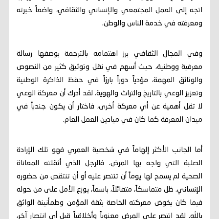
اتجه إلى العمل المجتمعي والإنساني والثقافي، واضعاً خبرته
ومعرفته في خدمة الناس والوطن.
وفي المجال الثقافي برز اهتمامه بالترجمة بوصفها رسالة
معرفية ووطنية، حيث أسهم في نقل وتوثيق كثير من النصوص
والوثائق المهمة، مؤدياً دوراً بارزاً في حفظ الذاكرة الوطنية
وتعزيز الوعي بالتاريخ والتراث والهوية. لقد أدرك أن معركة الوعي
لا تقل أهمية عن أي معركة أخرى، فاختار أن يكون جندياً في
ميدان المعرفة كما كان في ميادين العمل العام.
أما الجانب الأكثر إلهاماً في شخصية العمري فهو تلك الإرادة
الصلبة التي واجه بها المرض. فالرجل الذي أثقلته المعاناة
الصحية لم يسمح لها يوماً أن تنتصر عليه أو أن تنتقص من حضوره
الإنساني. ظل متماسكاً، متفائلاً، باسماً، يوزع الأمل على من حوله
فيما كان يخوض معركته الخاصة بثقة المؤمن وطمأنينة الواثق
بالله. لقد انتصر على المرض معنوياً وأخلاقياً قبل أي انتصار آخر،