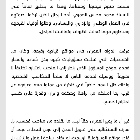
تستمد منهم قيمتها ومعناها، وهذا ما ينطبق تماماً على
الأستاذ محمد محسن العمري، أحد الرجال الذين تركوا بصمتهم
في العمل الوطني والإداري والإنساني، وظلوا أوفياء لقيمهم
ومبادئهم مهما تبدلت الظروف وتعاقبت المراحل.
عرفت الدولة العمري في مواقع قيادية رفيعة، وكان من
الشخصيات التي تقلدت مسؤوليات كبيرة بكل كفاءة واقتدار،
فقدم نموذج المسؤول الذي ينظر إلى المنصب باعتباره تكليفاً لا
تشريفاً، ووسيلة لخدمة الناس لا سلماً للمكاسب الشخصية.
ولذلك ظل اسمه حاضراً في ذاكرة من عملوا معه وعرفوه عن
قرب، بما امتلكه من نزاهة وحكمة واتزان وقدرة على كسب
احترام الجميع.
غير أن ما يميز العمري حقاً ليس ما تقلده من مناصب فحسب، بل
قدرته الاستثنائية على تحويل المحن إلى فرص للعطاء. فبعد أن
غادر مواقع المسؤولية الرسمية، لم يغادر ساحة الفعل والتأثير، بل