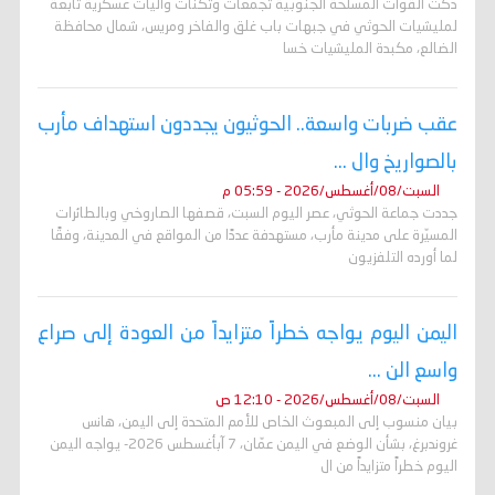
دكّت القوات المسلحة الجنوبية تجمعات وثكنات وآليات عسكرية تابعة
لمليشيات الحوثي في جبهات باب غلق والفاخر ومريس، شمال محافظة
الضالع، مكبدة المليشيات خسا
عقب ضربات واسعة.. الحوثيون يجددون استهداف مأرب
بالصواريخ وال ...
السبت/08/أغسطس/2026 - 05:59 م
جددت جماعة الحوثي، عصر اليوم السبت، قصفها الصاروخي وبالطائرات
المسيّرة على مدينة مأرب، مستهدفة عددًا من المواقع في المدينة، وفقًا
لما أورده التلفزيون
اليمن اليوم يواجه خطراً متزايداً من العودة إلى صراع
واسع الن ...
السبت/08/أغسطس/2026 - 12:10 ص
بيان منسوب إلى المبعوث الخاص للأمم المتحدة إلى اليمن، هانس
غروندبرغ، بشأن الوضع في اليمن عمّان، 7 آبأغسطس 2026- يواجه اليمن
اليوم خطراً متزايداً من ال