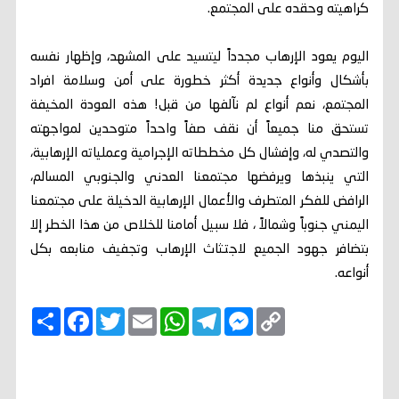
كراهيته وحقده على المجتمع.
اليوم يعود الإرهاب مجدداً ليتسيد على المشهد، وإظهار نفسه
بأشكال وأنواع جديدة أكثر خطورة على أمن وسلامة افراد
المجتمع، نعم أنواع لم نآلفها من قبل! هذه العودة المخيفة
تستحق منا جميعاً أن نقف صفاً واحداً متوحدين لمواجهته
والتصدي له، وإفشال كل مخططاته الإجرامية وعملياته الإرهابية،
التي ينبذها ويرفضها مجتمعنا العدني والجنوبي المسالم،
الرافض للفكر المتطرف والأعمال الإرهابية الدخيلة على مجتمعنا
اليمني جنوباً وشمالاً ، فلا سبيل أمامنا للخلاص من هذا الخطر إلا
بتضافر جهود الجميع لاجتثاث الإرهاب وتجفيف منابعه بكل
أنواعه.
C
M
T
W
E
T
F
ا
o
e
e
h
m
w
a
ن
p
s
l
a
a
i
c
ش
y
s
e
t
i
t
e
ر
b
t
l
s
g
e
L
o
e
A
r
n
i