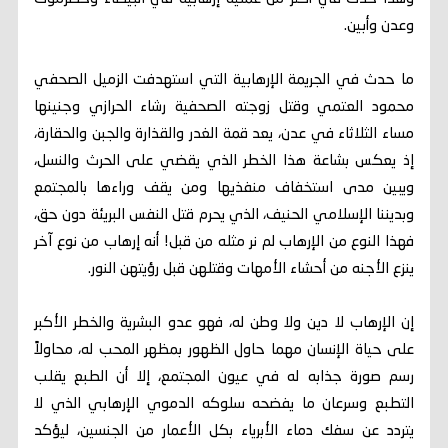
وعدن وأبين.
ما حدث في الجريمة الإرهابية التي استهدفت الزميل الصحفي
محمود العتمي وقتل زوجته الصحفية رشاء الحرازي وجنينها
مساء الثلاثاء في عدن، يعد قمة الغدر والقذارة والجبن والحقارة،
إذ يعكس بشاعة هذا الخطر الذي يقضي على الحرث والنسل،
ويبين مدى استخفاف منفذيها ومن يقف وراءها بالمجتمع
وبديننا الإسلامي الحنيف، الذي يحرم قتل النفس البريئة دون حق،
فهذا النوع من الإرهاب لم نر مثله من قبل! أنه إرهاب من نوع آخر
ينزع الأجنه من أحشاء الأمهات وقتلهن قبل رؤيتهن النور.
إن الإرهاب لا دين ولا وطن له، فهو عدو البشرية والخطر الأكبر
على حياة الإنسان مهما حاول الظهور بمظهر المحب له، محاولاً
رسم صورة جذابه له في عيون المجتمع، إلا أن الطبع يقلب
التطبع وسرعان ما يفضحه سلوكه الدموي الإرهابي الذي لا
يتردد عن سفك دماء الأبرياء بكل الأعمار من الجنسين، ليؤكد