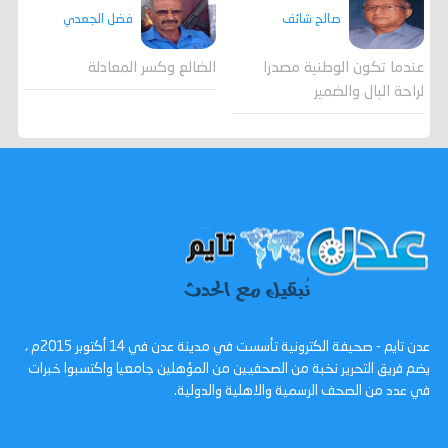
صالح شائف
فضل الجعدي
عندما تكون الوطنية مصدرا
الضالع وكسر المعادلة
لراحة البال والضمير
عدن تايم - صحيفة الكترونية تأسست في مدينة عدن في 14 أكتوبر 2015م ،
يضم فريق التحرير نخبة من الصحفيين من المؤهلين جامعيا واكتسبوا خبرات
في عدد من الصحف الرسمية والاهلية والدولية.