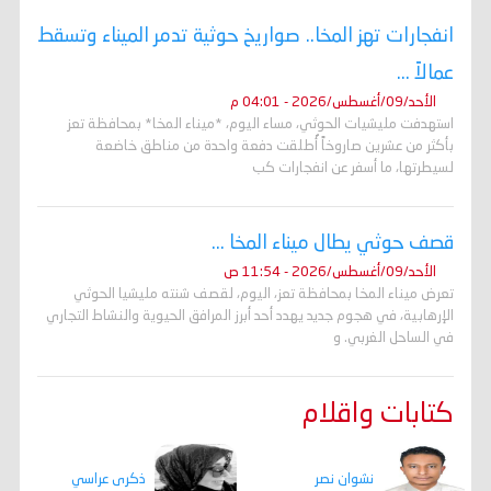
انفجارات تهز المخا.. صواريخ حوثية تدمر الميناء وتسقط
عمالاً ...
الأحد/09/أغسطس/2026 - 04:01 م
استهدفت مليشيات الحوثي، مساء اليوم، *ميناء المخا* بمحافظة تعز
بأكثر من عشرين صاروخاً أُطلقت دفعة واحدة من مناطق خاضعة
لسيطرتها، ما أسفر عن انفجارات كب
قصف حوثي يطال ميناء المخا ...
الأحد/09/أغسطس/2026 - 11:54 ص
تعرض ميناء المخا بمحافظة تعز، اليوم، لقصف شنته مليشيا الحوثي
الإرهابية، في هجوم جديد يهدد أحد أبرز المرافق الحيوية والنشاط التجاري
في الساحل الغربي. و
كتابات واقلام
ذكرى عراسي
نشوان نصر