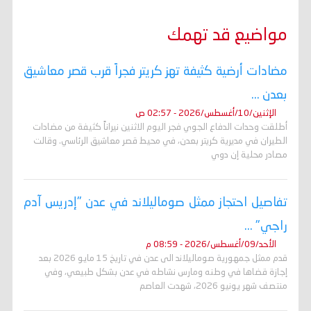
o
r
p
a
g
n
k
p
m
e
k
r
مواضيع قد تهمك
مضادات أرضية كثيفة تهز كريتر فجراً قرب قصر معاشيق
بعدن ...
الإثنين/10/أغسطس/2026 - 02:57 ص
أطلقت وحدات الدفاع الجوي فجر اليوم الاثنين نيراناً كثيفة من مضادات
الطيران في مديرية كريتر بعدن، في محيط قصر معاشيق الرئاسي. وقالت
مصادر محلية إن دوي
تفاصيل احتجاز ممثل صوماليلاند في عدن "إدريس آدم
راجي" ...
الأحد/09/أغسطس/2026 - 08:59 م
قدم ممثل جمهورية صوماليلاند الى عدن في تاريخ 15 مايو 2026 بعد
إجازة قضاها في وطنه ومارس نشاطه في عدن بشكل طبيعي، وفي
منتصف شهر يونيو 2026، شهدت العاصم