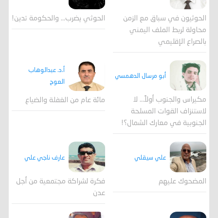
الحوثي يضرب… والحكومة تدين!
الحوثيون في سباق مع الزمن
محاولة لربط الملف اليمني
بالصراع الإقليمي
أ.د. عبدالوهاب
أبو مرسال الدهمسي
العوج
مكيراس والجنوب أولاً... لا
مائة عام من الغفلة والضياع
لاستنزاف القوات المسلحة
الجنوبية في معارك الشمال؟!
علي سيقلي
عارف ناجي علي
المضحوك عليهم
فكرة لشراكة مجتمعية من أجل
عدن