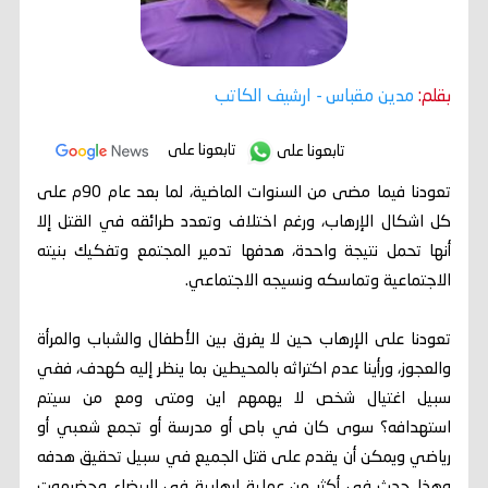
بقلم:
مدين مقباس
- ارشيف الكاتب
تابعونا على
تابعونا على
تعودنا فيما مضى من السنوات الماضية، لما بعد عام 90م على
كل اشكال الإرهاب، ورغم اختلاف وتعدد طرائقه في القتل إلا
أنها تحمل نتيجة واحدة، هدفها تدمير المجتمع وتفكيك بنيته
الاجتماعية وتماسكه ونسيجه الاجتماعي.
تعودنا على الإرهاب حين لا يفرق بين الأطفال والشباب والمرأة
والعجوز، ورأينا عدم اكتراثه بالمحيطين بما ينظر إليه كهدف، ففي
سبيل اغتيال شخص لا يهمهم اين ومتى ومع من سيتم
استهدافه؟ سوى كان في باص أو مدرسة أو تجمع شعبي أو
رياضي ويمكن أن يقدم على قتل الجميع في سبيل تحقيق هدفه
وهذا حدث في أكثر من عملية إرهابية في البيضاء وحضرموت