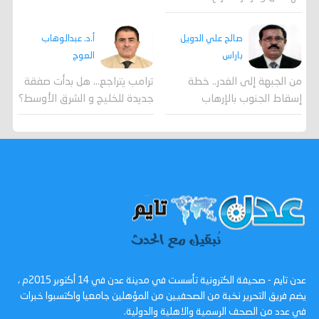
صالح علي الدويل
أ.د. عبدالوهاب
باراس
العوج
من الجبهة إلى الغدر.. خطة
ترامب يتراجع... هل بدأت صفقة
إسقاط الجنوب بالإرهاب
جديدة للخليج و الشرق الأوسط؟
عدن تايم - صحيفة الكترونية تأسست في مدينة عدن في 14 أكتوبر 2015م ،
يضم فريق التحرير نخبة من الصحفيين من المؤهلين جامعيا واكتسبوا خبرات
في عدد من الصحف الرسمية والاهلية والدولية.