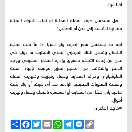
افلاسها..
- هل سيتحسن صرف العملة المحلية لو نقلت البنوك اليمنية
مقراتها الرئيسية إلى عدن أم العكس؟!
نعم قد يستحسن سعر الصرف ولو نسبيا اذا مآ تمت عملية
الانتقال وتمكن البنك المركزي اليمني المعترف به دوليا في
عدن من إعادة التحكم بالسوق وإدارة القطاع المصرفي ووجد
الدعم والتكاتف من الجميع لتعزيز موقعه لإنهاء العبث
المليشياوي وجرائم المضاربة وغسل وتجريف وتتهريب العملة
وفعلت العقوبات الحقيقية الرادعة ضد أي شركة أو بنك يثبت
تلاعبه باي شكل من المضاربة أو السمسرة بالعملة وغسل وتهريب
أموال.
#ماجد_الداعري
C
M
T
W
E
T
F
ا
o
e
e
h
m
w
a
ن
p
s
l
a
a
i
c
ش