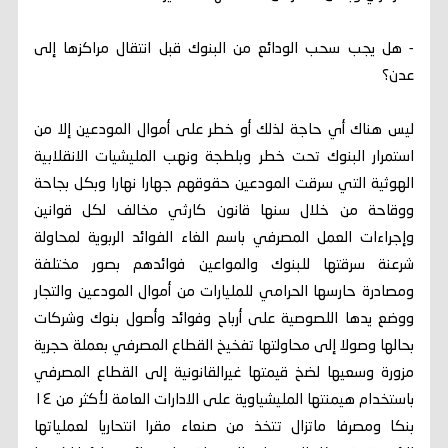
- هل يجب سحب الودائع من البنوك قبل انتقال مراكزها إلى
عدن؟
ليس هناك أي حاجة لذلك أو خطر على أموال المودعين إلا من
استمرار البنوك تحت خطر وبلطجة ونهب المليشيات الانقلابية
الهوثية التي سرقت المودعين حقوقهم جهارا نهارا وبكل بجاحة
ووقاحة من خلال سنها قانون كارثي مخالف لكل قوانين
وإجراءات العمل المصرفي باسم الغاء الفوائد الربوية لمحاولة
شرعنة سرقتها للبنوك والمواعين فوائدهم بصور مختلفة
ومصادرة حارسها الحرامي للمليارات من أموال المودعين والتجار
ووضع يدها اللصوصية على أرباح وفوائد وأصول بنوك وشركات
بحالها وصولا إلى محاولتها تفخيخ القطاع المصرفي بعملة حجرية
مزورة وسعيها لضخ قيمتها غيرالقانونية إلى القطاع المصرفي
باستخدام هيمنتها المليشياوية على الادارات العامة لأكثر من ١٤
بنكا ومصرفا ماتزال تتخذ من صنعاء مقرا انتحاريا لعملياتها