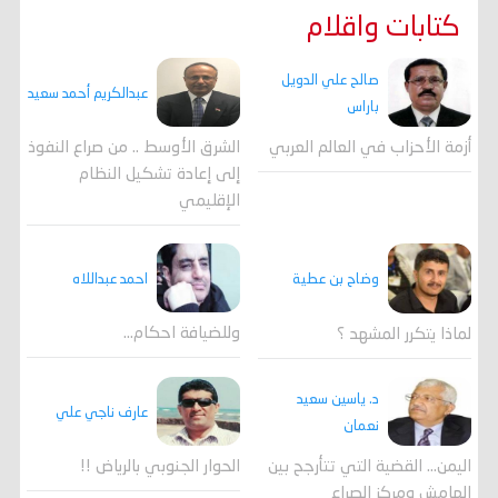
كتابات واقلام
صالح علي الدويل
عبدالكريم أحمد سعيد
باراس
أزمة الأحزاب في العالم العربي
الشرق الأوسط .. من صراع النفوذ
إلى إعادة تشكيل النظام
الإقليمي
احمد عبداللاه
وضاح بن عطية
وللضيافة احكام…
لماذا يتكرر المشهد ؟
د. ياسين سعيد
عارف ناجي علي
نعمان
اليمن… القضية التي تتأرجح بين
الحوار الجنوبي بالرياض !!
الهامش ومركز الصراع