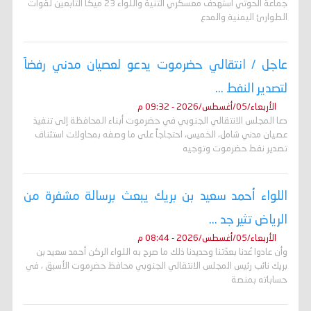
جماعة الحوثي استهدف معسكري الثنية واللواء 23 ميكا التابعين لقوات
الطوارئ اليمنية والمدع
عاجل / انتقالي حضرموت يدعو لعصيان مدني رفضاً
لتصدير النفط ...
الأربعاء/05/أغسطس/2026 - 09:32 م
دعا المجلس الانتقالي الجنوبي في حضرموت أبناء المحافظة إلى تنفيذ
عصيان مدني شامل، الخميس، احتجاجاً على ما وصفه بمحاولات استئناف
تصدير نفط حضرموت وتوجيه
اللواء أحمد سعيد بن بريك يبعث برسالة مشفرة من
الرياض تثير جد ...
الأربعاء/05/أغسطس/2026 - 08:44 م
وأن عادوا عُدنا بعدّتنا وحديدنا ذلك ما صرح به اللواء الركن أحمد سعيد بن
بريك نائب رئيس المجلس الانتقالي الجنوبي محافظ حضرموت الأسبق ، في
حساباته بمنصة