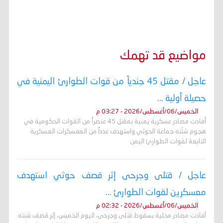
y
s
e
t
i
t
e
ر
b
t
l
s
g
e
L
o
e
A
r
n
i
o
r
p
a
g
n
k
p
m
e
k
r
مواضيع قد تهمك
عاجل / مقتل 45 جندياً من قوات الطوارئ اليمنية في
حصيلة أولية ...
الخميس/06/أغسطس/2026 - 03:27 م
أفادت مصادر عسكرية يمنية بمقتل 45 عنصراً من القوات الحكومية في
هجوم شنّته جماعة الحوثي واستهدف عدداً من المعسكرات العسكرية
التابعة لقوات الطوارئ اليمن
عاجل / قتلى وجرحى إثر قصف حوثي استهدف
معسكرين لقوات الطوارئ ...
الخميس/06/أغسطس/2026 - 02:32 م
أفادت مصادر محلية بسقوط قتلى وجرحى، اليوم الخميس، إثر قصف شنته