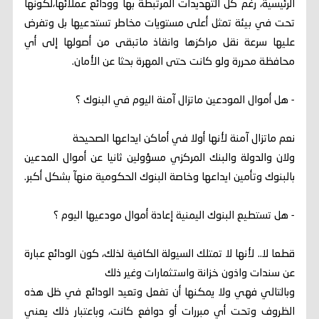
الرئيسية، رغم كل التهديدات المرتبطة بها وودائع عملائها،لكونها
تحت في بيئة تمثل أعلى مستويات مخاطر تستدعيها بل وتفرض
عليها سرعة نقل مراكزها وانقاذ ماتبقى من أصولها إلى أي
محافظة محررة ولو كانت حتى المهرة بحثا عن الأمان.
- هل أموال المودعين ماتزال آمنة اليوم في البنوك ؟
نعم ماتزال آمنة لأنها أولا في أماكن ايداعها الصحيحة
ولان والدولة والبنك المركزي مسؤولين ثانيا عن أموال المدعين
بالبنوك وتأمين ايداعها وخاصة البنوك الحكومية منهآ بشكل أكبر.
- هل تستطيع البنوك اليمنية إعادة أموال مودعيها اليوم ؟
قطعا لا.. لأنها لا تمتلك السيولة الكافية لذلك، كون الودائع عبارة
عن سندات واذون خزانة واستثمارات وغير ذلك
وبالتالي فهي ولا يمكنها أن تفعل وتعيد الودائع في ظل هذه
الظروف وتحت أي مبررات أو دوافع كانت، وباعتبار ذلك يعني