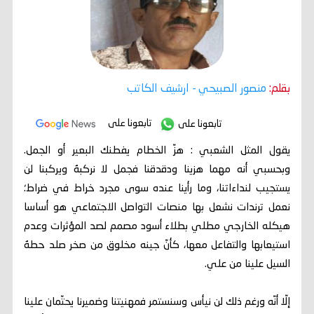
بقلم:
منصور الصبيحي
- ارشيف الكاتب
تابعونا على
تابعونا على
يقول المثل الشعبي : هزّ الخطام يفطنك البعير أو الجمل.
وبحسبي أنه مهما هزينا ودقدقنا فجمل لا نركبهُ ويركبنا لن
يستجيب لنداءاتنا، وما رأينا عنده سوى مجرد خراط في ضراط؛
نعمل ترندات نشعل بها منصات التواصل الاجتماعي هو أساسا
هيكله الخارجي مطلي بطلاء أسود مصمم لصد المؤثرات وعدم
استيعابها والتفاعل معها، كأنّ جينه مخلوق من صخر صلد حطهُ
السيل علينا من علي.
إلّا أنّه ورغم ذلك لن نيأس وسنستمر فمهنيتنا وضميرنا يحتّمان علينا