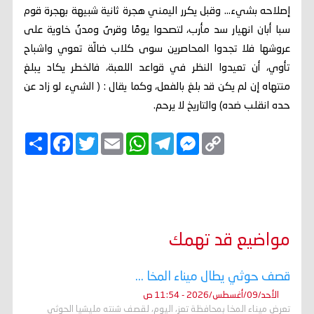
إصلاحه بشيء... وقبل يكرر اليمني هجرة ثانية شبيهة بهجرة قوم
سبا أبان انهيار سد مأرب، لتصحوا يومًا وقرىٌ ومدنٌ خاوية على
عروشها فلا تجدوا المحاصرين سوى كلاب ضالّة تعوي واشباح
تأوي، أن تعيدوا النظر في قواعد اللعبة، فالخطر يكاد يبلغ
منتهاه إن لم يكن قد بلغ بالفعل، وكما يقال : ( الشيء لو زاد عن
حده انقلب ضده) والتاريخ لا يرحم.
C
M
T
W
E
T
F
ا
o
e
e
h
m
w
a
ن
p
s
l
a
a
i
c
ش
y
s
e
t
i
t
e
ر
b
t
l
s
g
e
L
o
e
A
r
n
i
o
r
p
a
g
n
k
p
m
e
k
r
مواضيع قد تهمك
قصف حوثي يطال ميناء المخا ...
الأحد/09/أغسطس/2026 - 11:54 ص
تعرض ميناء المخا بمحافظة تعز، اليوم، لقصف شنته مليشيا الحوثي