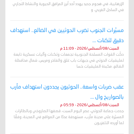
الإرهابية، في هجوم جديد يهدد أحد أبرز المرافق الحيوية والنشاط التجاري
في الساحل الغربي. و
مسيّرات الجنوب تضرب الحوثيين في الضالع.. استهداف
دقيق لثكنات ...
السبت/08/أغسطس/2026 - 11:09 م
دكّت القوات المسلحة الجنوبية تجمعات وثكنات وآليات عسكرية تابعة
لمليشيات الحوثي في جبهات باب غلق والفاخر ومريس، شمال محافظة
الضالع، مكبدة المليشيات خسا
عقب ضربات واسعة.. الحوثيون يجددون استهداف مأرب
بالصواريخ وال ...
السبت/08/أغسطس/2026 - 05:59 م
جددت جماعة الحوثي، عصر اليوم السبت، قصفها الصاروخي وبالطائرات
المسيّرة على مدينة مأرب، مستهدفة عددًا من المواقع في المدينة، وفقًا
لما أورده التلفزيون