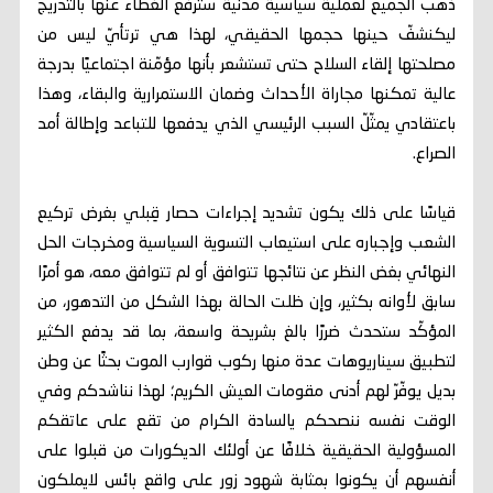
ذهب الجميع لعملية سياسية مدنيّة سترفع الغطاء عنها بالتدريج
ليكنشفّ حينها حجمها الحقيقي، لهذا هي ترتأيّ ليس من
مصلحتها إلقاء السلاح حتى تستشعر بأنها مؤمّنة اجتماعيًا بدرجة
عالية تمكنها مجاراة الأحداث وضمان الاستمرارية والبقاء، وهذا
باعتقادي يمثّلّ السبب الرئيسي الذي يدفعها للتباعد وإطالة أمد
الصراع.
قياسًا على ذلك يكون تشديد إجراءات حصار قِبلي بغرض تركيع
الشعب وإجباره على استيعاب التسوية السياسية ومخرجات الحل
النهائي بغض النظر عن نتائجها تتوافق أو لم تتوافق معه، هو أمرًا
سابق لأوانه بكثير، وإن ظلت الحالة بهذا الشكل من التدهور، من
المؤكّد ستحدث ضررًا بالغ بشريحة واسعة، بما قد يدفع الكثير
لتطبيق سيناريوهات عدة منها ركوب قوارب الموت بحثًا عن وطن
بديل يوفّرّ لهم أدنى مقومات العيش الكريم؛ لهذا نناشدكم وفي
الوقت نفسه ننصحكم يالسادة الكرام من تقع على عاتقكم
المسؤولية الحقيقية خلافًا عن أولئك الديكورات من قبلوا على
أنفسهم أن يكونوا بمثابة شهود زور على واقع بائس لايملكون