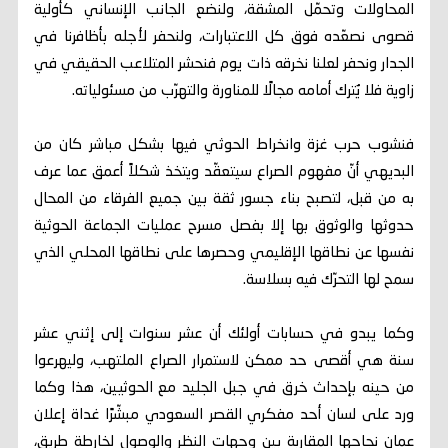
المحاولات وتحمّل المشقة، ولنضع الجانب الإنساني كأولية
قصوى نصعّده فوق كل الاعتبارات، ولنحفر لأجله بأظافرنا في
الجدار ونحفر لعلنا نخرقه ذات يوم فنحشر المتلاعب الحقيقي في
زاوية فلا يُترك أمامه مجالًا للمناورة والتهرّب من مسئولياته.
فنشوب حرب غزة وانخراط الحوثي فيها بشكل مباشر كان من
البديهي أنّ مفهوم الصراع سيتعقّد ويتخذ شكلاً أعمق عما عرف
به من قبل، لتصبح بناء جسور ثقة بين جميع الفرقاء من المحال
حدوثها والوثوق بها إلا بفصل مسرح عمليات الجماعة الحوثية
نفسها عن نطاقها الإقليمي وحصرها على نطاقها المحلي الذي
سمح لها التحرّك فيه بسلاسة.
وكما يبدو في حسابات أولئك أن عشر سنوات إلى إثني عشر
سنة هي أقصى حد ممكن لاستمرار الصراع الملتهب، وليهرعوا
من حينه بإحداث خرق في جبل الجليد مع الحوثيين، هذا وكما
ورد على لسان أحد مفكري القصر السعودي مبشّرًا غداة إعلان
عمان نجاحها المقاربة بين وجهات النظر والوصول لخارطة طريق،