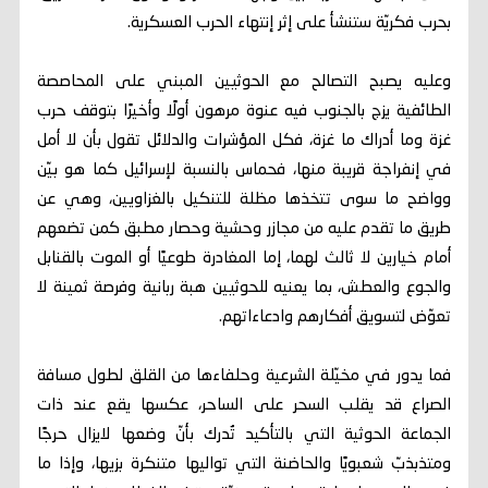
بحرب فكريّة ستنشأ على إثر إنتهاء الحرب العسكرية.
وعليه يصبح التصالح مع الحوثيين المبني على المحاصصة
الطائفية يزج بالجنوب فيه عنوة مرهون أولًا وأخيرًا بتوقف حرب
غزة وما أدراك ما غزة، فكل المؤشرات والدلائل تقول بأن لا أمل
في إنفراجة قريبة منها، فحماس بالنسبة لإسرائيل كما هو بيّن
وواضح ما سوى تتخذها مظلة للتنكيل بالغزاويين، وهي عن
طريق ما تقدم عليه من مجازر وحشية وحصار مطبق كمن تضعهم
أمام خيارين لا ثالث لهما، إما المغادرة طوعيًا أو الموت بالقنابل
والجوع والعطش، بما يعنيه للحوثيين هبة ربانية وفرصة ثمينة لا
تعوّض لتسويق أفكارهم وادعاءاتهم.
فما يدور في مخيّلة الشرعية وحلفاءها من القلق لطول مسافة
الصراع قد يقلب السحر على الساحر، عكسها يقع عند ذات
الجماعة الحوثية التي بالتأكيد تُدرك بأنّ وضعها لايزال حرجًا
ومتذبذبّ شعبويًا والحاضنة التي تواليها متنكرة بزيها، وإذا ما