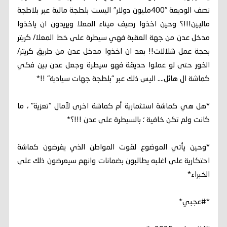
نصف الوديعة "400مليون دولار" اليست بلطجة مالية عبر بلاطجة
ماليين!!!؟ وحين اخذوا رصيف ميناء المعلا ويريدون ان ياخذوا
مدخل عدن من جهة العقبة فهي سيطرة على خط المعلا/ كريتر
بحجة عمل شلالات!! بعد ان اخذوا مدخل عدن من طريق كريتر/
الخور حتى لو عملوا حديقة فهو سيطرة وجعل عدن بين فكي
كماشة ‎ال هائل.... اليس ذلك عبر "بلطجة جهات سيادية" !!*
*هل هي كماشة استثمارية أم كماشة اخرى لآمال "تعزية" ، ما
كانت ولم تكن خافية ؛ بالسيطرة على عدن !!!؟*
*وحين يأتي الموضوع لقوت المواطن الذي يفرضون كماشة
احتكارية على اغلبه يطالبون بضمانات وانهم سيعرضون ذلك على
الخبراء*
*#عجبي*