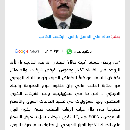
بقلم:
صالح علي الدويل باراس
- ارشيف الكاتب
تابعونا على
تابعونا على
*من يرفض هيمنة "بيت هائل" لايعني انه يحن للتاميم بل لأنه
لايوجد في الفساد "خيار وفقوس" فرفض شركات اولاد هائل
تخفيض الاسعار مواكبةً لانخفاض الصرف وأوامر البنك المركزي
هو بمثابة انقلاب مالي وان غلفوه بلوم الحكومة والبنك
المركزي ... لكن ما هي مسؤوليتهم وهم الشركات الكبرى
المحتكرة ولها مسؤوليات في تحديد اتجاهات السوق والأسعار
خصوصا في ظل غياب الرقابة الفعلية فحين يكون الريال
السعودي ب"800 يمني" لا تقول شركات هايل سنعرض الاسعار
على الخبراء لتخذوا القرار التدريجي بل يكلمك بسعر صرف اليوم ،