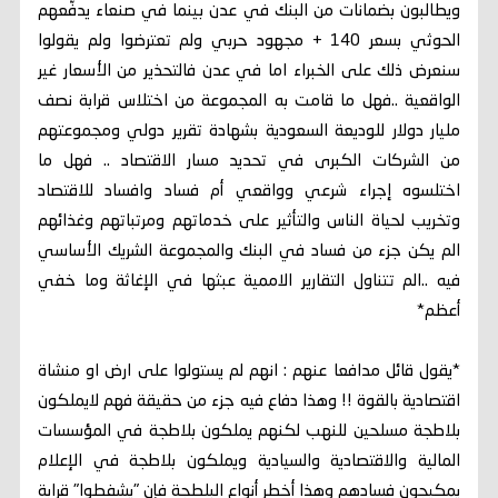
ويطالبون بضمانات من البنك في عدن بينما في صنعاء يدفّعهم
الحوثي بسعر 140 + مجهود حربي ولم تعترضوا ولم يقولوا
سنعرض ذلك على الخبراء اما في عدن فالتحذير من الأسعار غير
الواقعية ..فهل ما قامت به المجموعة من اختلاس قرابة نصف
مليار دولار للوديعة السعودية بشهادة تقرير دولي ومجموعتهم
من الشركات الكبرى في تحديد مسار الاقتصاد .. فهل ما
اختلسوه إجراء شرعي وواقعي أم فساد وافساد للاقتصاد
وتخريب لحياة الناس والتأثير على خدماتهم ومرتباتهم وغذائهم
الم يكن جزء من فساد في البنك والمجموعة الشريك الأساسي
فيه ..الم تتناول التقارير الاممية عبثها في الإغاثة وما خفي
أعظم*
*يقول قائل مدافعا عنهم : انهم لم يستولوا على ارض او منشاة
اقتصادية بالقوة !! وهذا دفاع فيه جزء من حقيقة فهم لايملكون
بلاطجة مسلحين للنهب لكنهم يملكون بلاطجة في المؤسسات
المالية والاقتصادية والسيادية ويملكون بلاطجة في الإعلام
يمكيجون فسادهم وهذا أخطر أنواع البلطجة فإن "يشفطوا" قرابة