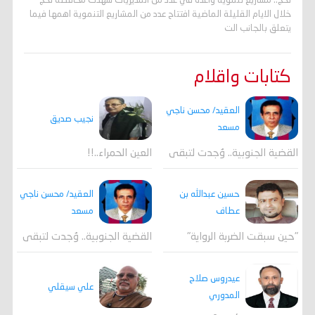
لحج.. مشاريع تنموية واعدة في عدد من المديريات شهدت محافظة لحج
خلال الايام القليلة الماضية افتتاح عدد من المشاريع التنموية اهمها فيما
يتعلق بالجانب الت
كتابات واقلام
العقيد/ محسن ناجي
نجيب صديق
مسعد
القضية الجنوبية.. وُجدت لتبقى
العين الحمراء..!!
العقيد/ محسن ناجي
حسين عبدالله بن
مسعد
عطاف
القضية الجنوبية.. وُجدت لتبقى
"حين سبقت الضربة الرواية"
عيدروس صلاح
علي سيقلي
المدوري