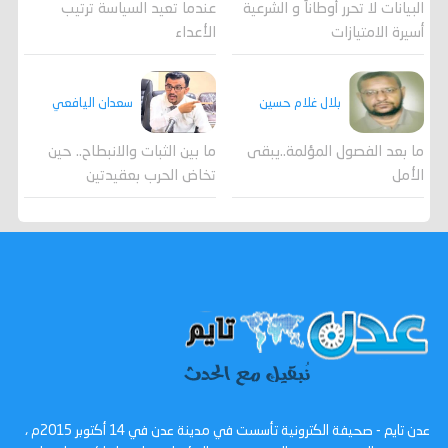
عندما تعيد السياسة ترتيب
البيانات لا تحرر أوطاناً و الشرعية
الأعداء
أسيرة الامتيازات
بلال غلام حسين
سعدان اليافعي
ما بعد الفصول المؤلمة..يبقى
ما بين الثبات والانبطاح.. حين
الأمل
تخاض الحرب بعقيدتين
عدن تايم - صحيفة الكترونية تأسست في مدينة عدن في 14 أكتوبر 2015م ،