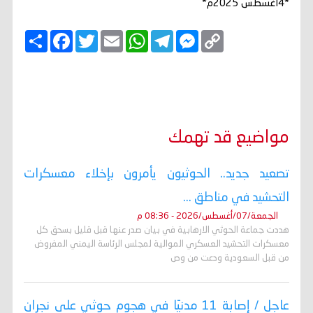
*4اغسطس 2025م*
C
M
T
W
E
T
F
ا
o
e
e
h
m
w
a
ن
p
s
l
a
a
i
c
ش
y
s
e
t
i
t
e
ر
b
t
l
s
g
e
L
o
e
A
r
n
i
o
r
p
a
g
n
k
p
m
e
k
r
مواضيع قد تهمك
تصعيد جديد.. الحوثيون يأمرون بإخلاء معسكرات
التحشيد في مناطق ...
الجمعة/07/أغسطس/2026 - 08:36 م
هددت جماعة الحوثي الارهابية في بيان صدر عنها قبل قليل بسحق كل
معسكرات التحشيد العسكري الموالية لمجلس الرئاسة اليمني المفروض
من قبل السعودية ودعت من وص
عاجل / إصابة 11 مدنيًا في هجوم حوثي على نجران