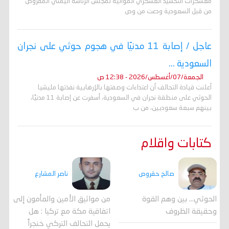
معسكرات التحشيد العسكري الموالية لمجلس الرئاسة اليمني المفروض
من قبل السعودية ودعت من وص
عاجل / إصابة 11 مدنيًا في هجوم حوثي على نجران
السعودية ...
الجمعة/07/أغسطس/2026 - 12:38 ص
أعلنت قيادة التحالف أن اعتداءات وصفتها بالإرهابية نفذتها مليشيا
الحوثي على منطقة نجران في السعودية، أسفرت عن إصابة 11 مدنيًا،
بينهم سبعة سعوديين، من ب
كتابات واقلام
صالح حقروص
ناصر المشارع
الحوثي... بين وهم القوة
من مواثيق الأمين والمأمون إلى
وحقيقة الظروف
اتفاقية مكة مع تركيا : هل
يحمل التحالف التركي خنجراً