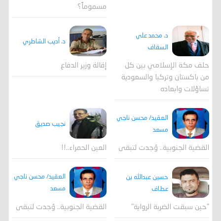
مسموماً؟
د. محمد علي
د. أديب الشاطري
السقاف
حلف مكة الإسلامي بين كل
إقالة وزير الدفاع
من باكستان وتركيا والسعودية
تساؤلات وابعاده
العقيد/ محسن ناجي
نجيب صديق
مسعد
القضية الجنوبية.. وُجدت لتبقى
العين الحمراء..!!
العقيد/ محسن ناجي
حسين عبدالله بن
مسعد
عطاف
القضية الجنوبية.. وُجدت لتبقى
"حين سبقت الضربة الرواية"