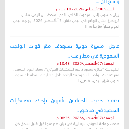
واسع الن ...
السبت/08/أغسطس/2026 - 12:10 ص
بيان منسوب إلى المبعوث الخاص للأمم المتحدة إلى اليمن، هانس
غروندبرغ، بشأن الوضع في اليمن عمّان، 7 آبأغسطس 2026- يواجه اليمن
اليوم خطراً متزايداً من ال
عاجل: مسيرة حوثية تستهدف مقر قوات الواجب
السعودية في مطار عت ...
الجمعة/07/أغسطس/2026 - 10:43 م
استهدفت *طائرة مسيرة تابعة لمليشيات الحوثي*، مساء اليوم الجمعة،
مقر *قوات الواجب السعودية* الواقع داخل مطار عتق بمحافظة شبوة،
جنوب شرق اليمن. تفاصيل ا
تصعيد جديد.. الحوثيون يأمرون بإخلاء معسكرات
التحشيد في مناطق ...
الجمعة/07/أغسطس/2026 - 08:36 م
هددت جماعة الحوثي الارهابية في بيان صدر عنها قبل قليل بسحق كل