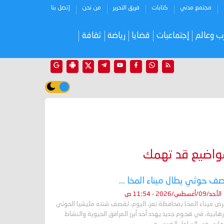
مجتمع مدني
كتابات
فريق التحرير
من نحن
إتصل بنا
ب وعالم
إجتماعيات
قضايا
رياضة
ثقافة
واضيع قد تهمك
ف حوثي يطال ميناء المخا ...
الأحد/09/أغسطس/2026 - 11:54 ص
رض ميناء المخا بمحافظة تعز، اليوم، لقصف شنته مليشيا الحوثي
رهابية، في هجوم جديد يهدد أحد أبرز المرافق الحيوية والنشاط