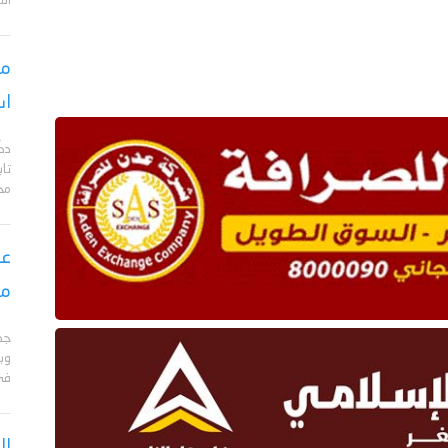
الت
مس
اس
دك
تا
مح
عق
مأ
جد
وبا
في 
ال