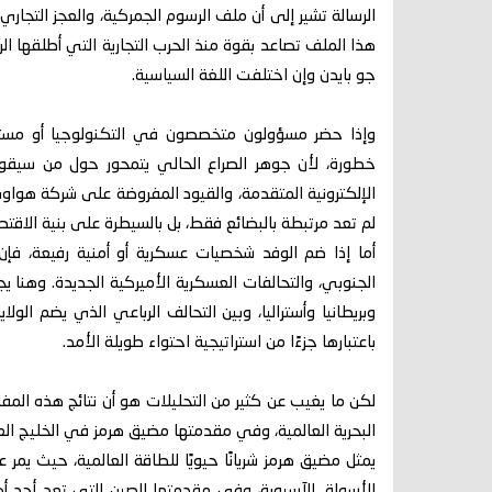
الرسالة تشير إلى أن ملف الرسوم الجمركية، والعجز التجاري
هذا الملف تصاعد بقوة منذ الحرب التجارية التي أطلقها ا
جو بايدن وإن اختلفت اللغة السياسية.
وإذا حضر مسؤولون متخصصون في التكنولوجيا أو مستشا
خطورة، لأن جوهر الصراع الحالي يتمحور حول من سيقود ا
الإلكترونية المتقدمة، والقيود المفروضة على شركة هوا
لم تعد مرتبطة بالبضائع فقط، بل بالسيطرة على بنية الاقتص
أما إذا ضم الوفد شخصيات عسكرية أو أمنية رفيعة، فإن 
الجنوبي، والتحالفات العسكرية الأميركية الجديدة. وهنا يج
وبريطانيا وأستراليا، وبين التحالف الرباعي الذي يضم الولاي
باعتبارها جزءًا من استراتيجية احتواء طويلة الأمد.
لكن ما يغيب عن كثير من التحليلات هو أن نتائج هذه المف
البحرية العالمية، وفي مقدمتها مضيق هرمز في الخليج الع
يمثل مضيق هرمز شريانًا حيويًا للطاقة العالمية، حيث يمر
الأسواق الآسيوية، وفي مقدمتها الصين التي تعد أحد أك