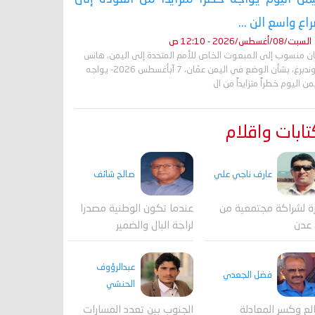
اع واسع الن ...
السبت/08/أغسطس/2026 - 12:10 ص
ان منسوب إلى المبعوث الخاص للأمم المتحدة إلى اليمن، هانس
غروندبرغ، بشأن الوضع في اليمن عمّان، 7 آبأغسطس 2026- يواجه
من اليوم خطراً متزايداً من ال
ابات واقلام
عارف ناجي علي
صالح شائف
ة لشراكة مجتمعية من
عندما تكون الوطنية مصدرا
 عدن
لراحة البال والضمير
عبدالرؤوف
فضل الجعدي
الحنشي
لع وكسر المعادلة
الجنوب بين تعدد المسارات