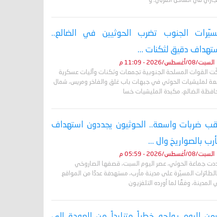
جاري في الساحل الغربي. و
يّرات الجنوب تضرب الحوثيين في الضالع..
تهداف دقيق لثكنات ...
السبت/08/أغسطس/2026 - 11:09 م
ّت القوات المسلحة الجنوبية تجمعات وثكنات وآليات عسكرية
بعة لمليشيات الحوثي في جبهات باب غلق والفاخر ومريس، شمال
افظة الضالع، مكبدة المليشيات خسا
ب ضربات واسعة.. الحوثيون يجددون استهداف
رب بالصواريخ وال ...
السبت/08/أغسطس/2026 - 05:59 م
دت جماعة الحوثي، عصر اليوم السبت، قصفها الصاروخي
لطائرات المسيّرة على مدينة مأرب، مستهدفة عددًا من المواقع
المدينة، وفقًا لما أورده التلفزيون
يمن اليوم يواجه خطراً متزايداً من العودة إلى