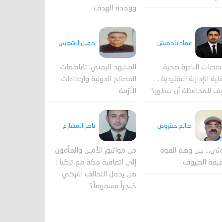
ووحدة الهدف
جميل الشعبي
عماد باحميش
المشهد اليمني: تقاطعات
صصات النادرة ضحية
المصالح الدولية وارتدادات
ية الإدارية التقليدية . .
الأزمة
ف للمحافظة أن تتطور؟
صالح حقروص
ناصر المشارع
ثي... بين وهم القوة
من مواثيق الأمين والمأمون
يقة الظروف
إلى اتفاقية مكة مع تركيا :
هل يحمل التحالف التركي
خنجراً مسموماً؟