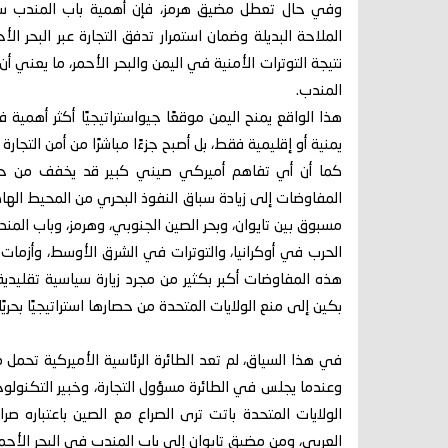
وفي حال تعطل مضيق هرمز، فإن أهمية باب المندب ست
الملاحة البديلة وضمان استمرار تدفق التجارة عبر البحر 
نتيجة التوترات الأمنية في اليمن والبحر الأحمر، ما يعني أ
المندب.
هذا الواقع يمنح اليمن موقعًا جيواستراتيجيًا أكثر أهمية 
يمنية أو إقليمية فقط، بل أصبح جزءًا مباشرًا من أمن التجارة
كما أن أي تفاهم أميركي صيني كبير قد يخفف من حد
المفاوضات إلى زيادة سباق النفوذ البحري من المحيط الهادئ
مسبوق بين تايوان، وبحر الصين الجنوبي، وهرمز، وباب ال
الحرب في أوكرانيا، والتوترات في الشرق الأوسط، وأزمات 
هذه المفاوضات أكبر بكثير من مجرد زيارة سياسية تقليدي
بكين إلى منع الولايات المتحدة من حصارها استراتيجيًا بحريًا و
في هذا السياق، لم تعد الطائرة الرئاسية الأميركية تحم
وعندما يجلس في الطائرة مسؤول التجارة، وخبير التكنولوجي
الولايات المتحدة باتت ترى الصراع مع الصين باعتباره صرا
العربي، ومن مضيق تايوان إلى باب المندب في البحر الأحمر