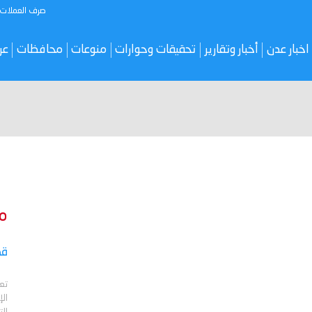
صرف العملات
اخبار عدن
أخبار وتقارير
تحقيقات وحوارات
منوعات
محافظات
عر
م
قص
تع
الإ