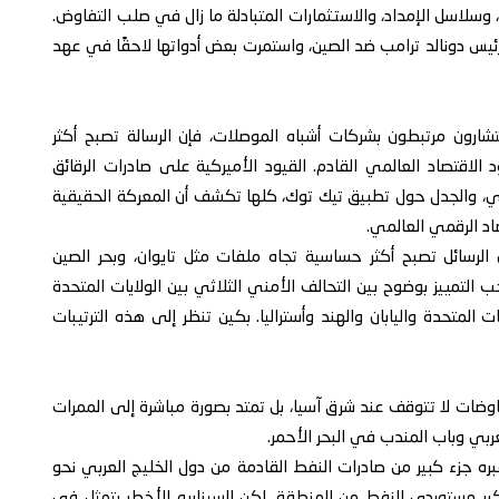
، وسلاسل الإمداد، والاستثمارات المتبادلة ما زال في صلب التفاوض.
لرئيس دونالد ترامب ضد الصين، واستمرت بعض أدواتها لاحقًا في عهد
رون مرتبطون بشركات أشباه الموصلات، فإن الرسالة تصبح أكثر
لاقتصاد العالمي القادم. القيود الأميركية على صادرات الرقائق
وي، والجدل حول تطبيق تيك توك، كلها تكشف أن المعركة الحقيقية
اد الرقمي العالمي.
الرسائل تصبح أكثر حساسية تجاه ملفات مثل تايوان، وبحر الصين
ب التمييز بوضوح بين التحالف الأمني الثلاثي بين الولايات المتحدة
ات المتحدة واليابان والهند وأستراليا. بكين تنظر إلى هذه الترتيبات
اوضات لا تتوقف عند شرق آسيا، بل تمتد بصورة مباشرة إلى الممرات
ربي وباب المندب في البحر الأحمر.
 عبره جزء كبير من صادرات النفط القادمة من دول الخليج العربي نحو
بر مستوردي النفط من المنطقة. لكن السيناريو الأخطر يتمثل في