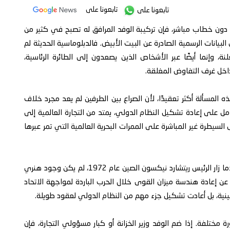
تابعونا على
تابعونا على
 دون خطاب مباشر، فإن تركيبة الوفد المرافق له تصبح في كثير من
 البيانات الرسمية الصادرة عن البيت الأبيض. فالدبلوماسية الحديثة لم
نة، وإنما أيضًا عبر الأشخاص الذين يصعدون إلى الطائرة الرئاسية،
داخل غرف التفاوض المغلقة.
ه المسألة أكثر تعقيدًا، لأن الصراع بين الطرفين لم يعد مجرد خلاف
ل على إعادة تشكيل النظام الدولي، يمتد من التجارة العالمية إلى
لسيطرة غير المباشرة على الممرات البحرية العالمية التي تمر عبرها
التاريخ الأميركي يقدم نموذجًا واضحًا في هذا السياق. عندما زار الرئيس ريتشارد نيكسون الصين عام 1972، لم يكن وجود هنري
ا عن إعادة هندسة ميزان القوى خلال الحرب الباردة لمواجهة الاتحاد
لصينية، بل أعادت تشكيل جزء مهم من النظام الدولي لعقود طويلة.
ة مختلفة. إذا ضم الوفد وزير الخزانة أو كبار مسؤولي التجارة، فإن