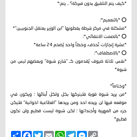
*كيف يتم التلفيق بدون فبركة؟ .. يتم:*
⭕ *بالتعميم*:
*مشكلة في مركز شرطة يغطونها "ابن الوزير يعتقل الجنوبيين"*
⭕ *بالصمت الانتقائي*:
*عشرة إنجازات تُحذف، وخطأ واحد يُضخم 24 ساعة*
⭕ *بالاصطفاف*:
*نفس ثلاثة ضيوف يُقدمون كـ "شارع شبوة" وبعضهم ليس من
شبوة*
*وختاماً*
*من يريد شبوة قوية فليتركها بكل ولكل أبنائها ؛ ويكون في
موقعه فيها لن يزيحه احد ومن يريدها "اقطاعية اخوانية" فليكن
جزء من المهرية وأجنداتها ؛ لكن شبوة ليست قطيع ولن تكون
قطيع*
C
M
T
W
E
T
F
ا