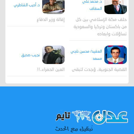
د. محمد علي
د. أديب الشاطري
السقاف
حلف مكة الإسلامي بين كل
إقالة وزير الدفاع
من باكستان وتركيا والسعودية
تساؤلات وابعاده
العقيد/ محسن ناجي
نجيب صديق
مسعد
القضية الجنوبية.. وُجدت لتبقى
العين الحمراء..!!