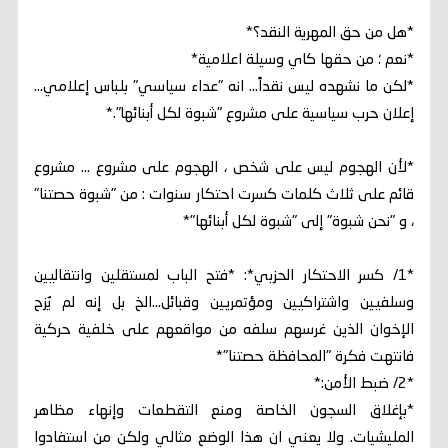
*هل من حق المهرية النقد؟*
*نعم ؛ من حقها كاي وسيلة اعلامية*
*لكن ما نشهده ليس نقداً... انه "عداء سياسي" بلباس إعلامي...
إعلان حرب سياسية على مشروع "شبوة لكل أبنائها".*
*لأن الهجوم ليس على شخص ، الهجوم على مشروع ... مشروع
قائم على ثلاث كلمات كسرت احتكار سنوات : من "شبوة حصتنا"
، و "نحن شبوة" إلى "شبوة لكل أبنائها"*
*1/ كسر الاحتكار الحزبي*: *فتح الباب لمستقلين وانتقاليين
وسلفيين واشتراكيين ومؤتمريين وقبائل...الخ بل إنه لم يُزح
الإخوان الذين غرسهم سلفه من مواقعهم على خلفية حركية
فانتهت فكرة "المحافظة حصتنا"*
*2/ ضبط الأمن:*
*بإغلاق السجون الخاصة ومنع التقطعات وإنهاء مظاهر
المليشيات. ولا يعني ان هذا الوضع مثالي ولكن من استفادوا