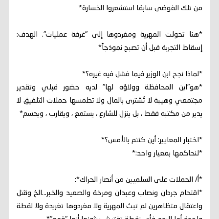
من تلك الفوضى سابقا استشعروا الخسارة*
*هنا تحولت المهرية ومغردوها إلى "غرفة عمليات". الهدف:
إسقاط التجربة قبل أن تصبح نموذجاً*
*لماذا نجح ابن الوزير فيما فشل فيه غيره؟*
*هو"ابن المحافظة وولاؤه لها" لديه حضور قبلي وتقدير
مجتمعي وهيبة لا تُشترى بالمال ولا تطمسها حملات التلفيق لا
يدير من مكتبه فقط ، بل ينزل للشارع ، يستمع ، ويقارب ، ويحسم*
*اختبار المعايير: أين كنتم بالأمس؟*
*لنحاكمها بمعيار واحد:*
*أ/ الحملات على السلميين من أنصار الحراك*:
*اقتحام جردان ونصاب وعبدان ومرخة والصعيد والخبر...الخ وقتل
واعتقال متظاهرين لم تبث المهرية ولا مغردوها تغريدة ولا لقطة