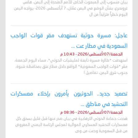
بيان منسوب إلى المبعوث الخاص للأمم المتحدة إلى اليمن، هانس
غروندبرغ، بشأن الوضع في اليمن عمّان، 7 آبأغسطس 2026- يواجه اليمن
اليوم خطراً متزايداً من ال
عاجل: مسيرة حوثية تستهدف مقر قوات الواجب
السعودية في مطار عت ...
الجمعة/07/أغسطس/2026 - 10:43 م
استهدفت *طائرة مسيرة تابعة لمليشيات الحوثي*، مساء اليوم الجمعة،
مقر *قوات الواجب السعودية* الواقع داخل مطار عتق بمحافظة شبوة،
جنوب شرق اليمن. تفاصيل ا
تصعيد جديد.. الحوثيون يأمرون بإخلاء معسكرات
التحشيد في مناطق ...
الجمعة/07/أغسطس/2026 - 08:36 م
هددت جماعة الحوثي الارهابية في بيان صدر عنها قبل قليل بسحق كل
معسكرات التحشيد العسكري الموالية لمجلس الرئاسة اليمني المفروض
من قبل السعودية ودعت من وص