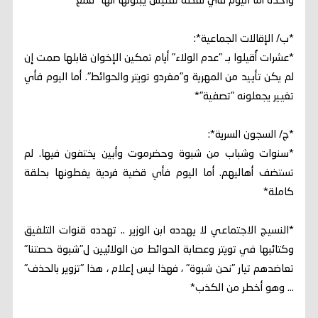
واحدة أما اليوم فأي نقطة تفتيش يبثونها أنها "قمع"*
*ب/ الإقالات الجماعية*:
*عشرات أُقيلوا بـ "عدم الولاء" أيام تمكين الإخوان قابلها صمت إن
لم يكن تأييد من المهرية و"مغردو تويتر والحوائط". أما اليوم فأي
تغيير يجعلونه "تصفية"*
*ج/ السجون السرية*:
*سنوات وشباب من شبوة وحضرموت وأبين يختفون فيها. لم
تستضف أهاليهم. أما اليوم فأي قضية فردية يغطونها بحلقة
كاملة*
*النسيج الاجتماعي لا يهدده ابن الوزير .. تهدده قنوات التلفيق
وكتائبها في تويتر وعصابة الحوائط من الولائيين ل"شبوة حصتنا"
تعاضدهم تيار "نحن شبوة" ، فهذا ليس إعلام ، هذا "تزوير بالحذف"
... وهو أخطر من الكذب*