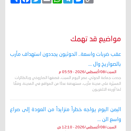
o
e
e
h
m
w
a
ن
p
s
l
a
a
i
c
ش
y
s
e
t
i
t
e
ر
b
t
l
s
g
e
L
o
e
A
r
n
i
o
r
p
a
g
n
k
p
m
e
k
r
مواضيع قد تهمك
عقب ضربات واسعة.. الحوثيون يجددون استهداف مأرب
بالصواريخ وال ...
السبت/08/أغسطس/2026 - 05:59 م
جددت جماعة الحوثي، عصر اليوم السبت، قصفها الصاروخي وبالطائرات
المسيّرة على مدينة مأرب، مستهدفة عددًا من المواقع في المدينة، وفقًا
لما أورده التلفزيون
اليمن اليوم يواجه خطراً متزايداً من العودة إلى صراع
واسع الن ...
السبت/08/أغسطس/2026 - 12:10 ص