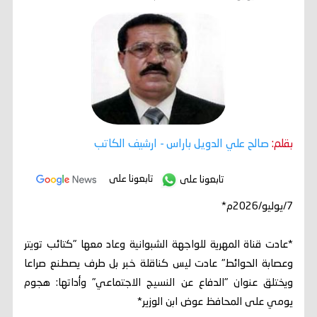
بقلم:
صالح علي الدويل باراس
- ارشيف الكاتب
تابعونا على
تابعونا على
7/يوليو/2026م*
*عادت قناة المهرية للواجهة الشبوانية وعاد معها "كتائب تويتر
وعصابة الحوائط" عادت ليس كناقلة خبر بل طرف يصطنع صراعا
ويختلق عنوان "الدفاع عن النسيج الاجتماعي" وأداتها: هجوم
يومي على المحافظ عوض ابن الوزير*