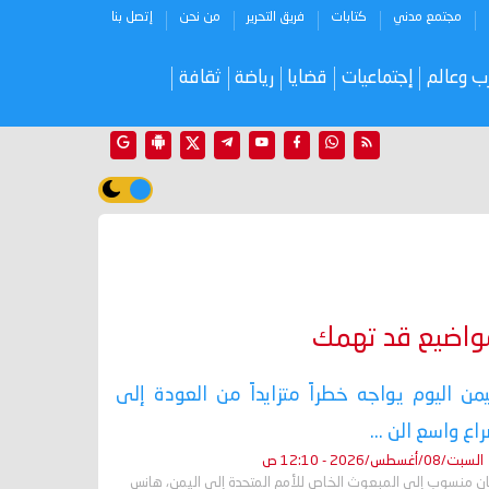
مجتمع مدني
كتابات
فريق التحرير
من نحن
إتصل بنا
ب وعالم
إجتماعيات
قضايا
رياضة
ثقافة
واضيع قد تهمك
يمن اليوم يواجه خطراً متزايداً من العودة إلى
اع واسع الن ...
السبت/08/أغسطس/2026 - 12:10 ص
ان منسوب إلى المبعوث الخاص للأمم المتحدة إلى اليمن، هانس