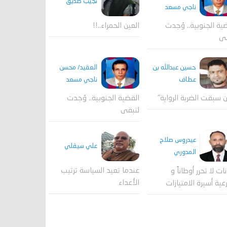
نجيب صديق
ناجي مسعد
ية الجنوبية.. وُجدت
العين الحمراء..!!
قى
العقيد/ محسن
حسين عبدالله بن
ناجي مسعد
عطاف
القضية الجنوبية.. وُجدت
 سبقت الضربة الرواية"
لتبقى
عيدروس صلاح
علي سيقلي
المدوري
عندما تعيد السياسة ترتيب
نات لا تحرر أوطاناً و
الأعداء
عية أسيرة الامتيازات