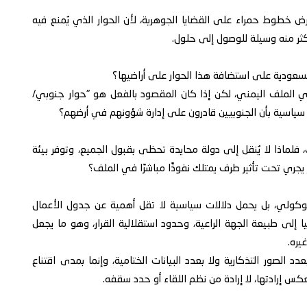
بفرض خطوط حمراء على القضايا الجوهرية، لأن الحوار الذي يُمنع فيه
ثر منه وسيلة للوصول إلى حلول.
 السعودية على استضافة هذا الحوار على أراضيها؟
 في الملف اليمني، لكن إذا كان المقصود بالفعل هو "حوار جنوبي/
ة سياسية بأن الجنوبيين قادرون على إدارة شؤونهم في أرضهم؟
 فلماذا لا يُنقل إلى دولة محايدة تحظى بقبول الجميع، وتوفر بيئة
وار يجري تحت تأثير طرف يمتلك نفوذًا مباشرًا في الملف؟
وكولي، بل يحمل دلالات سياسية لا تقل أهمية عن جدول الأعمال
يا إلى طبيعة الجهة الراعية، وحدود استقلالية القرار، وهو ما يجعل
يره.
دد الصور التذكارية ولا بعدد البيانات الختامية، وإنما بمدى اقتناع
عكس إرادتها، لا إرادة من نظم اللقاء أو حدد سقفه.