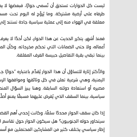
ليست كل الحوارات تستحق أن تُسمى حوارًا، فبعضها لا يعد
طرفاه على أرضية مشتركة. وما يُروَّج له اليوم تحت مس
معلقة في الهواء منه إلى عملية سياسية جادة تستند إل
فمنذ أشهر، يتكرر الحديث عن هذا الحوار، لكن أحدًا لا ي
أعماله، ولا حتى الضمانات التي تحكم مخرجاته. وكأن ال
بينما تبقى بقية التفاصيل حبيسة الغرف المغلقة.
والأكثر إثارة للتساؤل أن هذا الحوار يُقدَّم باعتباره "حوارً
اليمنية، وهي شرعية تعلن في كل وثائقها ومواقفها الرس
مصيره أو استعادة دولته السابقة. وهنا يبرز السؤال ا
سياسية، بينما السقف الذي يُفرض عليهما مسبقًا يمنع أصل
إذا كان سقف الحوار محددًا سلفًا، وكانت إحدى أهم الق
سيتحاور حوله الجنوبيون؟ هل سيكون الحوار حول تقاسم ا
إطار سياسي يختلف كثير من المشاركين المحتملين مع أسسه