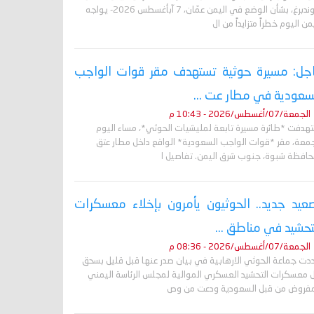
غروندبرغ، بشأن الوضع في اليمن عمّان، 7 آبأغسطس 2026- يواجه
من اليوم خطراً متزايداً من ال
جل: مسيرة حوثية تستهدف مقر قوات الواجب
سعودية في مطار عت ...
الجمعة/07/أغسطس/2026 - 10:43 م
تهدفت *طائرة مسيرة تابعة لمليشيات الحوثي*، مساء اليوم
جمعة، مقر *قوات الواجب السعودية* الواقع داخل مطار عتق
حافظة شبوة، جنوب شرق اليمن. تفاصيل ا
عيد جديد.. الحوثيون يأمرون بإخلاء معسكرات
تحشيد في مناطق ...
الجمعة/07/أغسطس/2026 - 08:36 م
دت جماعة الحوثي الارهابية في بيان صدر عنها قبل قليل بسحق
 معسكرات التحشيد العسكري الموالية لمجلس الرئاسة اليمني
مفروض من قبل السعودية ودعت من وص