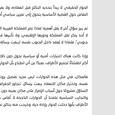
الحوار الحقيقي لا يبدأ بتحديد النتائج قبل انعقاده، ولا 
النقاش حول القضية الأساسية يتحول إلى تمرين سياسي أك
ثم يبرز سؤال آخر لا يقل أهمية: لماذا تصر المملكة العربية
لا أحد ينكر ثقل المملكة ودورها الإقليمي، ولا تأثيرها
جنوبي"، فلماذا لا يُعقد داخل الجنوب نفسه، ليبعث برسال
وإذا كانت هناك اعتبارات أمنية أو سياسية تحول دون ذلك،
أكثر اطمئنانًا لجميع الأطراف، بعيدًا عن أي انطباع بأن الح
فالمكان، في مثل هذه الحوارات، ليس مجرد تفصيل بروت
نفسه. واختيار مكان الانعقاد يبعث برسائل تتجاوز الجغراف
التساؤل مشروعًا حول أسباب الإصرار على مكان بعينه دون غ
والتجارب السياسية علمتنا أن الحوارات الناجحة لا تُقاس بع
الأطراف بأنها دخلت الحوار بإرادة حرة، وخرجت منه بنتائج ت