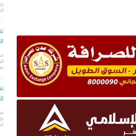
الي
عا
ال
اس
ال
بم
تص
ال
هد
كل
ال