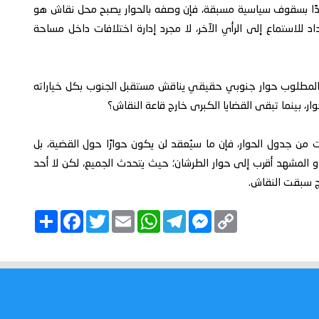
يدًا بسقوف سياسية مسبقة، فإن وصفه بالحوار يصبح محل نقاش هو
اد للاستماع إلى الرأي الآخر، لا مجرد إدارة اختلافات داخل مساحة
ل المطلوب حوار جنوبي حقيقي يناقش مستقبل الجنوب بكل خياراته
وار، بينما تبقى القضايا الكبرى خارج قاعة النقاش؟
من جدول الحوار، فإن ما سيُعقد لن يكون حوارًا حول القضية، بل
و المشهد أقرب إلى حوار الطرشان؛ حيث يتحدث الجميع، لكن لا أحد
ئج سبقت النقاش.
C
M
T
W
E
T
F
ا
o
e
e
h
m
w
a
ن
p
s
l
a
a
i
c
ش
y
s
e
t
i
t
e
ر
b
t
l
s
g
e
L
o
e
A
r
n
i
o
r
p
a
g
n
k
p
m
e
k
r