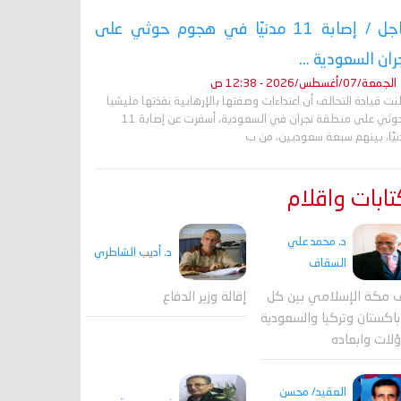
عاجل / إصابة 11 مدنيًا في هجوم حوثي على
ران السعودية ...
الجمعة/07/أغسطس/2026 - 12:38 ص
نت قيادة التحالف أن اعتداءات وصفتها بالإرهابية نفذتها مليشيا
الحوثي على منطقة نجران في السعودية، أسفرت عن إصابة 11
نيًا، بينهم سبعة سعوديين، من ب
ابات واقلام
د. محمد علي
د. أديب الشاطري
السقاف
 مكة الإسلامي بين كل
إقالة وزير الدفاع
اكستان وتركيا والسعودية
لات وابعاده
العقيد/ محسن