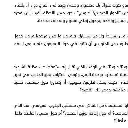
و كونه عنوانًا بلا مضمون، وصدىً يتردد في الفراغ دون أن يلتقي
مى "الحوار الجنوبي/الجنوبي" يبدو، حتى اللحظة، أقرب إلى فكرة
ى معايير واضحة وجدول زمني معلوم وأهداف محددة.
عرف متى سيبدأ، ولا من سيشارك فيه، ولا ما هي مرجعياته، ولا جدول
مطلوب من الجنوبيين أن يثقوا في حوار لا يعرفون عنه سوى اسمه،
ا جنوبيًا/جنوبيًا"، في الوقت الذي يُقال إنه سيُعقد تحت مظلة الشرعية
مية تمسكها بوحدة اليمن، وترفض الاعتراف بحق الجنوب في تقرير
لمنطقي: كيف يمكن لطرفين جنوبيين أن يتحاورا حول مستقبل قضية
ًا مناقشة جوهر تلك القضية؟
ضايا المستبعدة من النقاش هي مستقبل الجنوب السياسي، فما الذي
لمناصب؟ أم حول إعادة توزيع الحصص؟ أم حول تحسين العلاقة داخل
 أصلاً؟