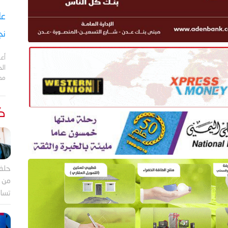
نج
أعل
مد
كت
حلف
من ب
تساؤ