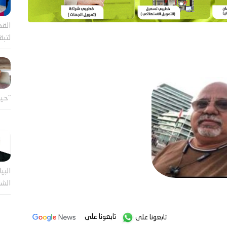
القض
لتب
"حين
البيا
الشر
تابعونا على
تابعونا على