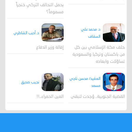
يحمل التحالف التركي خنجراً
مسموماً؟
د. محمد علي
د. أديب الشاطري
السقاف
حلف مكة الإسلامي بين كل
إقالة وزير الدفاع
من باكستان وتركيا والسعودية
تساؤلات وابعاده
العقيد/ محسن ناجي
نجيب صديق
مسعد
القضية الجنوبية.. وُجدت لتبقى
العين الحمراء..!!