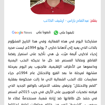
بقلم:
عبدالقادر باراس
- ارشيف الكاتب
تابعونا على
تابعونا على
مشاركتنا اليوم في هذه الفعالية، وفي هذا التاريخ المشؤوم
بالذات الذي يعيد إلى أذهاننا ذكرى 7 يوليو 1994م، ليست مجرد
إحياء لذكرى أليمة مرّت، بل هي تأكيد على استمرار رفضنا
القاطع ونضالنا المستمر ضد كل ما تحيكه النخب اليمنية
وداعموها من الأطراف الإقليمية، فالجنوب يمر اليوم بمرحلة
مشابهة لمرحلة ما بعد الغزو والاحتلال عام 1994م، جراء
ممارسات تلك النخب الشمالية التي ما زالت محكومة بعقلية
"الضم والاحتلال" وترفض بصلف الاعتراف بالواقع الجديد الذي
فرضته تضحيات الجنوبيين على الأرض في حرب 2015م، لتستمر
في حشد كل طاقاتها ضد إرادة شعبنا، مستخدمةً غطاء ما
يسمى بـ 'الشرعية' لتمرر من خلاله محاولات إعادة احتلالها