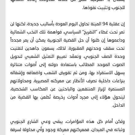
للجنوب وتثبيت نفوذها.
إن عقلية 94 الميتة تحاول اليوم العودة بأساليب جديدة، لكنها لن
تمر تحت غطاء "التفريخ" السياسي، فواهمة تلك النخب الشمالية
وداعموها إن ظنوا أن حل القضية الجنوبية يمكن أن يمر مجدداً
تحت سقف وحدتهم المقبورة. لذلك، يسعون جاهدين لتفتيت
وحدة الصف الجنوبي، وتعمّد تمييع التمثيل الشعبي لتحويل
الصوت الموحد المطالب باستعادة دولته إلى أصوات متناثرة
يسهل الاستفراد بها، ومن ثم تقويض الشعب واضعافه وإشغاله
بنزاعات داخلية تصرف الأنظار عن معركته المصيرية. ومحاولاتهم
المستمرة لإبراز المنتفعين والباحثين عن المكاسب الشخصية،
ليتحول هؤلاء إلى مجرد أدوات رخيصة تُطعن بها القضية من
الداخل.
ولكن أمام كل هذه المؤامرات، يبقى وعي الشارع الجنوبي
وثباته في الميدان، فمعركتهم معركة وجود وأي محاولة لسرقة