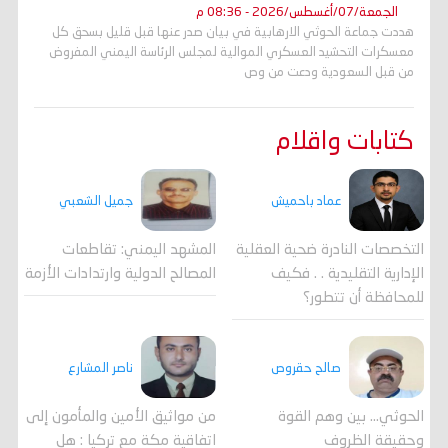
الجمعة/07/أغسطس/2026 - 08:36 م
هددت جماعة الحوثي الارهابية في بيان صدر عنها قبل قليل بسحق كل
معسكرات التحشيد العسكري الموالية لمجلس الرئاسة اليمني المفروض
من قبل السعودية ودعت من وص
كتابات واقلام
جميل الشعبي
عماد باحميش
المشهد اليمني: تقاطعات
التخصصات النادرة ضحية العقلية
المصالح الدولية وارتدادات الأزمة
الإدارية التقليدية . . فكيف
للمحافظة أن تتطور؟
صالح حقروص
ناصر المشارع
الحوثي... بين وهم القوة
من مواثيق الأمين والمأمون إلى
وحقيقة الظروف
اتفاقية مكة مع تركيا : هل