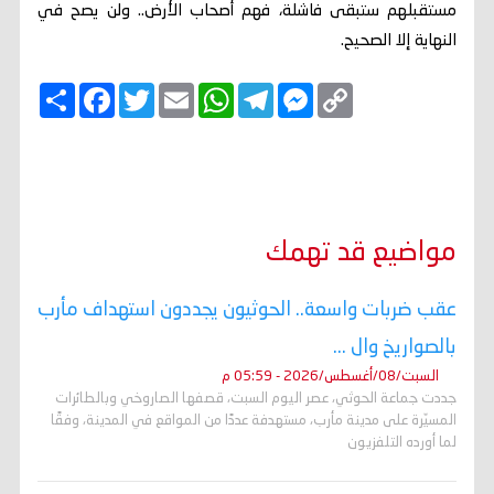
مستقبلهم ستبقى فاشلة، فهم أصحاب الأرض.. ولن يصح في
النهاية إلا الصحيح.
C
M
T
W
E
T
F
ا
o
e
e
h
m
w
a
ن
p
s
l
a
a
i
c
ش
y
s
e
t
i
t
e
ر
b
t
l
s
g
e
L
o
e
A
r
n
i
o
r
p
a
g
n
k
p
m
e
k
r
مواضيع قد تهمك
عقب ضربات واسعة.. الحوثيون يجددون استهداف مأرب
بالصواريخ وال ...
السبت/08/أغسطس/2026 - 05:59 م
جددت جماعة الحوثي، عصر اليوم السبت، قصفها الصاروخي وبالطائرات
المسيّرة على مدينة مأرب، مستهدفة عددًا من المواقع في المدينة، وفقًا
لما أورده التلفزيون