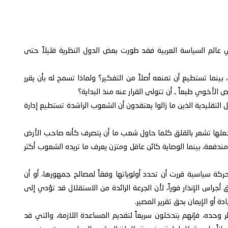
 عالم السياسة العربية فقد طورت بعض الدول النظرية قليلاً حتى
بينما تستطيع أن تمنعه أصلاً من التفكير؟ ولماذا تسمح له بأن يقرر
ص الأخوي طبعاً ـ أن تتولى القرار عنه منذ البداية؟
التقليدية الذين ما زالوا يعتقدون أن الشعوب الراشدة تستطيع إدارة
جعلها تشعر بالقلق كلما حاول شعب ما أن يتصرف كأنه صاحب الأرض
ندفعة، بينما الوصاية كائن عاقل ومتزن يعرف ما تريده الشعوب أكثر
ن حركة سياسية قررت أن تحدد أولوياتها وفقاً لمصالح جمهورها، أو أن
أجراس الإنذار فوراً، لأن الجرعة الزائدة من الاستقلال قد تؤدي إلى
ة أو الإيمان بحق تقرير المصير.
ر وحده، فإنهم يتدخلون سريعاً لتقديم المساعدة اللازمة، والتي قد