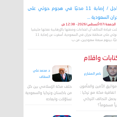
عاجل / إصابة 11 مدنيًا في هجوم حوثي على
ران السعودية ...
الجمعة/07/أغسطس/2026 - 12:38 ص
نت قيادة التحالف أن اعتداءات وصفتها بالإرهابية نفذتها مليشيا
الحوثي على منطقة نجران في السعودية، أسفرت عن إصابة 11
نيًا، بينهم سبعة سعوديين، من ب
ابات واقلام
د. محمد علي
ناصر المشارع
السقاف
واثيق الأمين والمأمون
حلف مكة الإسلامي بين كل
اتفاقية مكة مع تركيا :
من باكستان وتركيا والسعودية
حمل التحالف التركي
تساؤلات وابعاده
اً مسموماً؟