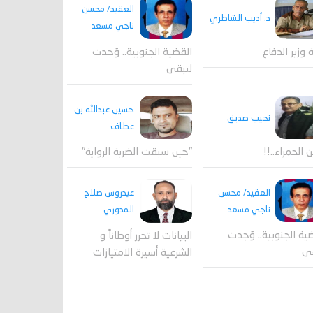
العقيد/ محسن
د. أديب الشاطري
ناجي مسعد
القضية الجنوبية.. وُجدت
ة وزير الدفاع
لتبقى
حسين عبدالله بن
نجيب صديق
عطاف
ن الحمراء..!!
"حين سبقت الضربة الرواية"
العقيد/ محسن
عيدروس صلاح
ناجي مسعد
المدوري
ية الجنوبية.. وُجدت
البيانات لا تحرر أوطاناً و
قى
الشرعية أسيرة الامتيازات