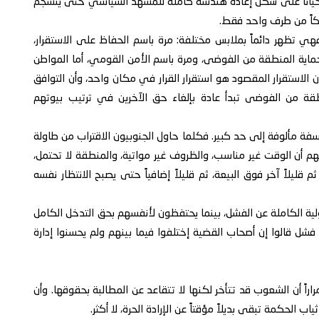
أحياناً على شكل إعادة هندسة كاملة للمشهد السياسي حتى ينسجم
كاً من طرف واحد فقط.
. فهي تظهر دائماً بملابس مختلفة: مرة باسم الحفاظ على الاستقرار،
ماية المنطقة من الفوضى، ومرة باسم الأمن القومي، أما المواطن
لاستقرار المقصود هو استقرار القرار في مكان واحد، وأن التوافق
قة من الفوضى تبدأ عادة بإلغاء حق الآخرين في ترتيب بيوتهم
ة مألوفة إلى حد كبير. فكلما حاول الجنوبيون الاقتراب من طاولة
 أن الوقت غير مناسب، والظروف غير مواتية، والمنطقة لا تحتمل،
ثم قليلاً آخر فوق البيعة، ثم قليلاً إضافياً حتى يصبح الانتظار نفسه
لية الكاملة عن الفشل، بينما يحتفظون لأنفسهم بحق التدخل الكامل
ا فشل قالوا إن أصحاب القضية إختلفوا فيما بينهم ولم يحسنوا إدارة
راراً أن الشعوب قد تتأخر لكنها لا تتقاعد عن المطالبة بحقوقها. وأن
 الحكمة تبقى بديلاً مؤقتاً عن الإرادة الحرة، لا أكثر.