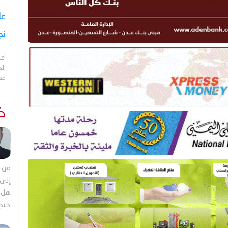
نج
أعل
مد
كت
من م
إلى 
هل ي
خنجر