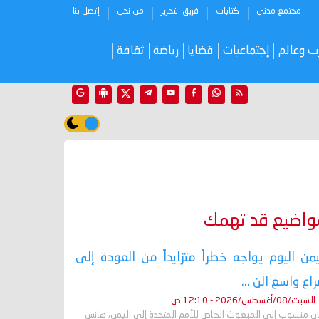
مجتمع مدني
كتابات
فريق التحرير
من نحن
إتصل بنا
ب وعالم
إجتماعيات
قضايا
رياضة
ثقافة
واضيع قد تهمك
يمن اليوم يواجه خطراً متزايداً من العودة إلى
اع واسع الن ...
السبت/08/أغسطس/2026 - 12:10 ص
ان منسوب إلى المبعوث الخاص للأمم المتحدة إلى اليمن، هانس