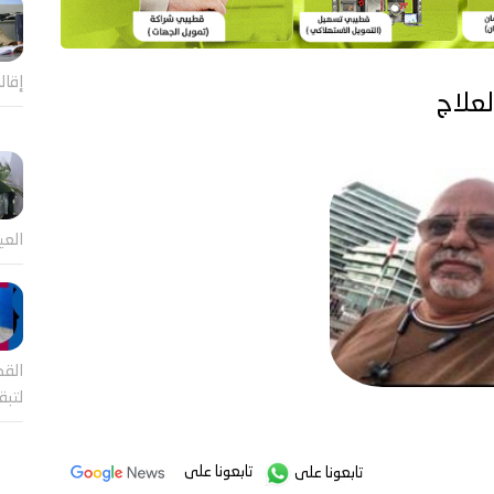
إقال
لعلاج
العي
القض
لتب
تابعونا على
تابعونا على