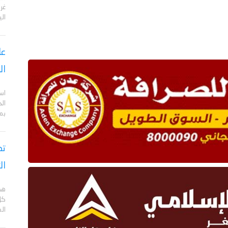
الي
عا
ال
اس
ال
بم
تص
ال
هد
كل
ال