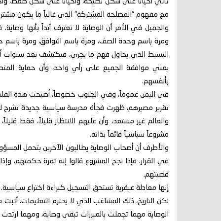
تأتي أحياناً على شكل نصيحة، وأحياناً على شكل ضغط، و
مع مفهوم "المصلحة المشتركة" الذي غالباً ما يكون مشتر
والجميل في الأمر أن الوصاية لا تعترف أبداً بأنها وصاية
ومرة باسم وحدة الصف، ومرة باسم التوافق، ومرة باسم ح
البسيط الذي يحاول فهم ما يجري، فيكتشف بعد سنوات أن ا
يعني موافقة الجميع على رأي واحد، وأن حماية المنط
بأنفسهم.
في اليمن عموماً، وفي الجنوب خصوصاً، أصبحت هذه الفلسف
تقرير مصيرهم، ظهرت فجأة مدرسة سياسية جديدة تشرح لهم
والعالم غير مستعد، وأن عليهم الانتظار قليلاً، فقط قليلاً، 
مشروعاً سياسياً قائماً بذاته.
والأطرف أن أصحاب الوصاية يطالبون الآخرين بتحمل المسؤو
في القرار. فإذا نجح المشروع قالوا إنه ثمرة حكمتهم، وإذ
قضيتهم.
إنها معادلة عبقرية تستحق التسجيل كبراءة اختراع سياسية.
لكن التاريخ، ذلك المشاغب الذي لا يحترم التعليمات، أثبت م
الوصاية مهما تجملت بالمبررات تبقى وصاية، ومهما ارتدت ثياب