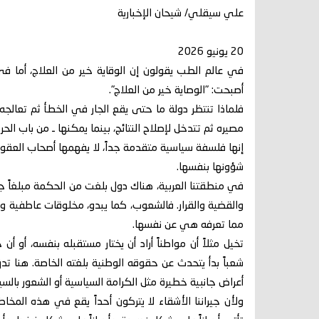
علي سيقلي/ شيحان الإخبارية
20 يونيو 2026
في عالم الطب يقولون إن الوقاية خير من العلاج، أما في
أصبحت: "الوصاية خير من العلاج".
فلماذا تنتظر دولة ما حتى يقع الجار في الخطأ ثم تعالجه، 
مصيره ثم تتدخل لإصلاح النتائج، بينما يمكنها ـ من باب الحر
إنها فلسفة سياسية متقدمة جداً، لا يفهمها أصحاب العقول 
شؤونها بنفسها.
في منطقتنا العربية، هناك دول بلغت من الحكمة مبلغاً 
والقضية والقرار. فالشعوب، كما يبدو، مخلوقات عاطفية وم
مما تعرفه هي عن نفسها.
تخيل مثلاً أن مواطناً أراد أن يختار مستقبله بنفسه، أو أ
شعباً بدأ يتحدث عن حقوقه الوطنية بلغته الخاصة. هنا تدق 
أعراض جانبية خطيرة مثل الكرامة السياسية أو الشعور بالسياد
ولأن جيراننا الأشقاء لا يتركون أحداً يقع في هذه المخاط