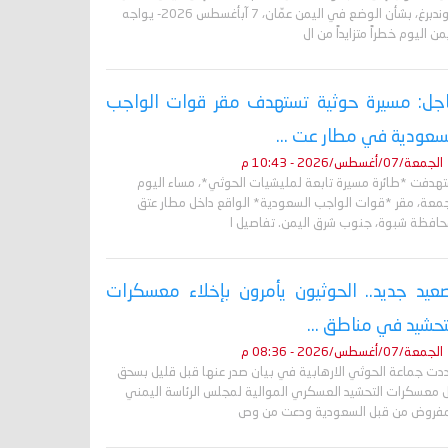
غروندبرغ، بشأن الوضع في اليمن عمّان، 7 آبأغسطس 2026- يواجه
من اليوم خطراً متزايداً من ال
جل: مسيرة حوثية تستهدف مقر قوات الواجب
سعودية في مطار عت ...
الجمعة/07/أغسطس/2026 - 10:43 م
تهدفت *طائرة مسيرة تابعة لمليشيات الحوثي*، مساء اليوم
جمعة، مقر *قوات الواجب السعودية* الواقع داخل مطار عتق
حافظة شبوة، جنوب شرق اليمن. تفاصيل ا
عيد جديد.. الحوثيون يأمرون بإخلاء معسكرات
تحشيد في مناطق ...
الجمعة/07/أغسطس/2026 - 08:36 م
دت جماعة الحوثي الارهابية في بيان صدر عنها قبل قليل بسحق
 معسكرات التحشيد العسكري الموالية لمجلس الرئاسة اليمني
مفروض من قبل السعودية ودعت من وص