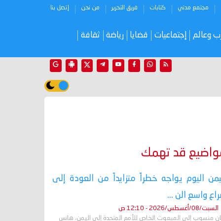
مجتمع مدني
كتابات
فريق التحرير
من نحن
إتصل بنا
ب وعالم
إجتماعيات
قضايا
رياضة
ثقافة
واضيع قد تهمك
يمن اليوم يواجه خطراً متزايداً من العودة إلى
اع واسع الن ...
السبت/08/أغسطس/2026 - 12:10 ص
ان منسوب إلى المبعوث الخاص للأمم المتحدة إلى اليمن، هانس