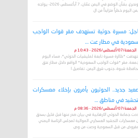
غروندبرغ، بشأن الوضع في اليمن عمّان، 7 آبأغسطس 2026- يواجه
من اليوم خطراً متزايداً من ال
جل: مسيرة حوثية تستهدف مقر قوات الواجب
سعودية في مطار عت ...
الجمعة/07/أغسطس/2026 - 10:43 م
تهدفت *طائرة مسيرة تابعة لمليشيات الحوثي*، مساء اليوم
جمعة، مقر *قوات الواجب السعودية* الواقع داخل مطار عتق
حافظة شبوة، جنوب شرق اليمن. تفاصيل ا
عيد جديد.. الحوثيون يأمرون بإخلاء معسكرات
تحشيد في مناطق ...
الجمعة/07/أغسطس/2026 - 08:36 م
دت جماعة الحوثي الارهابية في بيان صدر عنها قبل قليل بسحق
 معسكرات التحشيد العسكري الموالية لمجلس الرئاسة اليمني
مفروض من قبل السعودية ودعت من وص