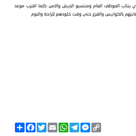
لذي ينتاب الموظف العام ومنتسبو الجيش والامن كلما اقترب موعد
صابتهم بالكوابيس والفزع حتى وقت خلودهم للراحة والنوم
C
M
T
W
E
T
F
ا
o
e
e
h
m
w
a
ن
p
s
l
a
a
i
c
ش