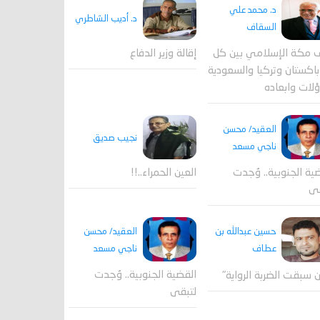
د. محمد علي
د. أديب الشاطري
السقاف
 مكة الإسلامي بين كل
إقالة وزير الدفاع
اكستان وتركيا والسعودية
لات وابعاده
العقيد/ محسن
نجيب صديق
ناجي مسعد
ية الجنوبية.. وُجدت
العين الحمراء..!!
قى
العقيد/ محسن
حسين عبدالله بن
ناجي مسعد
عطاف
القضية الجنوبية.. وُجدت
 سبقت الضربة الرواية"
لتبقى