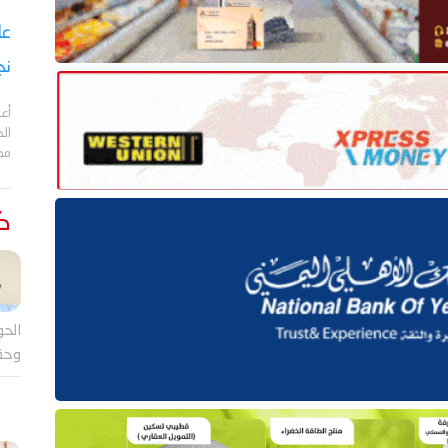
نج
أعل
مد
كت
الحو
وحق