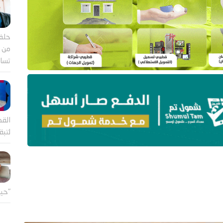
حلف
من ب
تساؤ
القض
لتب
"حين