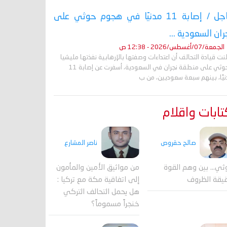
عاجل / إصابة 11 مدنيًا في هجوم حوثي على
ران السعودية ...
الجمعة/07/أغسطس/2026 - 12:38 ص
نت قيادة التحالف أن اعتداءات وصفتها بالإرهابية نفذتها مليشيا
الحوثي على منطقة نجران في السعودية، أسفرت عن إصابة 11
نيًا، بينهم سبعة سعوديين، من ب
ابات واقلام
صالح حقروص
ناصر المشارع
ثي... بين وهم القوة
من مواثيق الأمين والمأمون
يقة الظروف
إلى اتفاقية مكة مع تركيا :
هل يحمل التحالف التركي
خنجراً مسموماً؟