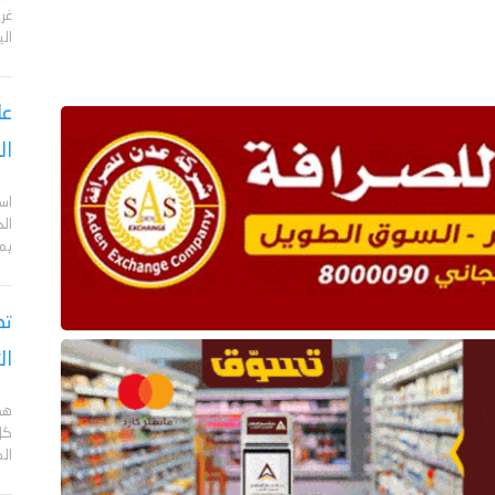
الي
عا
ال
اس
ال
بم
تص
ال
هد
كل
ال