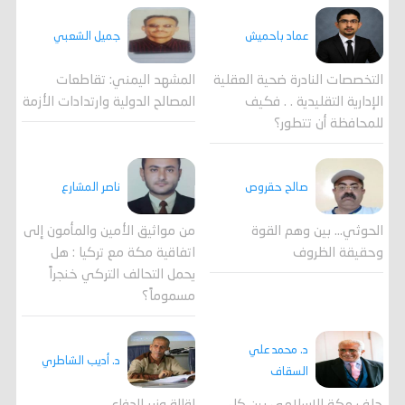
جميل الشعبي
عماد باحميش
المشهد اليمني: تقاطعات
التخصصات النادرة ضحية العقلية
المصالح الدولية وارتدادات الأزمة
الإدارية التقليدية . . فكيف
للمحافظة أن تتطور؟
صالح حقروص
ناصر المشارع
الحوثي... بين وهم القوة
من مواثيق الأمين والمأمون إلى
وحقيقة الظروف
اتفاقية مكة مع تركيا : هل
يحمل التحالف التركي خنجراً
مسموماً؟
د. محمد علي
د. أديب الشاطري
السقاف