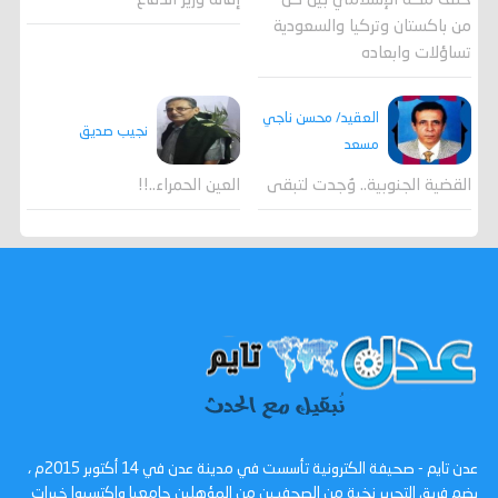
حلف مكة الإسلامي بين كل
إقالة وزير الدفاع
من باكستان وتركيا والسعودية
تساؤلات وابعاده
العقيد/ محسن ناجي
نجيب صديق
مسعد
القضية الجنوبية.. وُجدت لتبقى
العين الحمراء..!!
عدن تايم - صحيفة الكترونية تأسست في مدينة عدن في 14 أكتوبر 2015م ،
يضم فريق التحرير نخبة من الصحفيين من المؤهلين جامعيا واكتسبوا خبرات