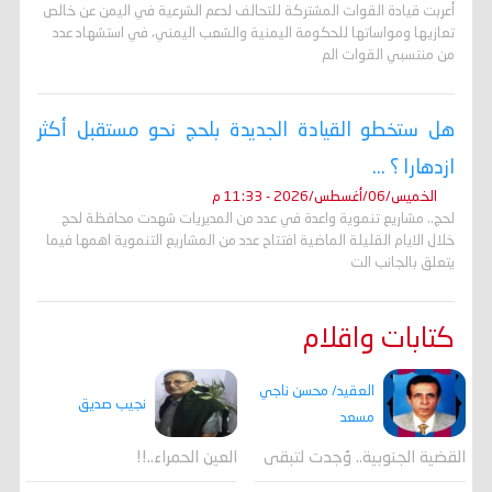
أعربت قيادة القوات المشتركة للتحالف لدعم الشرعية في اليمن عن خالص
تعازيها ومواساتها للحكومة اليمنية والشعب اليمني، في استشهاد عدد
من منتسبي القوات الم
هل ستخطو القيادة الجديدة بلحج نحو مستقبل أكثر
ازدهارا ؟ ...
الخميس/06/أغسطس/2026 - 11:33 م
لحج.. مشاريع تنموية واعدة في عدد من المديريات شهدت محافظة لحج
خلال الايام القليلة الماضية افتتاح عدد من المشاريع التنموية اهمها فيما
يتعلق بالجانب الت
كتابات واقلام
العقيد/ محسن ناجي
نجيب صديق
مسعد
القضية الجنوبية.. وُجدت لتبقى
العين الحمراء..!!