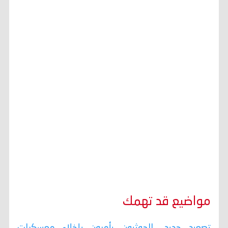
مواضيع قد تهمك
تصعيد جديد.. الحوثيون يأمرون بإخلاء معسكرات