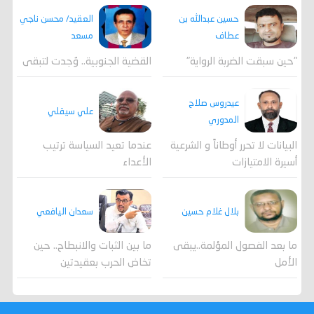
العقيد/ محسن ناجي
حسين عبدالله بن
مسعد
عطاف
القضية الجنوبية.. وُجدت لتبقى
"حين سبقت الضربة الرواية"
عيدروس صلاح
علي سيقلي
المدوري
عندما تعيد السياسة ترتيب
البيانات لا تحرر أوطاناً و الشرعية
الأعداء
أسيرة الامتيازات
بلال غلام حسين
سعدان اليافعي
ما بعد الفصول المؤلمة..يبقى
ما بين الثبات والانبطاح.. حين
الأمل
تخاض الحرب بعقيدتين