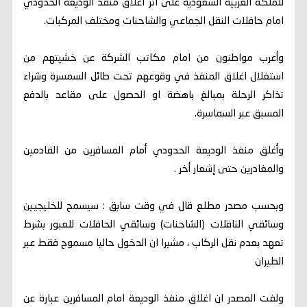
للملكة العربية السعودية على اثر اغلاق منفذ الوديعة الحدودي
امام حافلات النقل الجماعي والشاحنات ومختلف المركبات.
وأعرب مواطنون من امام مكاتب الشركة عن خشيتهم من
استغلال اغلاق المنفذ في وقوعهم تحت طائل السمسرة وشراء
تذاكر الرحلة بمبالغ باهضة او الحصول على مقاعد بالدفع
المسبق عبر السماسرة.
وأغلق منفذ الوديعة الحدودي أمام المسافرين من القادمين
والمغادرين حتى إشعار أخر .
وبحسب مصدر مطلع قال في وقت سابق : سيسمح للخليجيين
وسائقي الناقلات (الشاحنات) وسائقي الحافلات للعبور بشرط
تعهد بعدم نقل الركاب ، مشيرا ان الدخول حاليا مسموح فقط عبر
الطيران
ولفت المصدر ان اغلاق منفذ الوديعة امام المسافرين عبارة عن